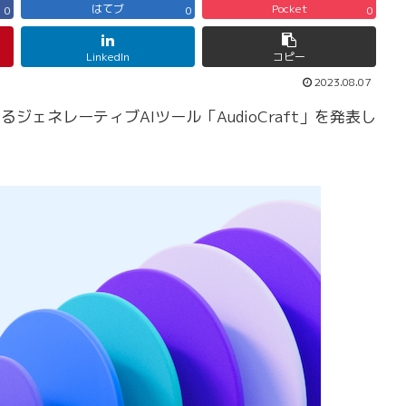
はてブ
Pocket
0
0
0
LinkedIn
コピー
2023.08.07
ジェネレーティブAIツール「AudioCraft」を発表し