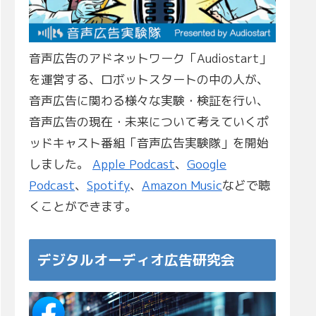
音声広告のアドネットワーク「Audiostart」
を運営する、ロボットスタートの中の人が、
音声広告に関わる様々な実験・検証を行い、
音声広告の現在・未来について考えていくポ
ッドキャスト番組「音声広告実験隊」を開始
しました。
Apple Podcast
、
Google
Podcast
、
Spotify
、
Amazon Music
などで聴
くことができます。
デジタルオーディオ広告研究会