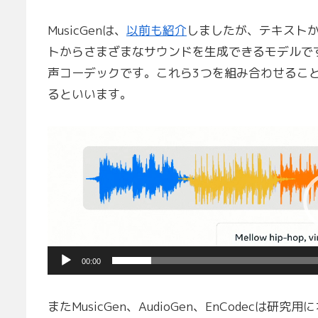
MusicGenは、
以前も紹介
しましたが、テキストか
トからさまざまなサウンドを生成できるモデルです
声コーデックです。これら3つを組み合わせることで
るといいます。
動
画
プ
レ
ー
ヤ
ー
00:00
またMusicGen、AudioGen、EnCodec