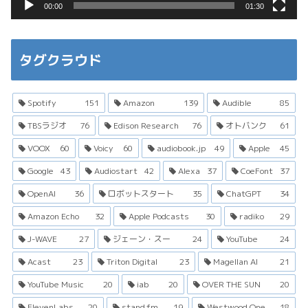
00:00
01:30
タグクラウド
Spotify
151
Amazon
139
Audible
85
TBSラジオ
76
Edison Research
76
オトバンク
61
VOOX
60
Voicy
60
audiobook.jp
49
Apple
45
Google
43
Audiostart
42
Alexa
37
CoeFont
37
OpenAI
36
ロボットスタート
35
ChatGPT
34
Amazon Echo
32
Apple Podcasts
30
radiko
29
J-WAVE
27
ジェーン・スー
24
YouTube
24
Acast
23
Triton Digital
23
Magellan AI
21
YouTube Music
20
iab
20
OVER THE SUN
20
ElevenLabs
20
stand.fm
19
Westwood One
18