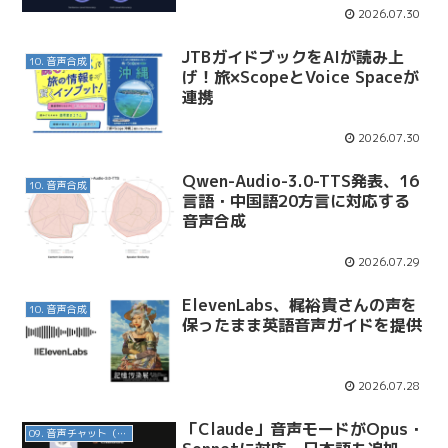
2026.07.30
JTBガイドブックをAIが読み上
10. 音声合成
げ！旅×ScopeとVoice Spaceが
連携
2026.07.30
Qwen-Audio-3.0-TTS発表、16
10. 音声合成
言語・中国語20方言に対応する
音声合成
2026.07.29
ElevenLabs、梶裕貴さんの声を
10. 音声合成
保ったまま英語音声ガイドを提供
2026.07.28
「Claude」音声モードがOpus・
09. 音声チャット（対話AI）