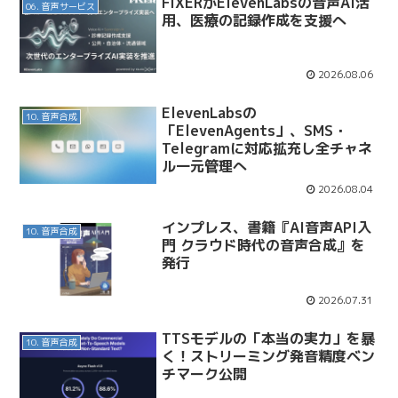
FIXERがElevenLabsの音声AI活
06. 音声サービス
用、医療の記録作成を支援へ
2026.08.06
ElevenLabsの
10. 音声合成
「ElevenAgents」、SMS・
Telegramに対応拡充し全チャネ
ル一元管理へ
2026.08.04
インプレス、書籍『AI音声API入
10. 音声合成
門 クラウド時代の音声合成』を
発行
2026.07.31
TTSモデルの「本当の実力」を暴
10. 音声合成
く！ストリーミング発音精度ベン
チマーク公開