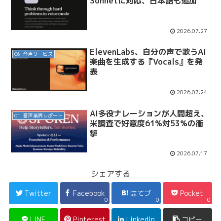
Sonnetに対応、日本語も追加
2026.07.27
ElevenLabs、自分の声で歌うAI
06. 音声サービス
楽曲を生成する『Vocals』を発
表
2026.07.24
AI多役ナレーションが人間超え、
01. 音声業界レポート
米調査で好意度61%対53%の衝
撃
2026.07.17
シェアする
Twitter
Facebook
はてブ
Pocket
0
0
0
LINE
Pinterest
LinkedIn
コピー