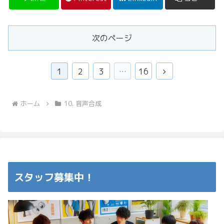
次のページ
次
1
2
3
…
16
へ
ホーム
10. 音声合成
スタッフ募集中！