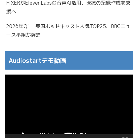
FIXERがElevenLabsの音声AI活用、医療の記録作成を支
援へ
2026年Q1・英国ポッドキャスト人気TOP25、BBCニュ
ース番組が躍進
Audiostartデモ動画
動
画
プ
レ
ー
ヤ
ー