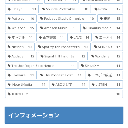
Libsyn
18
Sounds Profitable
18
PitPa
17
Podtrac
16
Podcast Studio Chronicle
16
電通
15
Whisper
15
Amazon Music
15
Cumulus Media
14
オトナル
14
吉本興業
14
JAVE
14
エーアイ
14
Nielsen
13
Spotify for Podcasters
13
SPINEAR
13
Audacy
12
Signal Hill Insights
12
Wondery
12
The Joe Rogan Experience
11
SiriusXM
11
Livewire
11
The Podcast Host
11
ニッポン放送
11
iHeartMedia
11
ABCラジオ
11
LISTEN
11
TOKYO FM
10
インフォメーション