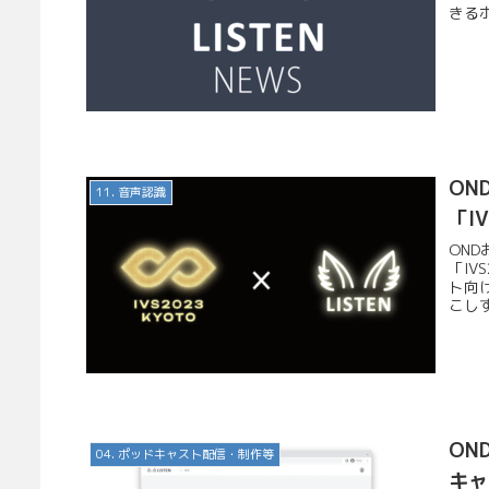
きるホ
ON
11. 音声認識
「I
OND
「IV
ト向
こしす
ON
04. ポッドキャスト配信・制作等
キャ