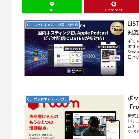
LINE
Pinterest
LI
04. ポッドキャスト配信・制作等
対応
ポッ
供する
Str
日本の
ポッ
05. ポッドキャストアプリ
「r
株式
いサ
ム）」
すべ