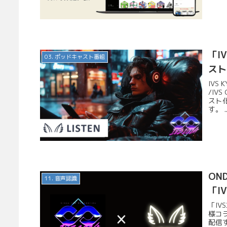
「I
03. ポッドキャスト番組
スト
IVS
/IV
スト
す。 ..
ON
11. 音声認識
「I
「IV
様コ
配信