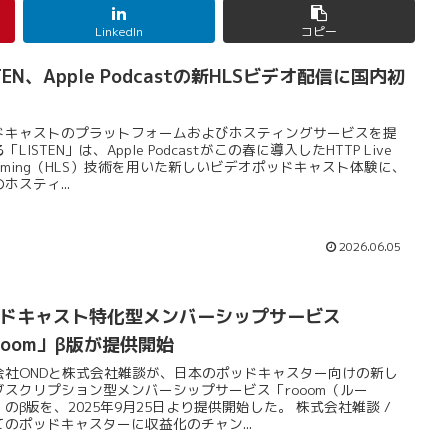
LinkedIn
コピー
STEN、Apple Podcastの新HLSビデオ配信に国内初
ドキャストのプラットフォームおよびホスティングサービスを提
「LISTEN」は、Apple Podcastがこの春に導入したHTTP Live
eaming（HLS）技術を用いた新しいビデオポッドキャスト体験に、
ホスティ...
2026.06.05
ドキャスト特化型メンバーシップサービス
ooom」β版が提供開始
会社ONDと株式会社雑談が、日本のポッドキャスター向けの新し
ブスクリプション型メンバーシップサービス「rooom（ルー
のβ版を、2025年9月25日より提供開始した。 株式会社雑談 /
てのポッドキャスターに収益化のチャン...