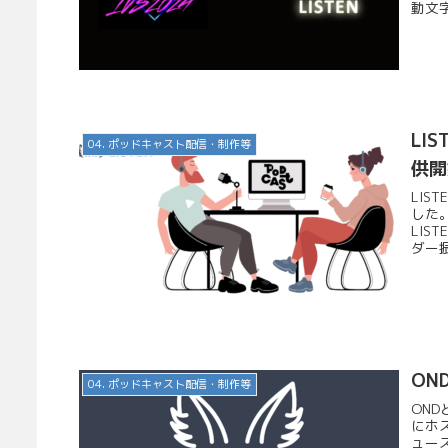
動文字
LI
04. ポッドキャスト配信・制作等
供開
LI
した。
LIS
ダー振
ON
04. ポッドキャスト配信・制作等
OND
にホ
ュース