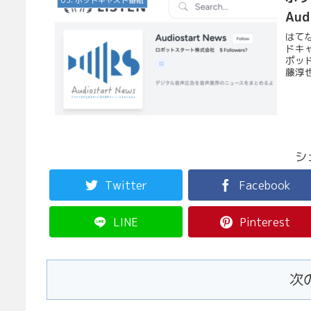
03. ポッドキャスト番組
Au
はて
ドキャ
ポッ
藤淳也
シ
Twitter
Facebook
LINE
Pinterest
次