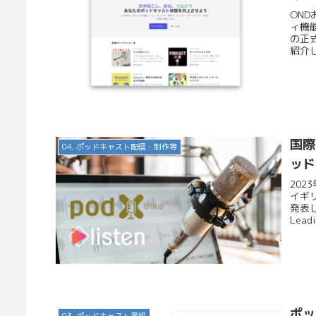
OND
ィ機
の正式
紹介し
国際
04. ポッドキャスト配信・制作等
ッド
202
イギ
発表し
Leadin
ポッ