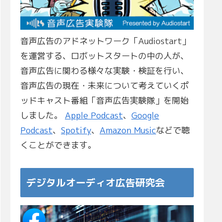
音声広告のアドネットワーク「Audiostart」
を運営する、ロボットスタートの中の人が、
音声広告に関わる様々な実験・検証を行い、
音声広告の現在・未来について考えていくポ
ッドキャスト番組「音声広告実験隊」を開始
しました。
Apple Podcast
、
Google
Podcast
、
Spotify
、
Amazon Music
などで聴
くことができます。
デジタルオーディオ広告研究会