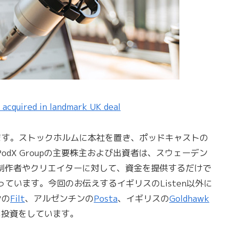
 acquired in landmark UK deal
おきます。ストックホルムに本社を置き、ポッドキャストの
dX Groupの主要株主および出資者は、スウェーデン
制作者やクリエイターに対して、資金を提供するだけで
ています。今回のお伝えするイギリスのListen以外に
ンの
Filt
、アルゼンチンの
Posta
、イギリスの
Goldhawk
も投資をしています。