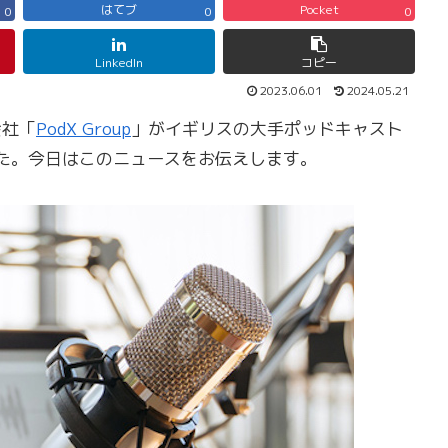
はてブ
Pocket
0
0
0
LinkedIn
コピー
2023.06.01
2024.05.21
会社「
PodX Group
」がイギリスの大手ポッドキャスト
た。今日はこのニュースをお伝えします。