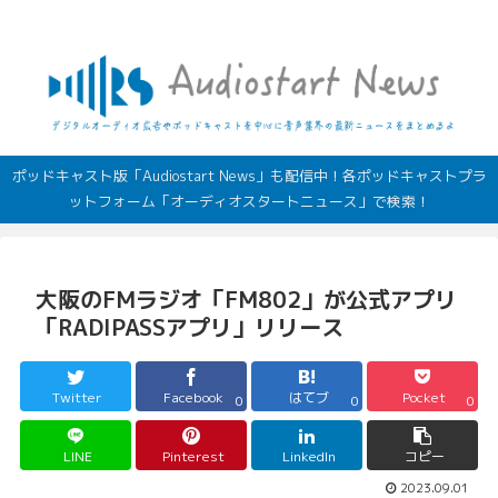
デジタルオーディオ広告（音声広告）やポッドキャストの最新情報
ポッドキャスト版「Audiostart News」も配信中！各ポッドキャストプラ
ットフォーム「オーディオスタートニュース」で検索！
大阪のFMラジオ「FM802」が公式アプリ
「RADIPASSアプリ」リリース
Twitter
Facebook
はてブ
Pocket
0
0
0
LINE
Pinterest
LinkedIn
コピー
2023.09.01