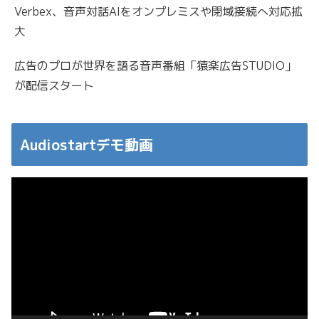
Verbex、音声対話AIをオンプレミスや閉域接続へ対応拡
大
広告のプロが世界を語る音声番組「猿楽広告STUDIO」
が配信スタート
Audiostartデモ動画
動
画
プ
レ
ー
ヤ
ー