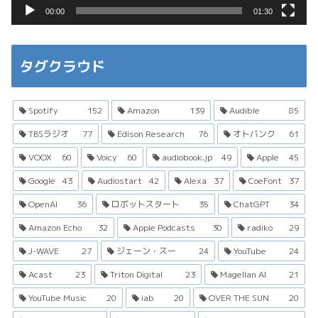
00:00
01:30
タグクラウド
Spotify
152
Amazon
139
Audible
85
TBSラジオ
77
Edison Research
76
オトバンク
61
VOOX
60
Voicy
60
audiobook.jp
49
Apple
45
Google
43
Audiostart
42
Alexa
37
CoeFont
37
OpenAI
36
ロボットスタート
35
ChatGPT
34
Amazon Echo
32
Apple Podcasts
30
radiko
29
J-WAVE
27
ジェーン・スー
24
YouTube
24
Acast
23
Triton Digital
23
Magellan AI
21
YouTube Music
20
iab
20
OVER THE SUN
20