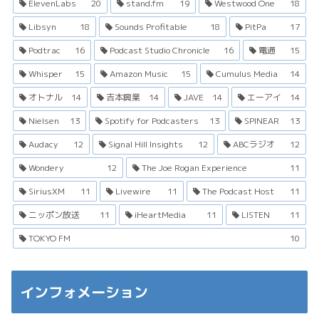
ElevenLabs
20
stand.fm
19
Westwood One
18
Libsyn
18
Sounds Profitable
18
PitPa
17
Podtrac
16
Podcast Studio Chronicle
16
電通
15
Whisper
15
Amazon Music
15
Cumulus Media
14
オトナル
14
吉本興業
14
JAVE
14
エーアイ
14
Nielsen
13
Spotify for Podcasters
13
SPINEAR
13
Audacy
12
Signal Hill Insights
12
ABCラジオ
12
Wondery
12
The Joe Rogan Experience
11
SiriusXM
11
Livewire
11
The Podcast Host
11
ニッポン放送
11
iHeartMedia
11
LISTEN
11
TOKYO FM
10
インフォメーション