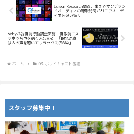
Edison Research調査、米国でオンデマン
ドオーディオの聴取時間がリニアオーデ
ィオを追い抜く
Voicyが就寝前行動調査実施「寝る前にス
マホで音声を聴く人(29%)」「眠れぬ夜
は人の声を聴いてリラックス(56%)」
ホーム
03. ポッドキャスト番組
スタッフ募集中！