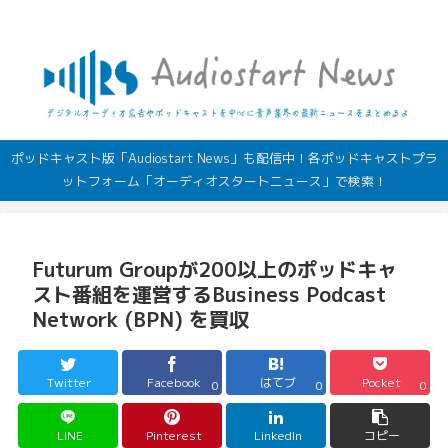
デジタルオーディオ広告（音声広告）やポッドキャストの最新情報
ポッドキャスト版「Audiostart News」も配信中！各ポッドキャストプラ
ットフォーム「オーディオスタートニュース」で検索！
Futurum Groupが200以上のポッドキャ
スト番組を運営するBusiness Podcast
Network (BPN) を買収
Twitter
Facebook
はてブ
Pocket
0
0
0
LINE
Pinterest
LinkedIn
コピー