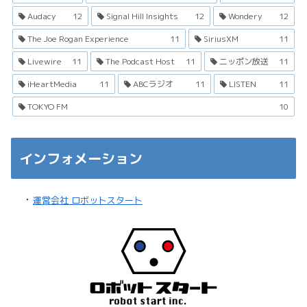
Audacy
12
Signal Hill Insights
12
Wondery
12
The Joe Rogan Experience
11
SiriusXM
11
Livewire
11
The Podcast Host
11
ニッポン放送
11
iHeartMedia
11
ABCラジオ
11
LISTEN
11
TOKYO FM
10
インフォメーション
・
運営会社 ロボットスタート