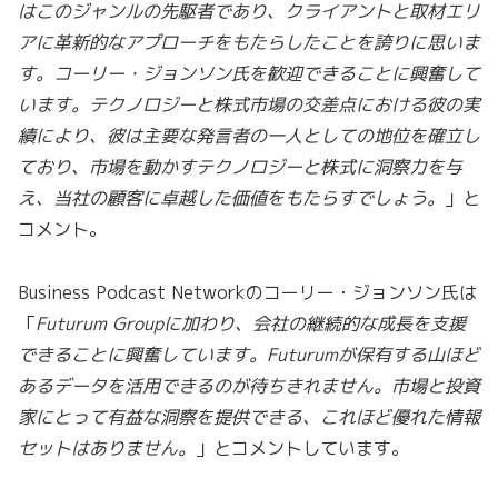
はこのジャンルの先駆者であり、クライアントと取材エリ
アに革新的なアプローチをもたらしたことを誇りに思いま
す。コーリー・ジョンソン氏を歓迎できることに興奮して
います。テクノロジーと株式市場の交差点における彼の実
績により、彼は主要な発言者の一人としての地位を確立し
ており、市場を動かすテクノロジーと株式に洞察力を与
え、当社の顧客に卓越した価値をもたらすでしょう。
」と
コメント。
Business Podcast Networkのコーリー・ジョンソン氏は
「
Futurum Groupに加わり、会社の継続的な成長を支援
できることに興奮しています。Futurumが保有する山ほど
あるデータを活用できるのが待ちきれません。市場と投資
家にとって有益な洞察を提供できる、これほど優れた情報
セットはありません。
」とコメントしています。