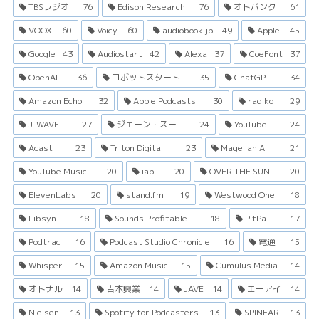
TBSラジオ
76
Edison Research
76
オトバンク
61
VOOX
60
Voicy
60
audiobook.jp
49
Apple
45
Google
43
Audiostart
42
Alexa
37
CoeFont
37
OpenAI
36
ロボットスタート
35
ChatGPT
34
Amazon Echo
32
Apple Podcasts
30
radiko
29
J-WAVE
27
ジェーン・スー
24
YouTube
24
Acast
23
Triton Digital
23
Magellan AI
21
YouTube Music
20
iab
20
OVER THE SUN
20
ElevenLabs
20
stand.fm
19
Westwood One
18
Libsyn
18
Sounds Profitable
18
PitPa
17
Podtrac
16
Podcast Studio Chronicle
16
電通
15
Whisper
15
Amazon Music
15
Cumulus Media
14
オトナル
14
吉本興業
14
JAVE
14
エーアイ
14
Nielsen
13
Spotify for Podcasters
13
SPINEAR
13