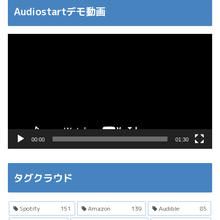
Audiostartデモ動画
動
画
プ
レ
ー
ヤ
ー
00:00
01:30
タグクラウド
Spotify
151
Amazon
139
Audible
85