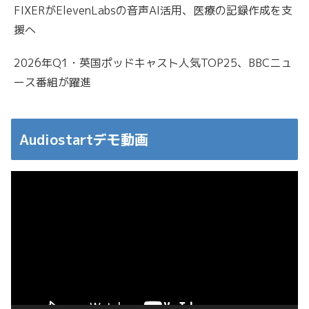
FIXERがElevenLabsの音声AI活用、医療の記録作成を支
援へ
2026年Q1・英国ポッドキャスト人気TOP25、BBCニュ
ース番組が躍進
Audiostartデモ動画
動
画
プ
レ
ー
ヤ
ー