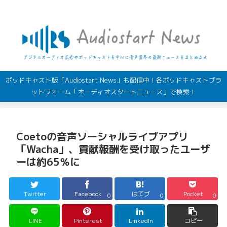
デジタルオーディオ広告（音声広告）やポッドキャストの最新情報
ポッドキャスト版「Audiostart News」も配信中！各ポッドキャストプラ
ットフォーム「オーディオスタートニュース」で検索！
Coetoの音声ソーシャルライブアプリ
「Wacha」、貢献報酬を受け取ったユーザ
ーは約65％に
Twitter
Facebook
はてブ
Pocket
0
0
0
LINE
Pinterest
LinkedIn
コピー