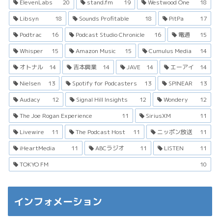
ElevenLabs
20
stand.fm
19
Westwood One
18
Libsyn
18
Sounds Profitable
18
PitPa
17
Podtrac
16
Podcast Studio Chronicle
16
電通
15
Whisper
15
Amazon Music
15
Cumulus Media
14
オトナル
14
吉本興業
14
JAVE
14
エーアイ
14
Nielsen
13
Spotify for Podcasters
13
SPINEAR
13
Audacy
12
Signal Hill Insights
12
Wondery
12
The Joe Rogan Experience
11
SiriusXM
11
Livewire
11
The Podcast Host
11
ニッポン放送
11
iHeartMedia
11
ABCラジオ
11
LISTEN
11
TOKYO FM
10
インフォメーション