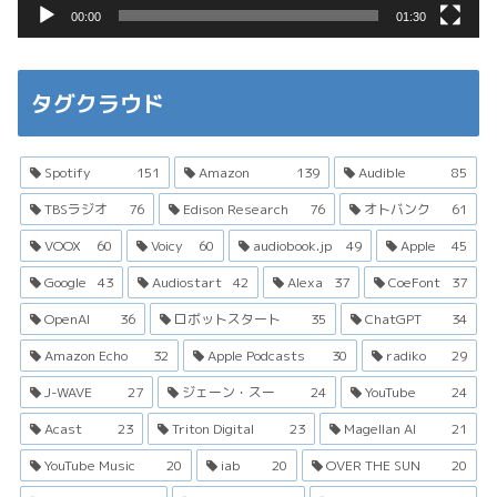
00:00
01:30
タグクラウド
Spotify
151
Amazon
139
Audible
85
TBSラジオ
76
Edison Research
76
オトバンク
61
VOOX
60
Voicy
60
audiobook.jp
49
Apple
45
Google
43
Audiostart
42
Alexa
37
CoeFont
37
OpenAI
36
ロボットスタート
35
ChatGPT
34
Amazon Echo
32
Apple Podcasts
30
radiko
29
J-WAVE
27
ジェーン・スー
24
YouTube
24
Acast
23
Triton Digital
23
Magellan AI
21
YouTube Music
20
iab
20
OVER THE SUN
20