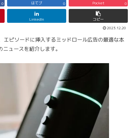
はてブ
Pocket
0
0
0
LinkedIn
コピー
2023.12.20
について、エピソードに挿入するミッドロール広告の最適な本
のニュースを紹介します。