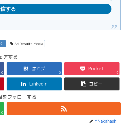
告）
Ad Results Media
ェアする
はてブ
Pocket
0
0
0
LinkedIn
コピー
ashiをフォローする
0
Y.Nakahashi