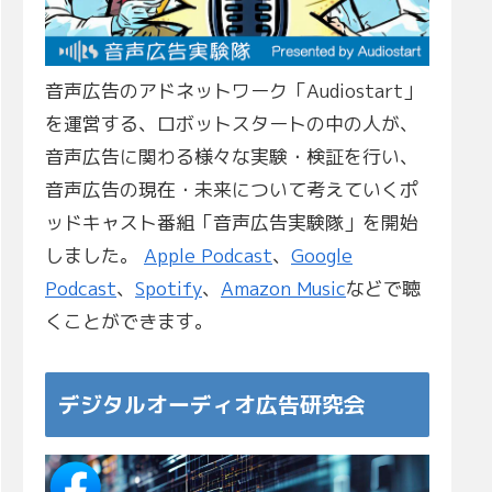
音声広告のアドネットワーク「Audiostart」
を運営する、ロボットスタートの中の人が、
音声広告に関わる様々な実験・検証を行い、
音声広告の現在・未来について考えていくポ
ッドキャスト番組「音声広告実験隊」を開始
しました。
Apple Podcast
、
Google
Podcast
、
Spotify
、
Amazon Music
などで聴
くことができます。
デジタルオーディオ広告研究会