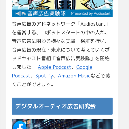
音声広告のアドネットワーク「Audiostart」
を運営する、ロボットスタートの中の人が、
音声広告に関わる様々な実験・検証を行い、
音声広告の現在・未来について考えていくポ
ッドキャスト番組「音声広告実験隊」を開始
しました。
Apple Podcast
、
Google
Podcast
、
Spotify
、
Amazon Music
などで聴
くことができます。
デジタルオーディオ広告研究会