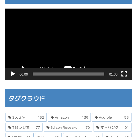
動
画
プ
レ
ー
ヤ
ー
00:00
01:30
タグクラウド
Spotify
152
Amazon
139
Audible
85
TBSラジオ
77
Edison Research
76
オトバンク
61