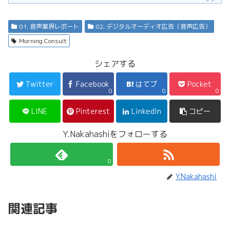
01. 音声業界レポート
02. デジタルオーディオ広告（音声広告）
Morning Consult
シェアする
Twitter
Facebook
はてブ
Pocket
0
0
0
LINE
Pinterest
LinkedIn
コピー
Y.Nakahashiをフォローする
0
Y.Nakahashi
関連記事