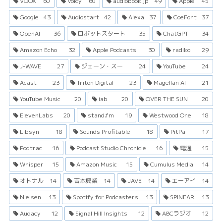
VOOX
60
Voicy
60
audiobook.jp
49
Apple
45
Google
43
Audiostart
42
Alexa
37
CoeFont
37
OpenAI
36
ロボットスタート
35
ChatGPT
34
Amazon Echo
32
Apple Podcasts
30
radiko
29
J-WAVE
27
ジェーン・スー
24
YouTube
24
Acast
23
Triton Digital
23
Magellan AI
21
YouTube Music
20
iab
20
OVER THE SUN
20
ElevenLabs
20
stand.fm
19
Westwood One
18
Libsyn
18
Sounds Profitable
18
PitPa
17
Podtrac
16
Podcast Studio Chronicle
16
電通
15
Whisper
15
Amazon Music
15
Cumulus Media
14
オトナル
14
吉本興業
14
JAVE
14
エーアイ
14
Nielsen
13
Spotify for Podcasters
13
SPINEAR
13
Audacy
12
Signal Hill Insights
12
ABCラジオ
12