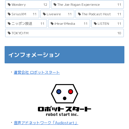
Wondery
12
The Joe Rogan Experience
11
SiriusXM
11
Livewire
11
The Podcast Host
11
ニッポン放送
11
iHeartMedia
11
LISTEN
11
TOKYO FM
10
インフォメーション
・
運営会社 ロボットスタート
・
音声アドネットワーク「Audiostart」