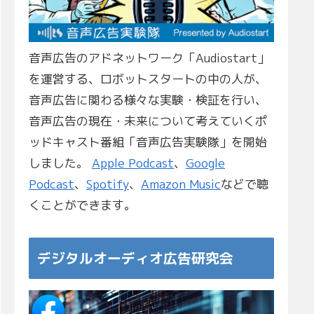
音声広告のアドネットワーク「Audiostart」
を運営する、ロボットスタートの中の人が、
音声広告に関わる様々な実験・検証を行い、
音声広告の現在・未来について考えていくポ
ッドキャスト番組「音声広告実験隊」を開始
しました。
Apple Podcast
、
Google
Podcast
、
Spotify
、
Amazon Music
などで聴
くことができます。
デジタルオーディオ広告研究会