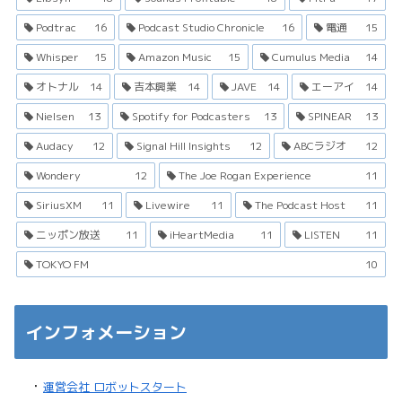
Podtrac
16
Podcast Studio Chronicle
16
電通
15
Whisper
15
Amazon Music
15
Cumulus Media
14
オトナル
14
吉本興業
14
JAVE
14
エーアイ
14
Nielsen
13
Spotify for Podcasters
13
SPINEAR
13
Audacy
12
Signal Hill Insights
12
ABCラジオ
12
Wondery
12
The Joe Rogan Experience
11
SiriusXM
11
Livewire
11
The Podcast Host
11
ニッポン放送
11
iHeartMedia
11
LISTEN
11
TOKYO FM
10
インフォメーション
・
運営会社 ロボットスタート