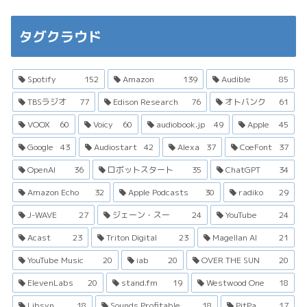
タグクラウド
Spotify
152
Amazon
139
Audible
85
TBSラジオ
77
Edison Research
76
オトバンク
61
VOOX
60
Voicy
60
audiobook.jp
49
Apple
45
Google
43
Audiostart
42
Alexa
37
CoeFont
37
OpenAI
36
ロボットスタート
35
ChatGPT
34
Amazon Echo
32
Apple Podcasts
30
radiko
29
J-WAVE
27
ジェーン・スー
24
YouTube
24
Acast
23
Triton Digital
23
Magellan AI
21
YouTube Music
20
iab
20
OVER THE SUN
20
ElevenLabs
20
stand.fm
19
Westwood One
18
Libsyn
18
Sounds Profitable
18
PitPa
17