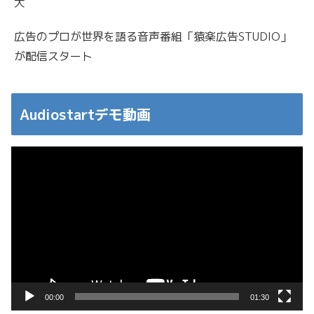
大
広告のプロが世界を語る音声番組「猿楽広告STUDIO」
が配信スタート
Audiostartデモ動画
動
画
プ
レ
ー
ヤ
ー
00:00
01:30