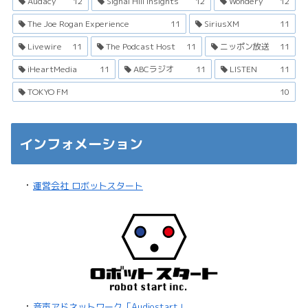
Audacy
12
Signal Hill Insights
12
Wondery
12
The Joe Rogan Experience
11
SiriusXM
11
Livewire
11
The Podcast Host
11
ニッポン放送
11
iHeartMedia
11
ABCラジオ
11
LISTEN
11
TOKYO FM
10
インフォメーション
・
運営会社 ロボットスタート
・
音声アドネットワーク「Audiostart」