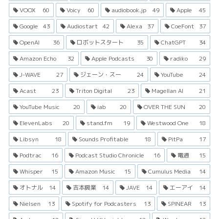
VOOX
60
Voicy
60
audiobook.jp
49
Apple
45
Google
43
Audiostart
42
Alexa
37
CoeFont
37
OpenAI
36
ロボットスタート
35
ChatGPT
34
Amazon Echo
32
Apple Podcasts
30
radiko
29
J-WAVE
27
ジェーン・スー
24
YouTube
24
Acast
23
Triton Digital
23
Magellan AI
21
YouTube Music
20
iab
20
OVER THE SUN
20
ElevenLabs
20
stand.fm
19
Westwood One
18
Libsyn
18
Sounds Profitable
18
PitPa
17
Podtrac
16
Podcast Studio Chronicle
16
電通
15
Whisper
15
Amazon Music
15
Cumulus Media
14
オトナル
14
吉本興業
14
JAVE
14
エーアイ
14
Nielsen
13
Spotify for Podcasters
13
SPINEAR
13