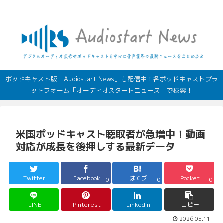
デジタルオーディオ広告（音声広告）やポッドキャストの最新情報
ポッドキャスト版「Audiostart News」も配信中！各ポッドキャストプラ
ットフォーム「オーディオスタートニュース」で検索！
米国ポッドキャスト聴取者が急増中！動画
対応が成長を後押しする最新データ
Twitter
Facebook
はてブ
Pocket
0
0
0
LINE
Pinterest
LinkedIn
コピー
2026.05.11