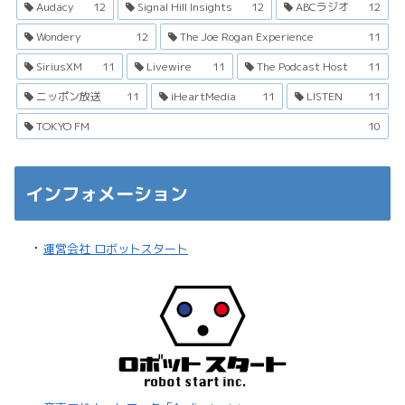
Audacy
12
Signal Hill Insights
12
ABCラジオ
12
Wondery
12
The Joe Rogan Experience
11
SiriusXM
11
Livewire
11
The Podcast Host
11
ニッポン放送
11
iHeartMedia
11
LISTEN
11
TOKYO FM
10
インフォメーション
・
運営会社 ロボットスタート