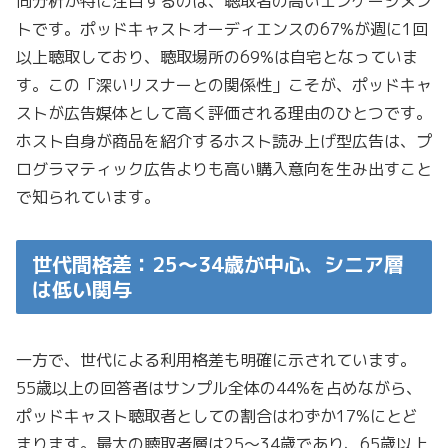
同分析が特に注目するのは、聴取者の高いエンゲージメン
トです。ポッドキャストオーディエンスの67%が週に1回
以上聴取しており、聴取場所の69%は自宅となっていま
す。この「深いリスナーとの関係性」こそが、ポッドキャ
ストが広告媒体として高く評価される理由のひとつです。
ホスト自身が商品を紹介するホスト読み上げ型広告は、プ
ログラマティック広告よりも高い購入意向を生み出すこと
で知られています。
世代間格差：25〜34歳が中心、シニア層
は低い関与
一方で、世代による利用格差も明確に示されています。
55歳以上の回答者はサンプル全体の44%を占めながら、
ポッドキャスト聴取者としての割合はわずか17%にとど
まります。最大の聴取者層は25〜34歳であり、65歳以上