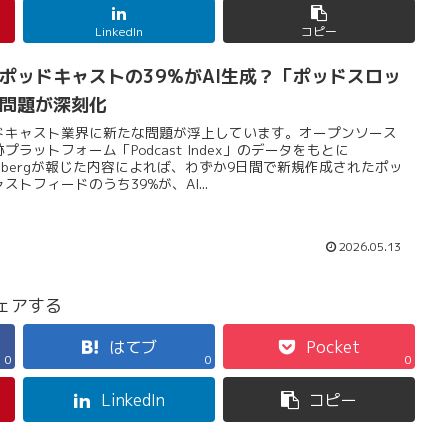
LinkedIn
コピー
ポッドキャストの39%がAI生成？「ポッドスロッ
問題が深刻化
ドキャスト業界に新たな問題が浮上しています。オープンソース
プラットフォーム「Podcast Index」のデータをもとに
oombergが報じた内容によれば、わずか9日間で新規作成されたポッ
ストフィードのうち39%が、AI...
2026.05.13
ェアする
はてブ
Pocket
0
0
0
LinkedIn
コピー