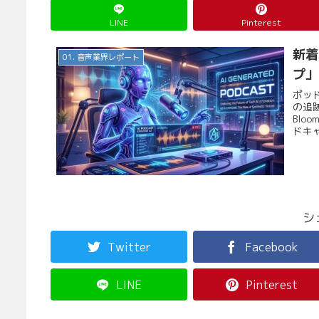
LINE
Pinterest
新着
01. 音声業界レポート
プ」
ポッ
の追跡
Bl
ドキャ
シ
Twitter
Facebook
LINE
Pinterest