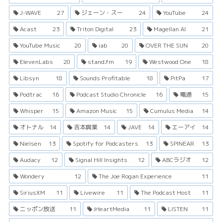
J-WAVE
27
ジェーン・スー
24
YouTube
24
Acast
23
Triton Digital
23
Magellan AI
21
YouTube Music
20
iab
20
OVER THE SUN
20
ElevenLabs
20
stand.fm
19
Westwood One
18
Libsyn
18
Sounds Profitable
18
PitPa
17
Podtrac
16
Podcast Studio Chronicle
16
電通
15
Whisper
15
Amazon Music
15
Cumulus Media
14
オトナル
14
吉本興業
14
JAVE
14
エーアイ
14
Nielsen
13
Spotify for Podcasters
13
SPINEAR
13
Audacy
12
Signal Hill Insights
12
ABCラジオ
12
Wondery
12
The Joe Rogan Experience
11
SiriusXM
11
Livewire
11
The Podcast Host
11
ニッポン放送
11
iHeartMedia
11
LISTEN
11