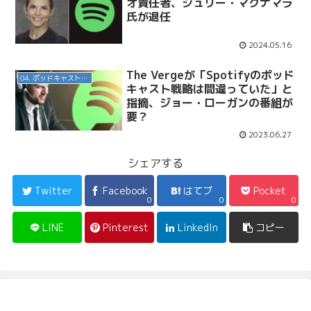
オ責任者、ジュリー・マクナマラ
氏が退任
2024.05.16
The Vergeが「Spotifyのポッド
04. ポッドキャスト配信・制作等
キャスト戦略は間違っていた」と
指摘、ジョー・ローガンの番組が
要？
2023.06.27
シェアする
Twitter
Facebook
はてブ
Pocket
0
0
0
LINE
Pinterest
LinkedIn
コピー