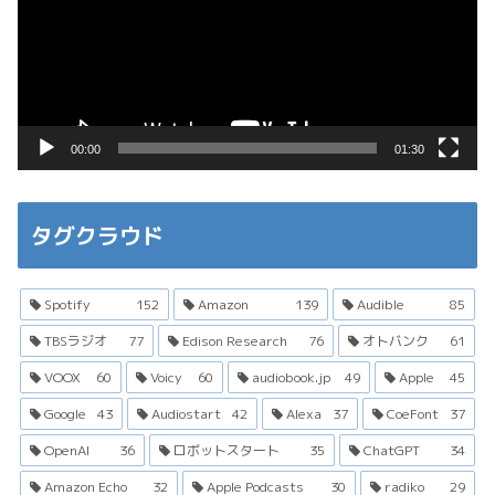
レ
ー
ヤ
ー
00:00
01:30
タグクラウド
Spotify
152
Amazon
139
Audible
85
TBSラジオ
77
Edison Research
76
オトバンク
61
VOOX
60
Voicy
60
audiobook.jp
49
Apple
45
Google
43
Audiostart
42
Alexa
37
CoeFont
37
OpenAI
36
ロボットスタート
35
ChatGPT
34
Amazon Echo
32
Apple Podcasts
30
radiko
29