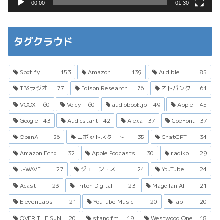
00:00
01:30
タグクラウド
Spotify
153
Amazon
139
Audible
85
TBSラジオ
77
Edison Research
76
オトバンク
61
VOOX
60
Voicy
60
audiobook.jp
49
Apple
45
Google
43
Audiostart
42
Alexa
37
CoeFont
37
OpenAI
36
ロボットスタート
35
ChatGPT
34
Amazon Echo
32
Apple Podcasts
30
radiko
29
J-WAVE
27
ジェーン・スー
24
YouTube
24
Acast
23
Triton Digital
23
Magellan AI
21
ElevenLabs
21
YouTube Music
20
iab
20
OVER THE SUN
20
stand.fm
19
Westwood One
18