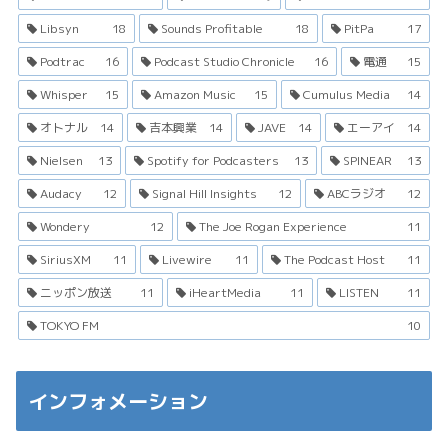
Libsyn
18
Sounds Profitable
18
PitPa
17
Podtrac
16
Podcast Studio Chronicle
16
電通
15
Whisper
15
Amazon Music
15
Cumulus Media
14
オトナル
14
吉本興業
14
JAVE
14
エーアイ
14
Nielsen
13
Spotify for Podcasters
13
SPINEAR
13
Audacy
12
Signal Hill Insights
12
ABCラジオ
12
Wondery
12
The Joe Rogan Experience
11
SiriusXM
11
Livewire
11
The Podcast Host
11
ニッポン放送
11
iHeartMedia
11
LISTEN
11
TOKYO FM
10
インフォメーション