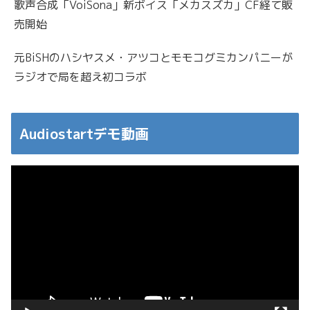
歌声合成「VoiSona」新ボイス「メカスズカ」CF経て販
売開始
元BiSHのハシヤスメ・アツコとモモコグミカンパニーが
ラジオで局を超え初コラボ
Audiostartデモ動画
動
画
プ
レ
ー
ヤ
ー