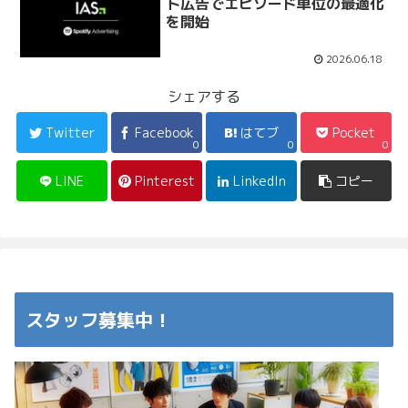
ト広告でエピソード単位の最適化
を開始
2026.06.18
シェアする
Twitter
Facebook
はてブ
Pocket
0
0
0
LINE
Pinterest
LinkedIn
コピー
スタッフ募集中！