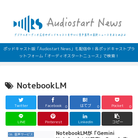
デジタルオーディオ広告（音声広告）やポッドキャストの最新情報
ポッドキャスト版「Audiostart News」も配信中！各ポッドキャストプラ
ットフォーム「オーディオスタートニュース」で検索！
NotebookLM
Twitter
Facebook
はてブ
Pocket
0
0
0
LINE
Pinterest
LinkedIn
コピー
NotebookLMが「Gemini
06. 音声サービス