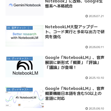
Notebook」に改称、Google生
態系へ本格統合
2026.07.21
NotebookLM大型アップデー
09. 音声チャット（対話AI）
ト、コード実行と多彩な出力で研
究を強化
2026.06.11
Google「NotebookLM」、音声
04. ポッドキャスト配信・制作等
解説に新形式「概要」「⁠評論」
「⁠議論」が登場！
2025.10.10
Google「NotebookLM」、音声
04. ポッドキャスト配信・制作等
概要機能日本語を含む50以上の
言語に対応
2025.06.10