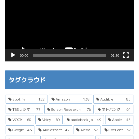
画
プ
レ
ー
ヤ
ー
00:00
01:30
タグクラウド
Spotify
152
Amazon
139
Audible
85
TBSラジオ
77
Edison Research
76
オトバンク
61
VOOX
60
Voicy
60
audiobook.jp
49
Apple
45
Google
43
Audiostart
42
Alexa
37
CoeFont
37