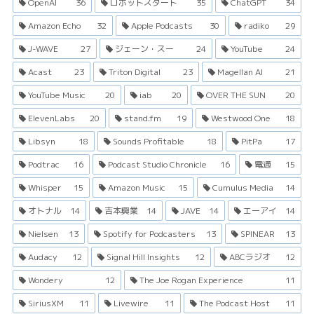
OpenAI
36
ロボットスタート
35
ChatGPT
34
Amazon Echo
32
Apple Podcasts
30
radiko
29
J-WAVE
27
ジェーン・スー
24
YouTube
24
Acast
23
Triton Digital
23
Magellan AI
21
YouTube Music
20
iab
20
OVER THE SUN
20
ElevenLabs
20
stand.fm
19
Westwood One
18
Libsyn
18
Sounds Profitable
18
PitPa
17
Podtrac
16
Podcast Studio Chronicle
16
電通
15
Whisper
15
Amazon Music
15
Cumulus Media
14
オトナル
14
吉本興業
14
JAVE
14
エーアイ
14
Nielsen
13
Spotify for Podcasters
13
SPINEAR
13
Audacy
12
Signal Hill Insights
12
ABCラジオ
12
Wondery
12
The Joe Rogan Experience
11
SiriusXM
11
Livewire
11
The Podcast Host
11