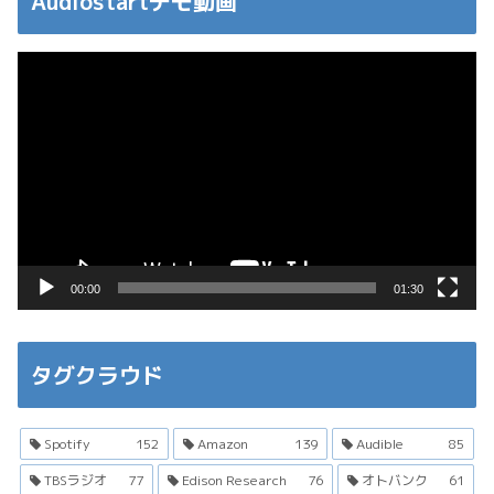
Audiostartデモ動画
動
画
プ
レ
ー
ヤ
ー
00:00
01:30
タグクラウド
Spotify
152
Amazon
139
Audible
85
TBSラジオ
77
Edison Research
76
オトバンク
61