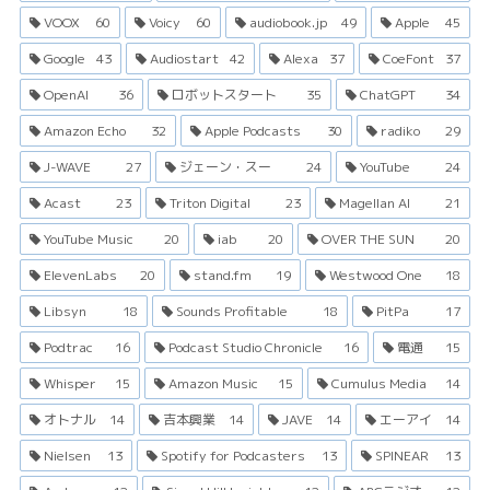
VOOX
60
Voicy
60
audiobook.jp
49
Apple
45
Google
43
Audiostart
42
Alexa
37
CoeFont
37
OpenAI
36
ロボットスタート
35
ChatGPT
34
Amazon Echo
32
Apple Podcasts
30
radiko
29
J-WAVE
27
ジェーン・スー
24
YouTube
24
Acast
23
Triton Digital
23
Magellan AI
21
YouTube Music
20
iab
20
OVER THE SUN
20
ElevenLabs
20
stand.fm
19
Westwood One
18
Libsyn
18
Sounds Profitable
18
PitPa
17
Podtrac
16
Podcast Studio Chronicle
16
電通
15
Whisper
15
Amazon Music
15
Cumulus Media
14
オトナル
14
吉本興業
14
JAVE
14
エーアイ
14
Nielsen
13
Spotify for Podcasters
13
SPINEAR
13