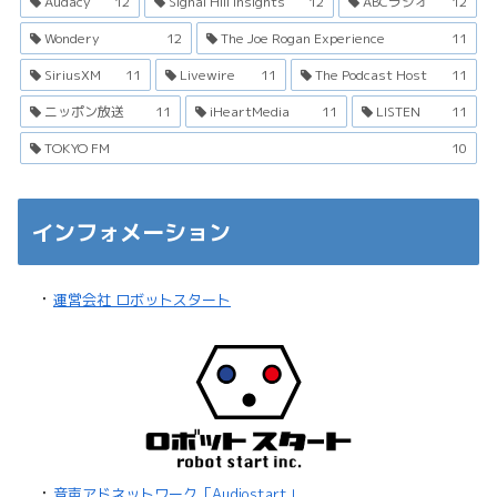
Audacy
12
Signal Hill Insights
12
ABCラジオ
12
Wondery
12
The Joe Rogan Experience
11
SiriusXM
11
Livewire
11
The Podcast Host
11
ニッポン放送
11
iHeartMedia
11
LISTEN
11
TOKYO FM
10
インフォメーション
・
運営会社 ロボットスタート
・
音声アドネットワーク「Audiostart」