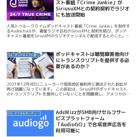
スト番組「Crime Junkie」が
SiriusuXMとの契約契約でラジオ
にも放送開始
人気トゥルークライムポッドキャスト番組「Crime Junkie」を制作す
るAudiochuckが、衛星ラジオ会社のSiriusXMと契約を結び、ポッド
キャスト番組をSiriusXMのラジオチャンネルで配信するとのこと。今
日はこのニュースを...
ポッドキャストは聴覚障害者向け
04. ポッドキャスト配信・制作等
にトランスクリプトを提供する必
要があるのか？
2021年12月9日にニューヨーク南部地区裁判所に提出された訴訟が
再び話題になっています。 この訴訟は、SiriusXMがポッドキャスト
のトランスクリプトを提供していないことを問題視し、アメリカの聴
覚障害者や難聴者を対象とした民間団体Nat...
AdsWizzがSMB向けセルフサー
02. デジタルオーディオ広告（音声広告）
ビスプラットフォーム
「AudioGO」で合成音声広告を
利用可能に