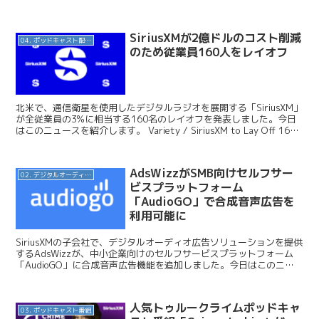
イギリスでの調査レポートの一...
SiriusXMが2億ドルのコスト削減
04. ポッドキャスト配信・制作等
のため従業員160人をレイオフ
北米で、通信衛星を使用したデジタルラジオを展開する「SiriusXM」
が全従業員の3%に相当する160名のレイオフを発表しました。今日
はこのニュースを紹介します。 Variety / SiriusXM to Lay Off 160
Staf...
AdsWizzがSMB向けセルフサー
02. デジタルオーディオ広告（音声広告）
ビスプラットフォーム
「AudioGO」で合成音声広告を
利用可能に
SiriusXMの子会社で、デジタルオーディオ広告ソリューションを提供
するAdsWizzが、中小企業向けのセルフサービスプラットフォーム
「AudioGO」に合成音声広告機能を追加しました。今日はこのニュ
ースを紹介します。 AudioGo デ...
人気トゥルークライムポッドキャ
03. ポッドキャスト番組