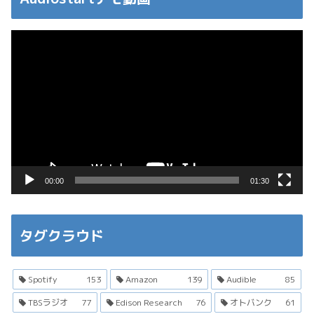
動
画
プ
レ
ー
ヤ
ー
00:00
01:30
タグクラウド
Spotify
153
Amazon
139
Audible
85
TBSラジオ
77
Edison Research
76
オトバンク
61