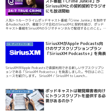
スト番組「Crime Junkie」が
SiriusuXMとの契約契約でラジオ
にも放送開始
人気トゥルークライムポッドキャスト番組「Crime Junkie」を制作す
るAudiochuckが、衛星ラジオ会社のSiriusXMと契約を結び、ポッド
キャスト番組をSiriusXMのラジオチャンネルで配信するとのこと。今
日はこのニュースを...
SiriusXMがApple Podcasts向
04. ポッドキャスト配信・制作等
けのサブスクリプションプラン
「SiriusXM Podcasts+」を発表
SiriusXMがApple Podcastsで直接利用できる新しいサブスクリプシ
ョンである「SiriusXM Podcasts+」を発表しました。今日はこのニ
ュースを紹介します。 SiriusXM / SiriusXM to Launch...
ポッドキャストは聴覚障害者向け
04. ポッドキャスト配信・制作等
にトランスクリプトを提供する必
要があるのか？