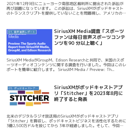
2021年12月9日にニューヨーク南部地区裁判所に提出された訴訟が
再び話題になっています。 この訴訟は、SiriusXMがポッドキャスト
のトランスクリプトを提供していないことを問題視し、アメリカの聴
覚障害者や難聴者を対象とした民間団体Nat...
SiriusXM Media調査「スポーツ
01. 音声業界レポート
ファンは毎日音声スポーツコンテ
ンツを90 分以上聴く」
SiriusXM MediaがGroupM、Edison Researchと共同で、米国のスポ
ーツオーディオコンテンツに関する調査を行いました。今回はこのレ
ポートを簡単に紹介します。 SiriusXM Media / Preview: Th...
SiriusXMがポッドキャストアプ
05. ポッドキャストアプリ
リ「Stitcher」を2023年8月に
終了すると発表
北米のデジタルラジオ放送局のSiriusXMがポッドキャストアプリ
「Stitcher」を買収し、ポッドキャストビジネスを活性化するために
3億2,500万ドルを投じてから 3年が経過しました。そして、今回、
SiriusXMは「Stitcher...