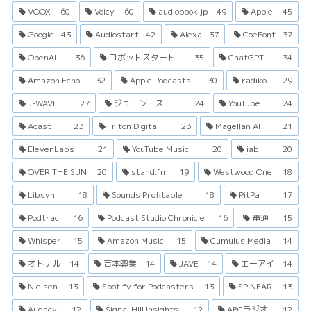
VOOX
60
Voicy
60
audiobook.jp
49
Apple
45
Google
43
Audiostart
42
Alexa
37
CoeFont
37
OpenAI
36
ロボットスタート
35
ChatGPT
34
Amazon Echo
32
Apple Podcasts
30
radiko
29
J-WAVE
27
ジェーン・スー
24
YouTube
24
Acast
23
Triton Digital
23
Magellan AI
21
ElevenLabs
21
YouTube Music
20
iab
20
OVER THE SUN
20
stand.fm
19
Westwood One
18
Libsyn
18
Sounds Profitable
18
PitPa
17
Podtrac
16
Podcast Studio Chronicle
16
電通
15
Whisper
15
Amazon Music
15
Cumulus Media
14
オトナル
14
吉本興業
14
JAVE
14
エーアイ
14
Nielsen
13
Spotify for Podcasters
13
SPINEAR
13
Audacy
12
Signal Hill Insights
12
ABCラジオ
12