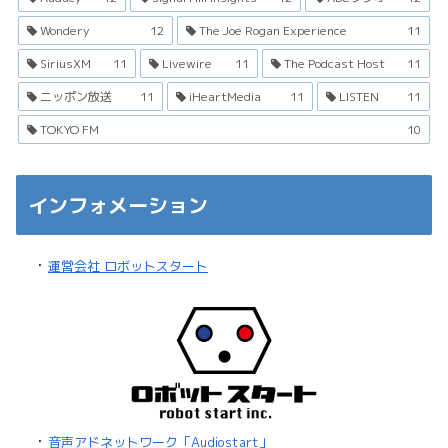
Wondery
12
The Joe Rogan Experience
11
SiriusXM
11
Livewire
11
The Podcast Host
11
ニッポン放送
11
iHeartMedia
11
LISTEN
11
TOKYO FM
10
インフォメーション
・
運営会社 ロボットスタート
・
音声アドネットワーク「Audiostart」