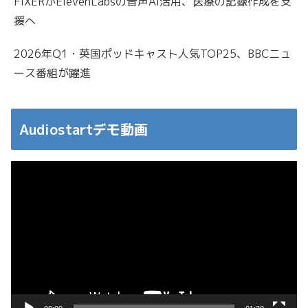
FIXERがElevenLabsの音声AI活用、医療の記録作成を支
援へ
2026年Q1・英国ポッドキャスト人気TOP25、BBCニュ
ース番組が躍進
Audiostartデモ動画
動
画
プ
レ
ー
ヤ
ー