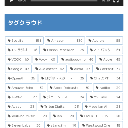
00:00
01:30
タグクラウド
Spotify
151
Amazon
139
Audible
85
TBSラジオ
76
Edison Research
76
オトバンク
61
VOOX
60
Voicy
60
audiobook.jp
49
Apple
45
Google
43
Audiostart
42
Alexa
37
CoeFont
37
OpenAI
36
ロボットスタート
35
ChatGPT
34
Amazon Echo
32
Apple Podcasts
30
radiko
29
J-WAVE
27
ジェーン・スー
24
YouTube
24
Acast
23
Triton Digital
23
Magellan AI
21
YouTube Music
20
iab
20
OVER THE SUN
20
ElevenLabs
20
stand.fm
19
Westwood One
18