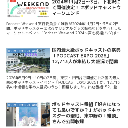
2024年11月2日〜3日、下北沢に
て開催決定！ #ポッドキャストウ
ィークエンド
Podcast Weekend 実行委員会 / 雑談が2024年11月2日〜3日の2日
間、ポッドキャスターによるオリジナルグッズ販売などを中心とした
マーケットイベント「Podcast Weekend 2024〜声を祝福(ハグ)する
２日間〜」...
国内最大級ポッドキャストの祭典
03. ポッドキャスト番組
「PODCAST EXPO 2026」
12,713人が集結し大盛況で閉幕
2026年5月9日・10日の2日間、東京・世田谷で開催された国内最大
級のポッドキャストイベント「PODCAST EXPO 2026」が、12,713
名の来場者を集め大盛況のうちに閉幕しました。出店番組152、登壇
者63名、協力企業22社が集...
ポッドキャスト番組「好きになっ
03. ポッドキャスト番組
ても良いですか？」がポッドキャ
スターの聖地、東中野の「雑談」
さんで公開収録