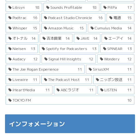
Libsyn
18
Sounds Profitable
18
PitPa
17
Podtrac
16
Podcast Studio Chronicle
16
電通
15
Whisper
15
Amazon Music
15
Cumulus Media
14
オトナル
14
吉本興業
14
JAVE
14
エーアイ
14
Nielsen
13
Spotify for Podcasters
13
SPINEAR
13
Audacy
12
Signal Hill Insights
12
Wondery
12
The Joe Rogan Experience
11
SiriusXM
11
Livewire
11
The Podcast Host
11
ニッポン放送
11
iHeartMedia
11
ABCラジオ
11
LISTEN
11
TOKYO FM
10
インフォメーション