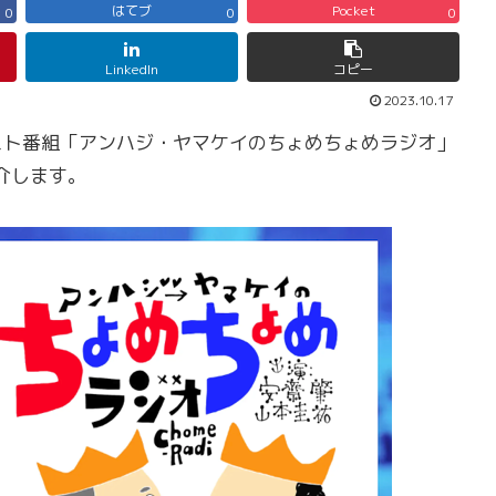
はてブ
Pocket
0
0
0
LinkedIn
コピー
2023.10.17
ャスト番組「アンハジ・ヤマケイのちょめちょめラジオ」
介します。