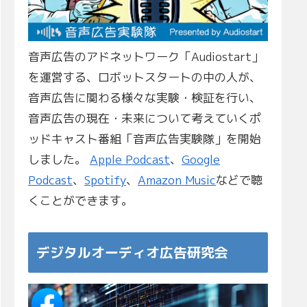
音声広告のアドネットワーク「Audiostart」
を運営する、ロボットスタートの中の人が、
音声広告に関わる様々な実験・検証を行い、
音声広告の現在・未来について考えていくポ
ッドキャスト番組「音声広告実験隊」を開始
しました。
Apple Podcast
、
Google
Podcast
、
Spotify
、
Amazon Music
などで聴
くことができます。
デジタルオーディオ広告研究会