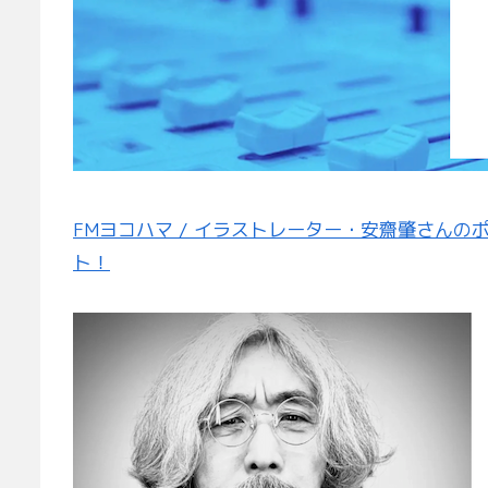
FMヨコハマ / イラストレーター・安齋肇さん
ト！