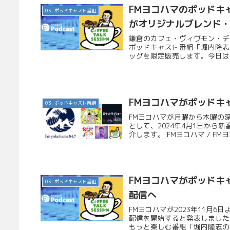
FMヨコハマのポッドキャス
03. ポッドキャスト番組
がオリジナルブレンド
鎌倉のカフェ・ヴィヴモン・デ
ポッドキャスト番組「堀内隆志のC
ッグを限定販売します。今日はこ
FMヨコハマがポッドキ
03. ポッドキャスト番組
FMヨコハマが月曜から木曜の深
として、2024年4月1日か
介します。 FMヨコハマ / FM
FMヨコハマがポッドキャス
03. ポッドキャスト番組
配信へ
FMヨコハマが2023年11月6日よ
配信を開始すると発表しました。
もっと楽しむ番組「堀内隆志のCOF