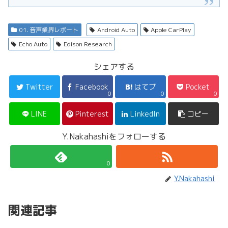
01. 音声業界レポート
Android Auto
Apple CarPlay
Echo Auto
Edison Research
シェアする
Twitter
Facebook
はてブ
Pocket
0
0
0
LINE
Pinterest
LinkedIn
コピー
Y.Nakahashiをフォローする
0
Y.Nakahashi
関連記事