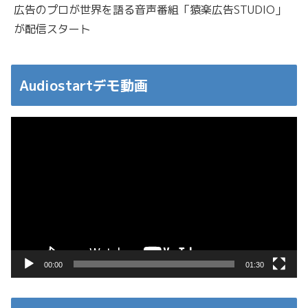
広告のプロが世界を語る音声番組「猿楽広告STUDIO」
が配信スタート
Audiostartデモ動画
動
画
プ
レ
ー
ヤ
ー
00:00
01:30