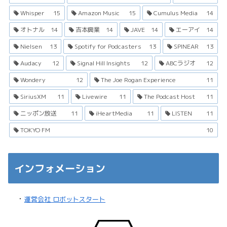
Whisper
15
Amazon Music
15
Cumulus Media
14
オトナル
14
吉本興業
14
JAVE
14
エーアイ
14
Nielsen
13
Spotify for Podcasters
13
SPINEAR
13
Audacy
12
Signal Hill Insights
12
ABCラジオ
12
Wondery
12
The Joe Rogan Experience
11
SiriusXM
11
Livewire
11
The Podcast Host
11
ニッポン放送
11
iHeartMedia
11
LISTEN
11
TOKYO FM
10
インフォメーション
・
運営会社 ロボットスタート