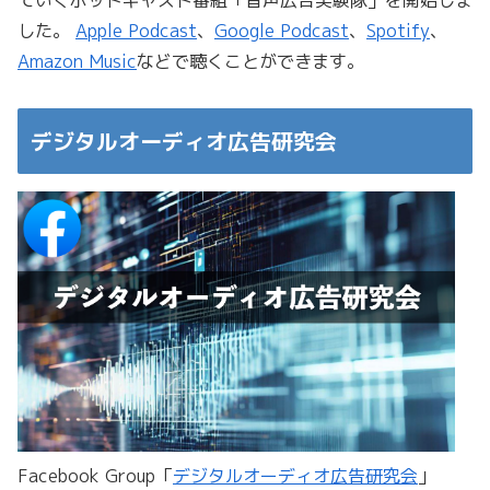
ていくポッドキャスト番組「音声広告実験隊」を開始しま
した。
Apple Podcast
、
Google Podcast
、
Spotify
、
Amazon Music
などで聴くことができます。
デジタルオーディオ広告研究会
Facebook Group「
デジタルオーディオ広告研究会
」