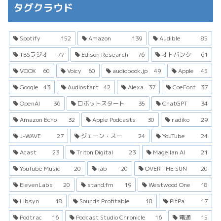
タグクラウド
Spotify
152
Amazon
139
Audible
85
TBSラジオ
77
Edison Research
76
オトバンク
61
VOOX
60
Voicy
60
audiobook.jp
49
Apple
45
Google
43
Audiostart
42
Alexa
37
CoeFont
37
OpenAI
36
ロボットスタート
35
ChatGPT
34
Amazon Echo
32
Apple Podcasts
30
radiko
29
J-WAVE
27
ジェーン・スー
24
YouTube
24
Acast
23
Triton Digital
23
Magellan AI
21
YouTube Music
20
iab
20
OVER THE SUN
20
ElevenLabs
20
stand.fm
19
Westwood One
18
Libsyn
18
Sounds Profitable
18
PitPa
17
Podtrac
16
Podcast Studio Chronicle
16
電通
15