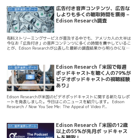
広告付き音声コンテンツ、広告な
01. 音声業界レポート
しよりも多くの聴取時間を獲得 –
Edison Research調査
有料ストリーミングサービスが普及する中でも、アメリカ人の大半は
今なお「広告付き」の音声コンテンツに多くの時間を費やしているこ
とが、Edison Researchが公表した最新の調査結果から明らかになっ
た。 Edison Research /...
Edison Research「米国で毎週
01. 音声業界レポート
ポッドキャストを聴く人の79%が
ビデオポッドキャストの視聴経験
あり」
Edison Researchが米国のビデオポッドキャストに関する新たなレポ
ートを発表しました。今日はこのニュースを紹介します。 Edison
Research / Now You See Me: The Appeal of Video P...
Edison Research「⽶国の12歳
01. 音声業界レポート
以上の55%が先⽉ポ ッドキャス
トを聴取」