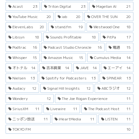
Acast
23
Triton Digital
23
Magellan AI
21
YouTube Music
20
iab
20
OVER THE SUN
20
ElevenLabs
20
stand.fm
19
Westwood One
18
Libsyn
18
Sounds Profitable
18
PitPa
17
Podtrac
16
Podcast Studio Chronicle
16
電通
15
Whisper
15
Amazon Music
15
Cumulus Media
14
オトナル
14
吉本興業
14
JAVE
14
エーアイ
14
Nielsen
13
Spotify for Podcasters
13
SPINEAR
13
Audacy
12
Signal Hill Insights
12
ABCラジオ
12
Wondery
12
The Joe Rogan Experience
11
SiriusXM
11
Livewire
11
The Podcast Host
11
ニッポン放送
11
iHeartMedia
11
LISTEN
11
TOKYO FM
10