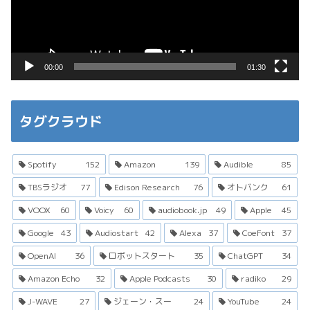
ー
ヤ
ー
00:00
01:30
タグクラウド
Spotify
152
Amazon
139
Audible
85
TBSラジオ
77
Edison Research
76
オトバンク
61
VOOX
60
Voicy
60
audiobook.jp
49
Apple
45
Google
43
Audiostart
42
Alexa
37
CoeFont
37
OpenAI
36
ロボットスタート
35
ChatGPT
34
Amazon Echo
32
Apple Podcasts
30
radiko
29
J-WAVE
27
ジェーン・スー
24
YouTube
24