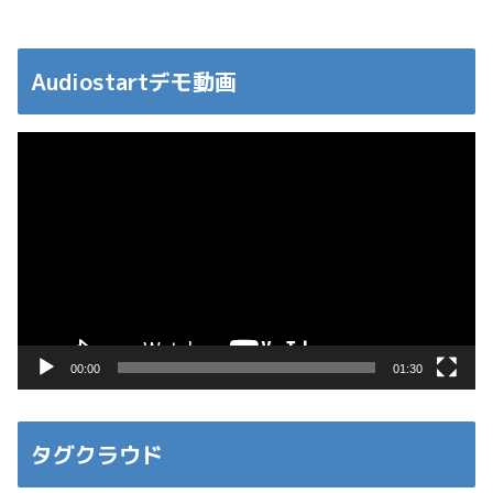
Audiostartデモ動画
動
画
プ
レ
ー
ヤ
ー
00:00
01:30
タグクラウド