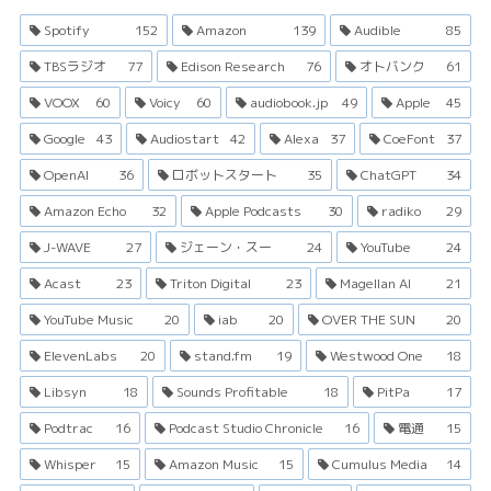
Spotify
152
Amazon
139
Audible
85
TBSラジオ
77
Edison Research
76
オトバンク
61
VOOX
60
Voicy
60
audiobook.jp
49
Apple
45
Google
43
Audiostart
42
Alexa
37
CoeFont
37
OpenAI
36
ロボットスタート
35
ChatGPT
34
Amazon Echo
32
Apple Podcasts
30
radiko
29
J-WAVE
27
ジェーン・スー
24
YouTube
24
Acast
23
Triton Digital
23
Magellan AI
21
YouTube Music
20
iab
20
OVER THE SUN
20
ElevenLabs
20
stand.fm
19
Westwood One
18
Libsyn
18
Sounds Profitable
18
PitPa
17
Podtrac
16
Podcast Studio Chronicle
16
電通
15
Whisper
15
Amazon Music
15
Cumulus Media
14