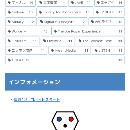
オトナル
14
吉本興業
14
JAVE
14
エーアイ
14
Nielsen
13
Spotify for Podcasters
13
SPINEAR
13
Audacy
12
Signal Hill Insights
12
ABCラジオ
12
Wondery
12
The Joe Rogan Experience
11
SiriusXM
11
Livewire
11
The Podcast Host
11
ニッポン放送
11
iHeartMedia
11
LISTEN
11
TOKYO FM
10
インフォメーション
・
運営会社 ロボットスタート