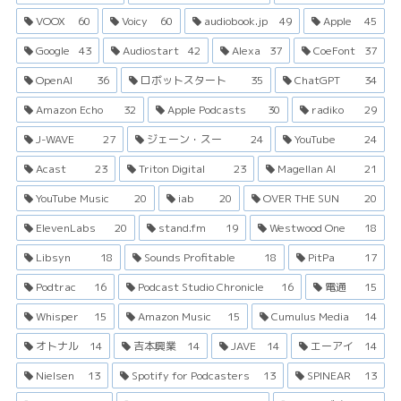
VOOX
60
Voicy
60
audiobook.jp
49
Apple
45
Google
43
Audiostart
42
Alexa
37
CoeFont
37
OpenAI
36
ロボットスタート
35
ChatGPT
34
Amazon Echo
32
Apple Podcasts
30
radiko
29
J-WAVE
27
ジェーン・スー
24
YouTube
24
Acast
23
Triton Digital
23
Magellan AI
21
YouTube Music
20
iab
20
OVER THE SUN
20
ElevenLabs
20
stand.fm
19
Westwood One
18
Libsyn
18
Sounds Profitable
18
PitPa
17
Podtrac
16
Podcast Studio Chronicle
16
電通
15
Whisper
15
Amazon Music
15
Cumulus Media
14
オトナル
14
吉本興業
14
JAVE
14
エーアイ
14
Nielsen
13
Spotify for Podcasters
13
SPINEAR
13