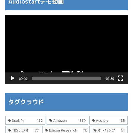
Audiostartデモ動画
動
画
プ
レ
ー
ヤ
ー
00:00
01:30
タグクラウド
Spotify
152
Amazon
139
Audible
85
TBSラジオ
77
Edison Research
76
オトバンク
61