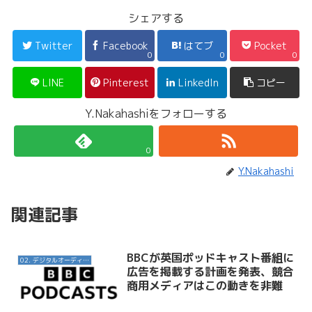
シェアする
Twitter
Facebook
はてブ
Pocket
0
0
0
LINE
Pinterest
LinkedIn
コピー
Y.Nakahashiをフォローする
0
Y.Nakahashi
関連記事
BBCが英国ポッドキャスト番組に
02. デジタルオーディオ広告（音声広告）
広告を掲載する計画を発表、競合
商用メディアはこの動きを非難