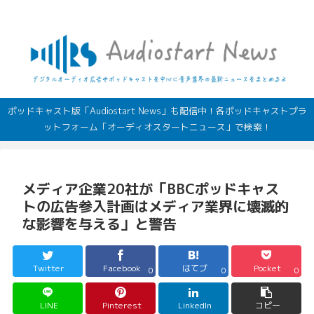
デジタルオーディオ広告（音声広告）やポッドキャストの最新情報
ポッドキャスト版「Audiostart News」も配信中！各ポッドキャストプラ
ットフォーム「オーディオスタートニュース」で検索！
メディア企業20社が「BBCポッドキャス
トの広告参入計画はメディア業界に壊滅的
な影響を与える」と警告
Twitter
Facebook
はてブ
Pocket
0
0
0
LINE
Pinterest
LinkedIn
コピー