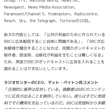
Group、ITV、National World、News UK、
Newsquest、News Media Association、
Paramount/Channel 5、Podmasters、Radiocentre、
Reach、Sky、the Telegraph、Tortoiseの20社。
訴えの内容としては、「公共の利益のために作られている
BBCに広告配信すること自体に問題がある」、「BBCが広
告領域で競合することになれば、民間のポッドキャストの
制作者、放送局、出版社が利益を生むことは難しくなる」
ため、英国でBBCがポッドキャストに広告を入れることを
認めることはできないとしています。
ラジオセンターのCEO、マット・ペイトン氏コメント
「
圧倒的に業界は反対している。視聴者はBBCのコンテン
ツに広告が出ることを期待していない。彼らはすでに受信
料でその費用を支払っているのだ。BBCは受信料から多額