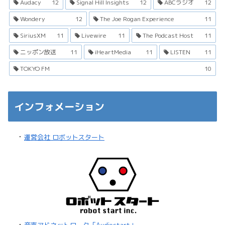
Audacy
12
Signal Hill Insights
12
ABCラジオ
12
Wondery
12
The Joe Rogan Experience
11
SiriusXM
11
Livewire
11
The Podcast Host
11
ニッポン放送
11
iHeartMedia
11
LISTEN
11
TOKYO FM
10
インフォメーション
・
運営会社 ロボットスタート
・