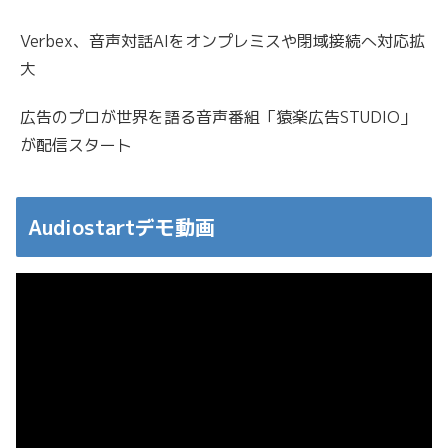
Verbex、音声対話AIをオンプレミスや閉域接続へ対応拡
大
広告のプロが世界を語る音声番組「猿楽広告STUDIO」
が配信スタート
Audiostartデモ動画
動
画
プ
レ
ー
ヤ