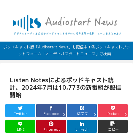
デジタルオーディオ広告（音声広告）やポッドキャストの最新情報
ポッドキャスト版「Audiostart News」も配信中！各ポッドキャストプラ
ットフォーム「オーディオスタートニュース」で検索！
Listen Notesによるポッドキャスト統
計、2024年7月は10,773の新番組が配信
開始
Twitter
Facebook
はてブ
Pocket
0
0
0
LINE
Pinterest
LinkedIn
コピー