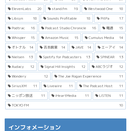
ElevenLabs
20
stand.fm
19
Westwood One
18
Libsyn
18
Sounds Profitable
18
PitPa
17
Podtrac
16
Podcast Studio Chronicle
16
電通
15
Whisper
15
Amazon Music
15
Cumulus Media
14
オトナル
14
吉本興業
14
JAVE
14
エーアイ
14
Nielsen
13
Spotify for Podcasters
13
SPINEAR
13
Audacy
12
Signal Hill Insights
12
ABCラジオ
12
Wondery
12
The Joe Rogan Experience
11
SiriusXM
11
Livewire
11
The Podcast Host
11
ニッポン放送
11
iHeartMedia
11
LISTEN
11
TOKYO FM
10
インフォメーション