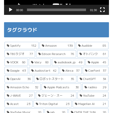
ー
00:00
01:30
タグクラウド
Spotify
152
Amazon
139
Audible
85
TBSラジオ
77
Edison Research
76
オトバンク
61
VOOX
60
Voicy
60
audiobook.jp
49
Apple
45
Google
43
Audiostart
42
Alexa
37
CoeFont
37
OpenAI
36
ロボットスタート
35
ChatGPT
34
Amazon Echo
32
Apple Podcasts
30
radiko
29
J-WAVE
27
ジェーン・スー
24
YouTube
24
Acast
23
Triton Digital
23
Magellan AI
21
YouTube Music
20
iab
20
OVER THE SUN
20