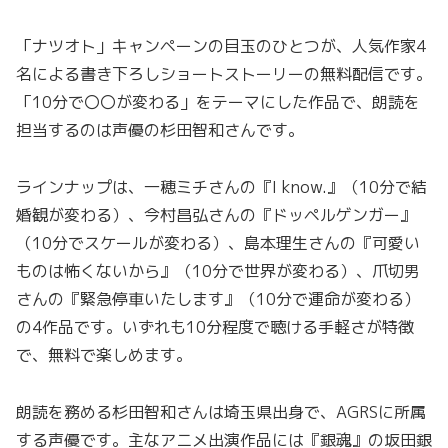
「ナツオト」キャンペーンの目玉のひとつが、人気作家4
名による書き下ろしショートストーリーの無料配信です。
「10分で〇〇が変わる」をテーマにした作品で、朗読を
担当するのは声優の杉田智和さんです。
ラインナップは、一穂ミチさんの『I know.』（10分で結
婚観が変わる）、今村昌弘さんの『ドッペルゲンガー』
（10分でスケールが変わる）、島本理生さんの『可愛い
ものは怖くないから』（10分で世界が変わる）、爪切男
さんの『緊急停車いたします』（10分で運命が変わる）
の4作品です。いずれも10分程度で聴ける手軽さが特徴
で、無料で楽しめます。
朗読を務める杉田智和さんは埼玉県出身で、AGRSに所属
する声優です。主なアニメ出演作品には『銀魂』の坂田銀