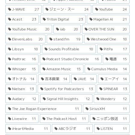
J-WAVE
27
ジェーン・スー
24
YouTube
24
Acast
23
Triton Digital
23
Magellan AI
21
YouTube Music
20
iab
20
OVER THE SUN
20
ElevenLabs
20
stand.fm
19
Westwood One
18
Libsyn
18
Sounds Profitable
18
PitPa
17
Podtrac
16
Podcast Studio Chronicle
16
電通
15
Whisper
15
Amazon Music
15
Cumulus Media
14
オトナル
14
吉本興業
14
JAVE
14
エーアイ
14
Nielsen
13
Spotify for Podcasters
13
SPINEAR
13
Audacy
12
Signal Hill Insights
12
Wondery
12
The Joe Rogan Experience
11
SiriusXM
11
Livewire
11
The Podcast Host
11
ニッポン放送
11
iHeartMedia
11
ABCラジオ
11
LISTEN
11