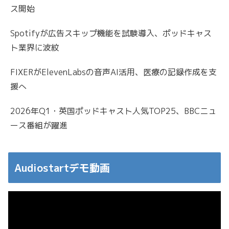
ス開始
Spotifyが広告スキップ機能を試験導入、ポッドキャス
ト業界に波紋
FIXERがElevenLabsの音声AI活用、医療の記録作成を支
援へ
2026年Q1・英国ポッドキャスト人気TOP25、BBCニュ
ース番組が躍進
Audiostartデモ動画
動
画
プ