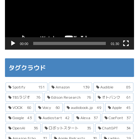
レ
ー
ヤ
ー
00:00
01:30
タグクラウド
Spotify
151
Amazon
139
Audible
85
TBSラジオ
76
Edison Research
76
オトバンク
61
VOOX
60
Voicy
60
audiobook.jp
49
Apple
45
Google
43
Audiostart
42
Alexa
37
CoeFont
37
OpenAI
36
ロボットスタート
35
ChatGPT
34
Amazon Echo
32
Apple Podcasts
30
radiko
29