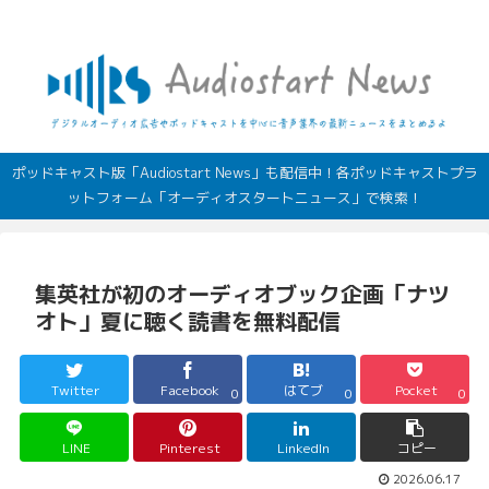
デジタルオーディオ広告（音声広告）やポッドキャストの最新情報
ポッドキャスト版「Audiostart News」も配信中！各ポッドキャストプラ
ットフォーム「オーディオスタートニュース」で検索！
集英社が初のオーディオブック企画「ナツ
オト」夏に聴く読書を無料配信
Twitter
Facebook
はてブ
Pocket
0
0
0
LINE
Pinterest
LinkedIn
コピー
2026.06.17