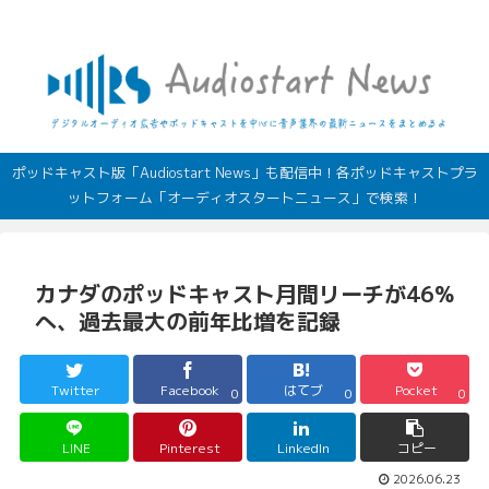
デジタルオーディオ広告（音声広告）やポッドキャストの最新情報
ポッドキャスト版「Audiostart News」も配信中！各ポッドキャストプラ
ットフォーム「オーディオスタートニュース」で検索！
カナダのポッドキャスト月間リーチが46%
へ、過去最大の前年比増を記録
Twitter
Facebook
はてブ
Pocket
0
0
0
LINE
Pinterest
LinkedIn
コピー
2026.06.23