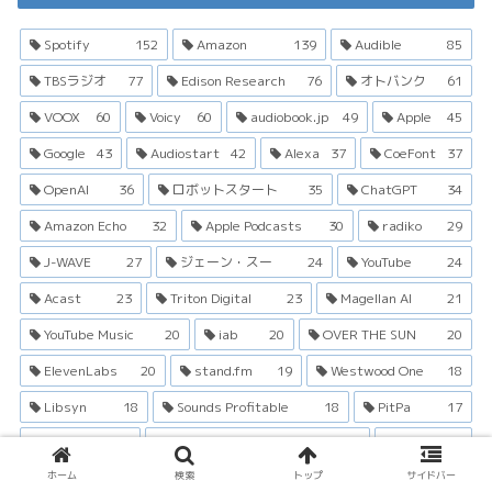
Spotify
152
Amazon
139
Audible
85
TBSラジオ
77
Edison Research
76
オトバンク
61
VOOX
60
Voicy
60
audiobook.jp
49
Apple
45
Google
43
Audiostart
42
Alexa
37
CoeFont
37
OpenAI
36
ロボットスタート
35
ChatGPT
34
Amazon Echo
32
Apple Podcasts
30
radiko
29
J-WAVE
27
ジェーン・スー
24
YouTube
24
Acast
23
Triton Digital
23
Magellan AI
21
YouTube Music
20
iab
20
OVER THE SUN
20
ElevenLabs
20
stand.fm
19
Westwood One
18
Libsyn
18
Sounds Profitable
18
PitPa
17
Podtrac
16
Podcast Studio Chronicle
16
電通
15
ホーム
検索
トップ
サイドバー
Whisper
15
Amazon Music
15
Cumulus Media
14