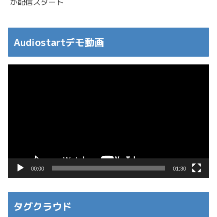
が配信スタート
Audiostartデモ動画
動
画
プ
レ
ー
ヤ
ー
00:00
01:30
タグクラウド