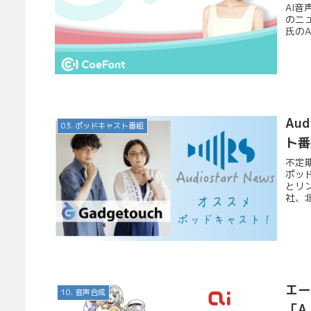
AI
のニュ
氏のA
Au
03. ポッドキャスト番組
ト番
不定期
ポッ
とリン
社、北
エー
10. 音声合成
「A