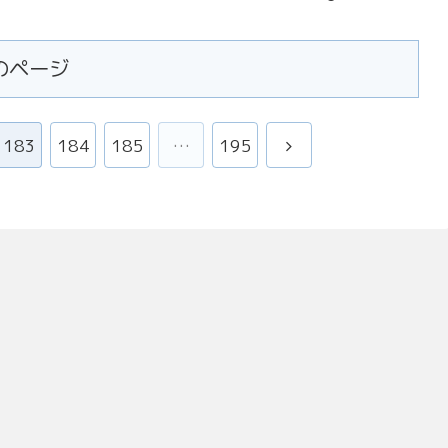
のページ
次
183
184
185
…
195
へ