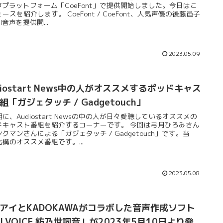
音声プラットフォーム「CoeFont」で提供開始しました。今日はこ
ースを紹介します。 CoeFont / CoeFont、人気声優の後藤邑子
I音声を提供開...
2023.05.09
diostart News中の人がオススメするポッドキャス
組「ガジェタッチ / Gadgetouch」
に、Audiostart Newsの中の人が日々愛聴しているオススメの
ドキャスト番組を紹介するコーナーです。 今回は弓月ひろみさん
クマンさんによる「ガジェタッチ / Gadgetouch」です。当
構のオススメ番組です。...
2023.05.08
アイとKADOKAWAがコラボした音声作成ソフト
.I.VOICE 紡乃世詞音」が2023年5月10日より発