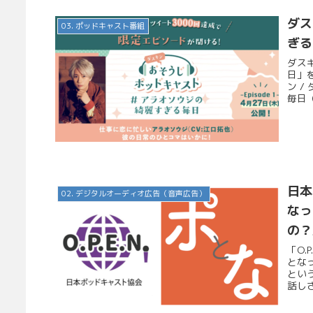
ダス
03. ポッドキャスト番組
ぎる
ダス
日」
ン 
毎日（
日本
02. デジタルオーディオ広告（音声広告）
なっ
の？
「O.
とな
という
話し