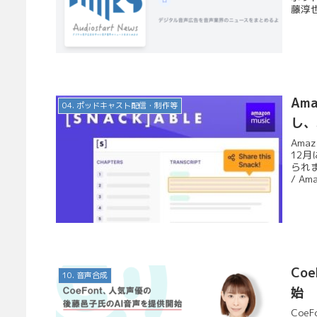
藤淳也
Am
04. ポッドキャスト配信・制作等
し、
Am
12月
られま
/ Ama
Co
10. 音声合成
始
Co