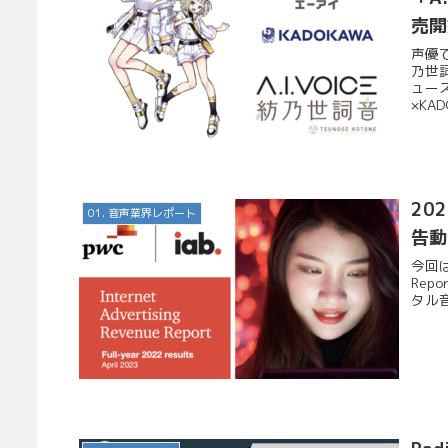
売開
声優で
乃世
ュー
×KA
20
01. 音声業界レポート
告動
今回はI
Rep
タル