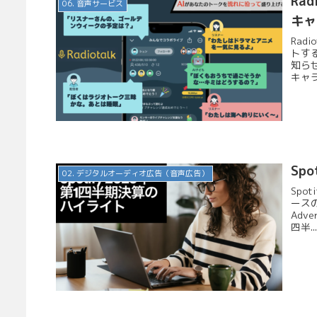
Ra
06. 音声サービス
キャ
Rad
トす
知らせ
キャラ
Sp
02. デジタルオーディオ広告（音声広告）
Spo
ースの
Adv
四半..