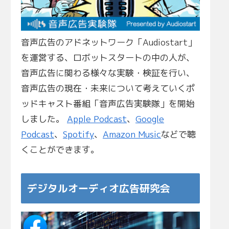
音声広告のアドネットワーク「Audiostart」
を運営する、ロボットスタートの中の人が、
音声広告に関わる様々な実験・検証を行い、
音声広告の現在・未来について考えていくポ
ッドキャスト番組「音声広告実験隊」を開始
しました。
Apple Podcast
、
Google
Podcast
、
Spotify
、
Amazon Music
などで聴
くことができます。
デジタルオーディオ広告研究会