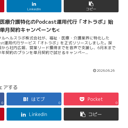
LinkedIn
コピー
医療介護特化のPodcast運用代行「オトラボ」始
単月契約キャンペーンも<
タルヘルスラボ株式会社が、福祉・医療・介護業界に特化した
dcast運用代行サービス「オトラボ」を正式リリースしました。採
報から社内広報、営業リード獲得までを音声で支援し、6月末まで
半年契約のプランを単月契約で試せるキャンペー...
2026.06.26
ェアする
はてブ
Pocket
0
0
0
LinkedIn
コピー