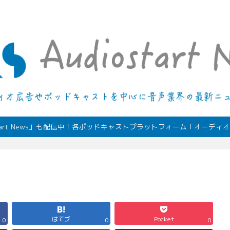
デジタルオーディオ広告（音声広告）やポッドキャストの最新情報
start News」も配信中！各ポッドキャストプラットフォーム「オーデ
はてブ
Pocket
0
0
0