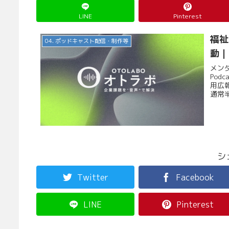
LINE
Pinterest
福祉
04. ポッドキャスト配信・制作等
動｜
メン
Po
用広
通常
シ
Twitter
Facebook
LINE
Pinterest