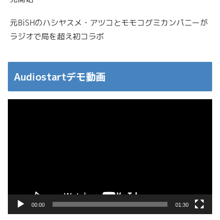
元BiSHのハシヤスメ・アツコとモモコグミカンパニーが
ラジオで局を超え初コラボ
Audiostartデモ動画
動
画
プ
レ
ー
ヤ
ー
00:00
01:30