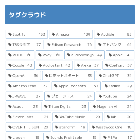
タグクラウド
Spotify
153
Amazon
139
Audible
85
TBSラジオ
77
Edison Research
76
オトバンク
61
VOOX
60
Voicy
60
audiobook.jp
49
Apple
45
Google
43
Audiostart
42
Alexa
37
CoeFont
37
OpenAI
36
ロボットスタート
35
ChatGPT
34
Amazon Echo
32
Apple Podcasts
30
radiko
29
J-WAVE
27
ジェーン・スー
24
YouTube
24
Acast
23
Triton Digital
23
Magellan AI
21
ElevenLabs
21
YouTube Music
20
iab
20
OVER THE SUN
20
stand.fm
19
Westwood One
18
Libsyn
18
Sounds Profitable
18
PitPa
17