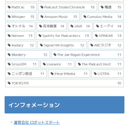
Podtrac
16
Podcast Studio Chronicle
16
電通
15
Whisper
15
Amazon Music
15
Cumulus Media
14
オトナル
14
吉本興業
14
JAVE
14
エーアイ
14
Nielsen
13
Spotify for Podcasters
13
SPINEAR
13
Audacy
12
Signal Hill Insights
12
ABCラジオ
12
Wondery
12
The Joe Rogan Experience
11
SiriusXM
11
Livewire
11
The Podcast Host
11
ニッポン放送
11
iHeartMedia
11
LISTEN
11
TOKYO FM
10
インフォメーション
・
運営会社 ロボットスタート