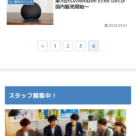
第5世代のAmazon Echo Dotが
12. 音声デバイス
国内販売開始〜
2023.03.01
前
1
2
3
4
へ
スタッフ募集中！