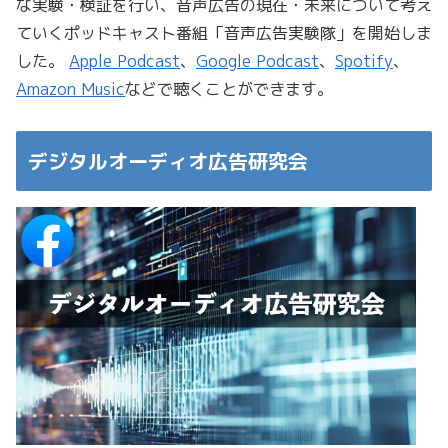
な実験・検証を行い、音声広告の現在・未来について考え
ていくポッドキャスト番組「音声広告実験隊」を開始しま
した。
Apple Podcast
、
Google Podcast
、
Spotify
、
Amazon Music
などで聴くことができます。
デジタルオーディオ広告研究会