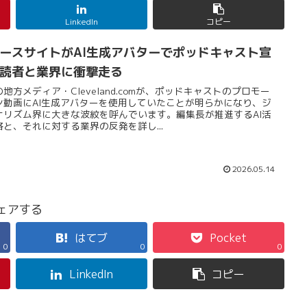
LinkedIn
コピー
ースサイトがAI生成アバターでポッドキャスト宣
読者と業界に衝撃走る
地方メディア・Cleveland.comが、ポッドキャストのプロモー
ン動画にAI生成アバターを使用していたことが明らかになり、ジ
ナリズム界に大きな波紋を呼んでいます。編集長が推進するAI活
略と、それに対する業界の反発を詳し...
2026.05.14
ェアする
はてブ
Pocket
0
0
0
LinkedIn
コピー