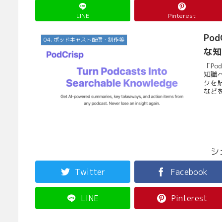
LINE
Pinterest
Po
04. ポッドキャスト配信・制作等
な知
「Po
知識へ
クを
などを
シ
Twitter
Facebook
LINE
Pinterest