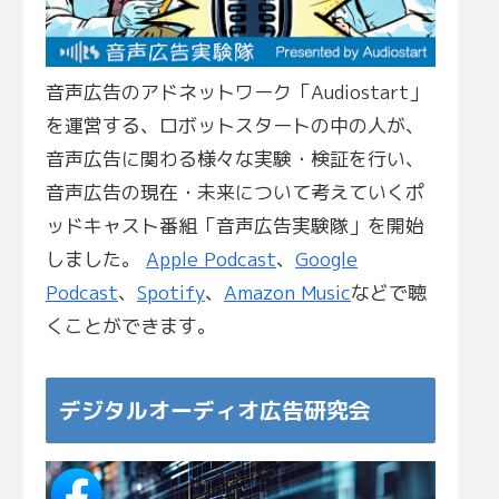
音声広告のアドネットワーク「Audiostart」
を運営する、ロボットスタートの中の人が、
音声広告に関わる様々な実験・検証を行い、
音声広告の現在・未来について考えていくポ
ッドキャスト番組「音声広告実験隊」を開始
しました。
Apple Podcast
、
Google
Podcast
、
Spotify
、
Amazon Music
などで聴
くことができます。
デジタルオーディオ広告研究会