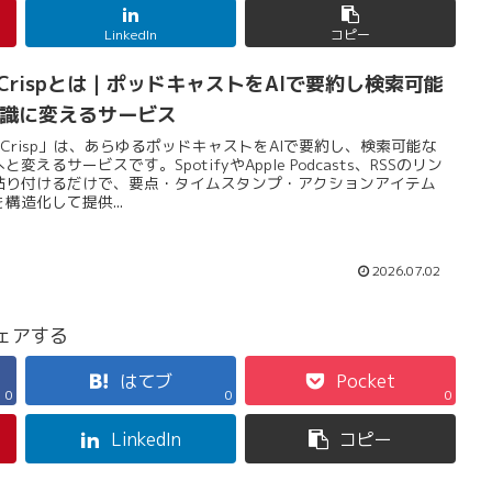
LinkedIn
コピー
dCrispとは｜ポッドキャストをAIで要約し検索可能
識に変えるサービス
dCrisp」は、あらゆるポッドキャストをAIで要約し、検索可能な
と変えるサービスです。SpotifyやApple Podcasts、RSSのリン
貼り付けるだけで、要点・タイムスタンプ・アクションアイテム
構造化して提供...
2026.07.02
ェアする
はてブ
Pocket
0
0
0
LinkedIn
コピー