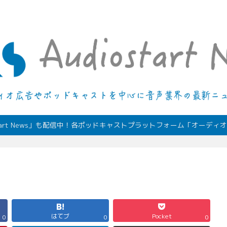
デジタルオーディオ広告（音声広告）やポッドキャストの最新情報
start News」も配信中！各ポッドキャストプラットフォーム「オーデ
はてブ
Pocket
0
0
0