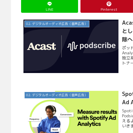
LINE
Pinterest
Ac
02. デジタルオーディオ広告（音声広告）
として
除へ
ポッド
An
独立
トナー
Sp
02. デジタルオーディオ広告（音声広告）
Ad 
Spo
Pod
える
いきます