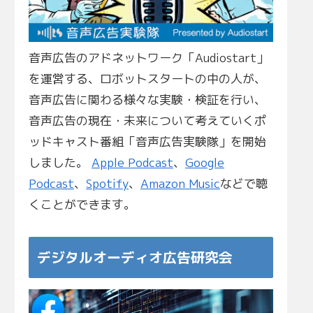
音声広告のアドネットワーク「Audiostart」
を運営する、ロボットスタートの中の人が、
音声広告に関わる様々な実験・検証を行い、
音声広告の現在・未来について考えていくポ
ッドキャスト番組「音声広告実験隊」を開始
しました。
Apple Podcast
、
Google
Podcast
、
Spotify
、
Amazon Music
などで聴
くことができます。
デジタルオーディオ広告研究会