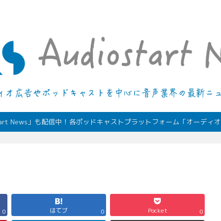
デジタルオーディオ広告（音声広告）やポッドキャストの最新情報
start News」も配信中！各ポッドキャストプラットフォーム「オーデ
はてブ
Pocket
0
0
0