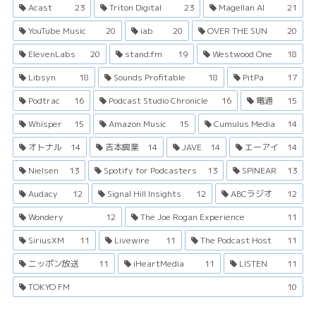
Acast
23
Triton Digital
23
Magellan AI
21
YouTube Music
20
iab
20
OVER THE SUN
20
ElevenLabs
20
stand.fm
19
Westwood One
18
Libsyn
18
Sounds Profitable
18
PitPa
17
Podtrac
16
Podcast Studio Chronicle
16
電通
15
Whisper
15
Amazon Music
15
Cumulus Media
14
オトナル
14
吉本興業
14
JAVE
14
エーアイ
14
Nielsen
13
Spotify for Podcasters
13
SPINEAR
13
Audacy
12
Signal Hill Insights
12
ABCラジオ
12
Wondery
12
The Joe Rogan Experience
11
SiriusXM
11
Livewire
11
The Podcast Host
11
ニッポン放送
11
iHeartMedia
11
LISTEN
11
TOKYO FM
10