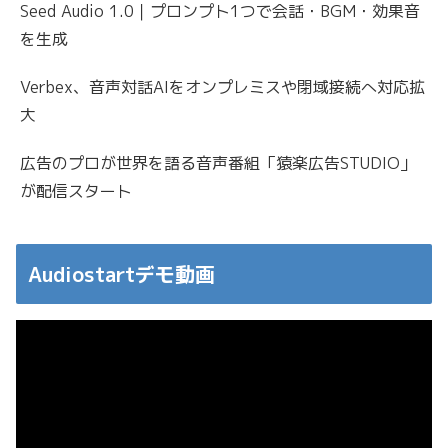
Seed Audio 1.0｜プロンプト1つで会話・BGM・効果音
を生成
Verbex、音声対話AIをオンプレミスや閉域接続へ対応拡
大
広告のプロが世界を語る音声番組「猿楽広告STUDIO」
が配信スタート
Audiostartデモ動画
動
画
プ
レ
ー