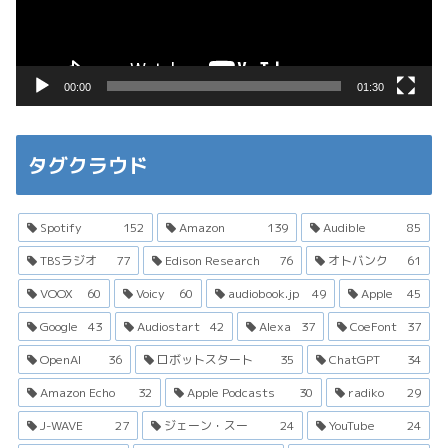
ヤ
ー
00:00
01:30
タグクラウド
Spotify
152
Amazon
139
Audible
85
TBSラジオ
77
Edison Research
76
オトバンク
61
VOOX
60
Voicy
60
audiobook.jp
49
Apple
45
Google
43
Audiostart
42
Alexa
37
CoeFont
37
OpenAI
36
ロボットスタート
35
ChatGPT
34
Amazon Echo
32
Apple Podcasts
30
radiko
29
J-WAVE
27
ジェーン・スー
24
YouTube
24