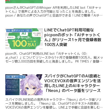
piconさんがChatGPTのWhisper APIを利用したLINE bot「AIチャッ
トくん」で音声による入力が可能となったことを発表しました。
picon / あなたの声でChatGPTと会話ができる！LINEで簡単「AIチャ
ットく...
LINEでChatGPT利用可能な
09. 音声チャット（対話AI）
picponのボット「AIチャットく
ん」がリリース1ヶ月で登録者数
100万人突破
piconが、ChatGPT利用のLINE bot「AIチャットくん（ID:
ai_chat）」についてリリースから1ヶ月で登録者数100万人、総メッ
セージ数2,000万回を突破したと発表しました。 PR TIMES / 登録者
100万人突...
スパイクがChatGPTのAI技術と
06. 音声サービス
VOICEVOXの音声エンジンを活
用したLINE上のAIキャラクター
「Neon」のベータ版をリリース
スパイクがLINE対応の音声AIキャラクター「Neon」のベータ版リリ
ースを開始しました。 「Neon」は、ChatGPTのテキストAI技術と
VOICEVOXの音声エンジンを駆使し、LINE上で手軽に会話を楽しむこ