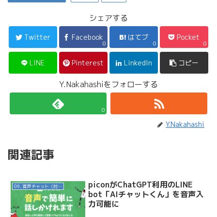
シェアする
Twitter
Facebook
はてブ
Pocket
0
0
0
LINE
Pinterest
LinkedIn
コピー
Y.Nakahashiをフォローする
0
Y.Nakahashi
関連記事
piconがChatGPT利用のLINE
09. 音声チャット（対話AI）
bot「AIチャットくん」を音声入
力可能に