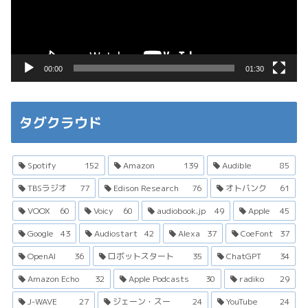
ー
ヤ
ー
00:00
01:30
タグクラウド
Spotify
152
Amazon
139
Audible
85
TBSラジオ
77
Edison Research
76
オトバンク
61
VOOX
60
Voicy
60
audiobook.jp
49
Apple
45
Google
43
Audiostart
42
Alexa
37
CoeFont
37
OpenAI
36
ロボットスタート
35
ChatGPT
34
Amazon Echo
32
Apple Podcasts
30
radiko
29
J-WAVE
27
ジェーン・スー
24
YouTube
24