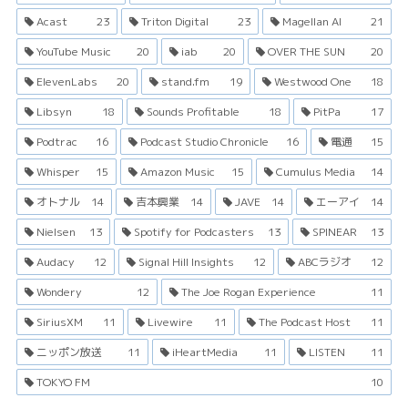
Acast
23
Triton Digital
23
Magellan AI
21
YouTube Music
20
iab
20
OVER THE SUN
20
ElevenLabs
20
stand.fm
19
Westwood One
18
Libsyn
18
Sounds Profitable
18
PitPa
17
Podtrac
16
Podcast Studio Chronicle
16
電通
15
Whisper
15
Amazon Music
15
Cumulus Media
14
オトナル
14
吉本興業
14
JAVE
14
エーアイ
14
Nielsen
13
Spotify for Podcasters
13
SPINEAR
13
Audacy
12
Signal Hill Insights
12
ABCラジオ
12
Wondery
12
The Joe Rogan Experience
11
SiriusXM
11
Livewire
11
The Podcast Host
11
ニッポン放送
11
iHeartMedia
11
LISTEN
11
TOKYO FM
10