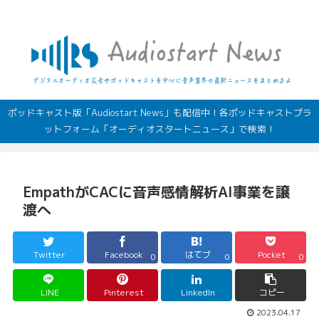
デジタルオーディオ広告（音声広告）やポッドキャストの最新情報
ポッドキャスト版「Audiostart News」も配信中！各ポッドキャストプラ
ットフォーム「オーディオスタートニュース」で検索！
EmpathがCACに音声感情解析AI事業を譲
渡へ
Twitter
Facebook
はてブ
Pocket
0
0
0
LINE
Pinterest
LinkedIn
コピー
2023.04.17