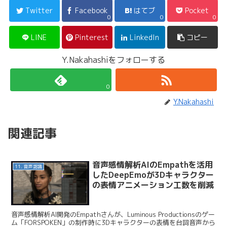
Twitter
Facebook
はてブ
Pocket
0
0
0
LINE
Pinterest
LinkedIn
コピー
Y.Nakahashiをフォローする
0
Y.Nakahashi
関連記事
音声感情解析AIのEmpathを活用
11. 音声認識
したDeepEmoが3Dキャラクター
の表情アニメーション工数を削減
音声感情解析AI開発のEmpathさんが、Luminous Productionsのゲー
ム「FORSPOKEN」の制作時に3Dキャラクターの表情を台詞音声から