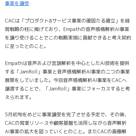
事業を譲受
CACは「プロダクト&サービス事業の確固たる確立」を経
営戦略の柱に掲げており、Empathの音声感情解析AI事業
を譲り受けることでこの戦略実現に貢献できると考え契約
に至ったとのこと。
Empathは音声および言語解析を中心としたAI技術を提供
する「JamRoll」事業と音声感情解析AI事業の二つの事業
展開をしていました。今回音声感情解析AI事業をCACへ
譲渡することで、「JamRoll」事業にフォーカスすると考
えられます。
5月初旬をめどに事業譲受を完了させる予定で、その後、
CACの営業リソースや顧客基盤も活用しながら音声解析
AI事業の拡大を図っていくとのこと。またCACの画像解