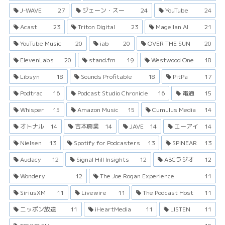
J-WAVE
27
ジェーン・スー
24
YouTube
24
Acast
23
Triton Digital
23
Magellan AI
21
YouTube Music
20
iab
20
OVER THE SUN
20
ElevenLabs
20
stand.fm
19
Westwood One
18
Libsyn
18
Sounds Profitable
18
PitPa
17
Podtrac
16
Podcast Studio Chronicle
16
電通
15
Whisper
15
Amazon Music
15
Cumulus Media
14
オトナル
14
吉本興業
14
JAVE
14
エーアイ
14
Nielsen
13
Spotify for Podcasters
13
SPINEAR
13
Audacy
12
Signal Hill Insights
12
ABCラジオ
12
Wondery
12
The Joe Rogan Experience
11
SiriusXM
11
Livewire
11
The Podcast Host
11
ニッポン放送
11
iHeartMedia
11
LISTEN
11