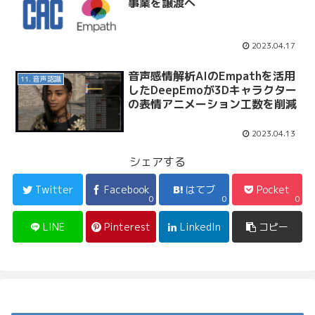
事業を譲渡へ
2023.04.17
音声感情解析AIのEmpathを活用
11. 音声認識
したDeepEmoが3Dキャラクター
の表情アニメーション工数を削減
2023.04.13
シェアする
Twitter
Facebook
はてブ
Pocket
0
0
0
LINE
Pinterest
LinkedIn
コピー