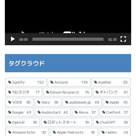
レ
ー
ヤ
ー
00:00
01:30
タグクラウド
Spotify
152
Amazon
139
Audible
85
TBSラジオ
77
Edison Research
76
オトバンク
61
VOOX
60
Voicy
60
audiobook.jp
49
Apple
45
Google
43
Audiostart
42
Alexa
37
CoeFont
37
OpenAI
36
ロボットスタート
35
ChatGPT
34
Amazon Echo
32
Apple Podcasts
30
radiko
29