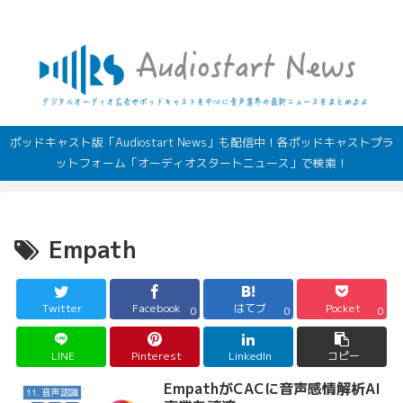
デジタルオーディオ広告（音声広告）やポッドキャストの最新情報
ポッドキャスト版「Audiostart News」も配信中！各ポッドキャストプラ
ットフォーム「オーディオスタートニュース」で検索！
Empath
Twitter
Facebook
はてブ
Pocket
0
0
0
LINE
Pinterest
LinkedIn
コピー
EmpathがCACに音声感情解析AI
11. 音声認識