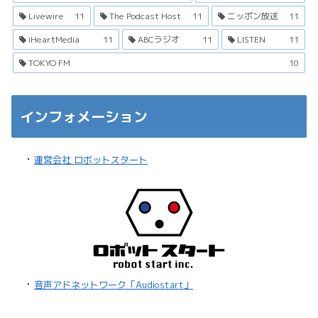
Livewire
11
The Podcast Host
11
ニッポン放送
11
iHeartMedia
11
ABCラジオ
11
LISTEN
11
TOKYO FM
10
インフォメーション
・
運営会社 ロボットスタート
・
音声アドネットワーク「Audiostart」