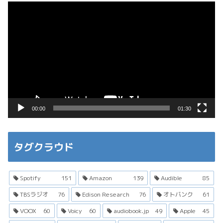
動
画
プ
レ
ー
ヤ
ー
00:00
01:30
タグクラウド
Spotify
151
Amazon
139
Audible
85
TBSラジオ
76
Edison Research
76
オトバンク
61
VOOX
60
Voicy
60
audiobook.jp
49
Apple
45