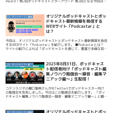
Award / 第2回ポッドキャストスターアワード 第2回となる今回は、
より多くの個性豊かなクリエ...
オリジナルポッドキャストとポッ
03. ポッドキャスト番組
ドキャスト最新情報を発信する
WEBサイト「Podcastar」と
は？
今回は、オリジナルポッドキャストとポッドキャスト最新情報を発信
するWEBサイト「Podcastar」を紹介します。 ■Podcastarとは？
サイトの紹介によれば「ポッドキャストを通じて、豊富で多様な知識
や情報、エンターテインメントを提供...
2023年8月31日、ポッドキャス
04. ポッドキャスト配信・制作等
ト配信者向け「ポッドキャスト編
集ノウハウ勉強会〜録音・編集マ
ニアック編〜」生配信！
コテンラジオの樋口聖典さんがX(Twitter)でポッドキャスター向け
の勉強会を告知しました。今日はこの勉強会を紹介します。 「ポッ
ドキャスト編集ノウハウ勉強会〜録音・編集マニアック編〜」と題し
た勉強会で、2023年8月31日、18時〜22...
オリジナルポッドキャストとポッ
03. ポッドキャスト番組