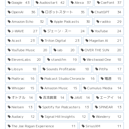
Google
43
Audiostart
42
Alexa
37
CoeFont
37
OpenAI
36
ロボットスタート
35
ChatGPT
34
Amazon Echo
32
Apple Podcasts
30
radiko
29
J-WAVE
27
ジェーン・スー
24
YouTube
24
Acast
23
Triton Digital
23
Magellan AI
21
YouTube Music
20
iab
20
OVER THE SUN
20
ElevenLabs
20
stand.fm
19
Westwood One
18
Libsyn
18
Sounds Profitable
18
PitPa
17
Podtrac
16
Podcast Studio Chronicle
16
電通
15
Whisper
15
Amazon Music
15
Cumulus Media
14
オトナル
14
吉本興業
14
JAVE
14
エーアイ
14
Nielsen
13
Spotify for Podcasters
13
SPINEAR
13
Audacy
12
Signal Hill Insights
12
Wondery
12
The Joe Rogan Experience
11
SiriusXM
11