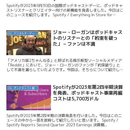
Spotifyが2023年9月30日の国際ポッドキャストデーに、ポッドキャ
ストリスナーとクリエイター向けの新機能を発表しました。今日はこ
のニュースを紹介します。 Spotify / Everything In Store for
Podca...
ジョー・ローガンはポッドキャス
02. デジタルオーディオ広告（音声広告）
トのリスナーとの「約束を破っ
た」 – ファンは不満
「アメリカ版2ちゃんねる」と呼ばれる掲示板型ソーシャルメディア
「Reddit」において、ジョー・ローガンのファンが「約束破り」と
して不満を漏らしていたようです。今回は、そちらについて紹介しま
す。 Indy100 / Joe Rogan 'b...
Spotifyが2023年第2四半期決算
04. ポッドキャスト配信・制作等
を発表、ポッドキャスト事業再編
コストは5,700万ドル
Spotifyが2023年第2四半期の決算発表を行いました。今日はこのニ
ュースの中から一部を抜粋して紹介したいと思います。 Spotify /
Spotify Reports Second Quarter 2023 Earnings 決算概...