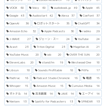
VOOX
60
Voicy
60
audiobook.jp
49
Apple
45
Google
43
Audiostart
42
Alexa
37
CoeFont
37
OpenAI
36
ロボットスタート
35
ChatGPT
34
Amazon Echo
32
Apple Podcasts
30
radiko
29
J-WAVE
27
ジェーン・スー
24
YouTube
24
Acast
23
Triton Digital
23
Magellan AI
21
YouTube Music
20
iab
20
OVER THE SUN
20
ElevenLabs
20
stand.fm
19
Westwood One
18
Libsyn
18
Sounds Profitable
18
PitPa
17
Podtrac
16
Podcast Studio Chronicle
16
電通
15
Whisper
15
Amazon Music
15
Cumulus Media
14
オトナル
14
吉本興業
14
JAVE
14
エーアイ
14
Nielsen
13
Spotify for Podcasters
13
SPINEAR
13