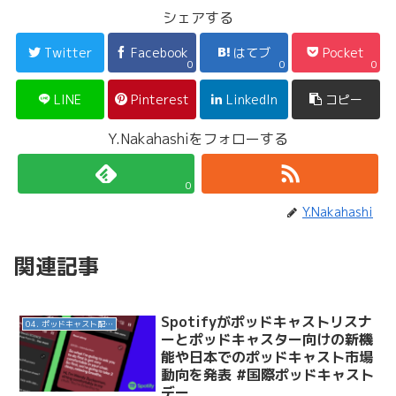
シェアする
Twitter
Facebook
はてブ
Pocket
0
0
0
LINE
Pinterest
LinkedIn
コピー
Y.Nakahashiをフォローする
0
Y.Nakahashi
関連記事
Spotifyがポッドキャストリスナ
04. ポッドキャスト配信・制作等
ーとポッドキャスター向けの新機
能や日本でのポッドキャスト市場
動向を発表 #国際ポッドキャスト
デー