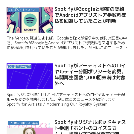
SpotifyがGoogleと秘密の契約
05. ポッドキャストアプリ
でAndroidアプリストア手数料支
払を回避していたことが判明
The Vergeの報道によれば、GoogleとEpicが係争中の裁判の証言の中
で、SpotifyがGoogleとAndroidアプリストア手数料を回避するため
に秘密取引を行っていたことが判明しました。今日はこのニュースを
紹介します。 Th...
Spotifyがアーティストへのロイ
06. 音声サービス
ヤルティー分配ポリシーを変更、
年間再生回数1,000回未満は対象
外へ
Spotifyが2023年11月21日にアーティストへのロイヤルティー分配
ルール変更を発表しました。今日はこのニュースを紹介します。
Spotify for Artists / Modernizing Our Royalty System ...
Spotifyオリジナルポッドキャス
03. ポッドキャスト番組
ト番組「ホントのコイズミさ