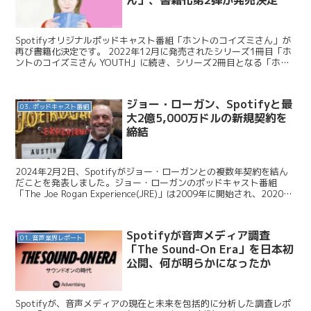
ん」、書籍化第2弾が発売決定
Spotifyオリジナルポッドキャスト番組「ホントのコイズミさん」が
再び書籍化決定です。 2022年12月に発売されたシリーズ1冊目「ホ
ントのコイズミさん YOUTH」に続き、シリーズ2冊目となる「ホン
トのコイズミさん WANDERING」...
ジョー・ローガン、Spotifyと最
03. ポッドキャスト番組
大2億5,000万ドルの新規契約を
締結
2024年2月2日、Spotifyがジョー・ローガンとの複数年契約を結ん
だことを発表しました。ジョー・ローガンのポッドキャスト番組
「The Joe Rogan Experience(JRE)」は2009年に開始され、2020年
からSpoti...
Spotifyが音声メディア調査
01. 音声業界レポート
「The Sound-On Era」を日本初
公開、何が明らかになったか
Spotifyが、音声メディアの現在と未来を包括的に分析した調査レポ