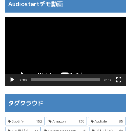
Audiostartデモ動画
動
画
プ
レ
ー
ヤ
ー
00:00
01:30
タグクラウド
Spotify
152
Amazon
139
Audible
85
TBSラジオ
77
Edison Research
76
オトバンク
61