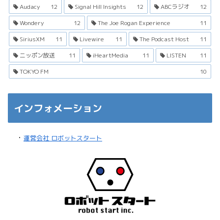
Audacy
12
Signal Hill Insights
12
ABCラジオ
12
Wondery
12
The Joe Rogan Experience
11
SiriusXM
11
Livewire
11
The Podcast Host
11
ニッポン放送
11
iHeartMedia
11
LISTEN
11
TOKYO FM
10
インフォメーション
・
運営会社 ロボットスタート