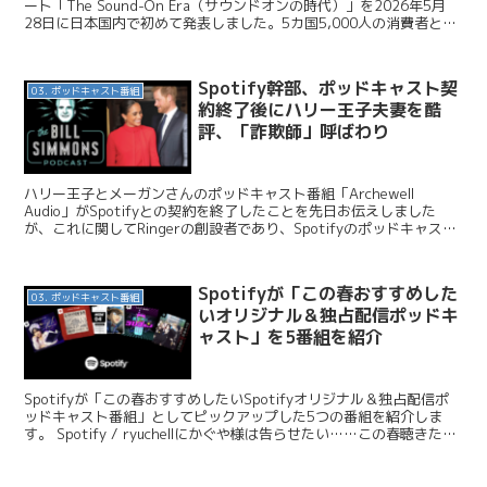
ート「The Sound-On Era（サウンドオンの時代）」を2026年5月
28日に日本国内で初めて発表しました。5カ国5,000人の消費者と12
市場の広告主105人への...
Spotify幹部、ポッドキャスト契
03. ポッドキャスト番組
約終了後にハリー王子夫妻を酷
評、「詐欺師」呼ばわり
ハリー王子とメーガンさんのポッドキャスト番組「Archewell
Audio」がSpotifyとの契約を終了したことを先日お伝えしました
が、これに関してRingerの創設者であり、Spotifyのポッドキャス
ト・イノベーションとマネタイズの...
Spotifyが「この春おすすめした
03. ポッドキャスト番組
いオリジナル＆独占配信ポッドキ
ャスト」を5番組を紹介
Spotifyが「この春おすすめしたいSpotifyオリジナル＆独占配信ポ
ッドキャスト番組」としてピックアップした5つの番組を紹介しま
す。 Spotify / ryuchellにかぐや様は告らせたい……この春聴きたい
Spotifyのポッドキ...