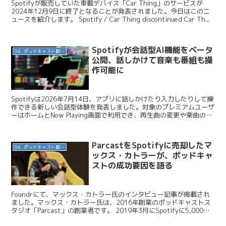
Spotifyが販売していた車載デバイス「Car Thing」のサービスが
2024年12月9日に終了となることが発表されました。今日はこのニ
ュースを紹介します。 Spotify / Car Thing discontinued Car Th...
Spotifyが会話型AI機能をベータ
04. ポッドキャスト配信・制作等
公開、話しかけて音楽も番組も操
作可能に
Spotifyは2026年7月14日、アプリに話しかけたり入力したりして操
作できる新しい会話型体験を発表しました。対象のプレミアムユーザ
ーはホームとNow Playing画面で利用でき、再生曲の変更や楽曲の背
景理解、自身の視聴履歴の探索まで...
ParcastをSpotifyに売却したマ
04. ポッドキャスト配信・制作等
ックス・カトラーが、ポッドキャ
ストの成功要因を語る
Foundrにて、マックス・カトラー氏のインタビュー記事が掲載され
ました。マックス・カトラー氏は、2016年創業のポッドキャストス
タジオ「Parcast」の創業者です。 2019年3月にSpotifyに5,000万
ユーロ（約62億円）で買収...