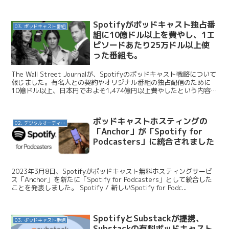
ト・オーディオブックすべての部門で、20年...
Spotifyがポッドキャスト独占番
03. ポッドキャスト番組
組に10億ドル以上を費やし、1エ
ピソードあたり25万ドル以上使
った番組も。
The Wall Street Journalが、Spotifyのポッドキャスト戦略について
報じました。有名人との契約やオリジナル番組の独占配信のために
10億ドル以上、日本円でおよそ1,474億円以上費やしたという内容で
す。今日はこのニュー...
ポッドキャストホスティングの
02. デジタルオーディオ広告（音声広告）
「Anchor」が「Spotify for
Podcasters」に統合されました
2023年3月8日、Spotifyがポッドキャスト無料ホスティングサービ
ス「Anchor」を新たに「Spotify for Podcasters」として統合した
ことを発表しました。 Spotify / 新しいSpotify for Podc...
SpotifyとSubstackが提携、
03. ポッドキャスト番組
Substackの有料ポッドキャスト