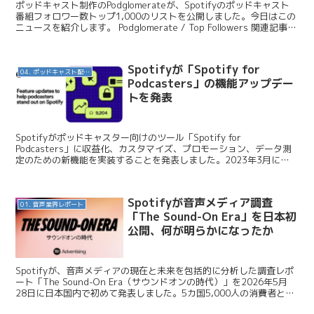
ポッドキャスト制作のPodglomerateが、Spotifyのポッドキャスト
番組フォロワー数トップ1,000のリストを公開しました。今日はこの
ニュースを紹介します。 Podglomerate / Top Followers 関連記事
Sp...
Spotifyが「Spotify for
04. ポッドキャスト配信・制作等
Podcasters」の機能アップデー
トを発表
Spotifyがポッドキャスター向けのツール「Spotify for
Podcasters」に収益化、カスタマイズ、プロモーション、データ測
定のための新機能を実装することを発表しました。2023年3月に開
催されたStream Onイベントで...
Spotifyが音声メディア調査
01. 音声業界レポート
「The Sound-On Era」を日本初
公開、何が明らかになったか
Spotifyが、音声メディアの現在と未来を包括的に分析した調査レポ
ート「The Sound-On Era（サウンドオンの時代）」を2026年5月
28日に日本国内で初めて発表しました。5カ国5,000人の消費者と12
市場の広告主105人への...