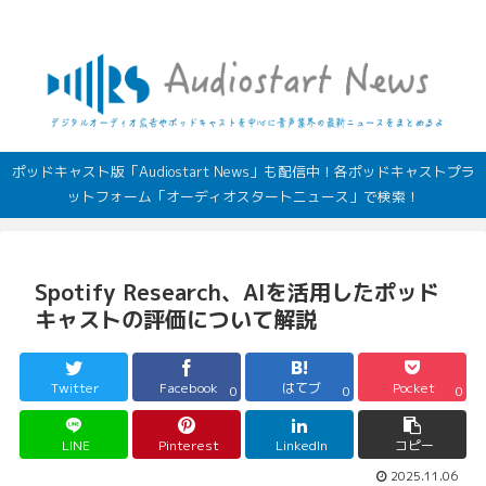
デジタルオーディオ広告（音声広告）やポッドキャストの最新情報
ポッドキャスト版「Audiostart News」も配信中！各ポッドキャストプラ
ットフォーム「オーディオスタートニュース」で検索！
Spotify Research、AIを活用したポッド
キャストの評価について解説
Twitter
Facebook
はてブ
Pocket
0
0
0
LINE
Pinterest
LinkedIn
コピー
2025.11.06