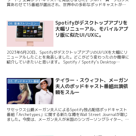
賞あわせて15番組が選出され、世界中の多彩なポッドキャストが高
い再生数を達成したとして表彰されています。ポ...
Spotifyがデスクトップアプリを
08. 音楽ストリーミングサービス
大幅リニューアル、モバイルアプ
リ版に似たUI/UXに。
2023年6月20日、SpotifyがデスクトップアプリのUI/UXを大幅にリ
ニューアルしたことを発表しました。どこがどう変わったのか簡単に
紹介していきたいと思います。 Spotify / Spotify’s Desktop
Experie...
テイラー・スウィフト、メーガン
03. ポッドキャスト番組
夫人のポッドキャスト番組出演依
頼をスルー
サセックス公爵メーガン夫人によるSpotify独占配信ポッドキャスト
番組「Archetypes」に関する新たな噂をWall Street Journalが報じ
ました。今度は、メーガン夫人が米国のシンガーソングライター、テ
イラー・スウィフトさ...