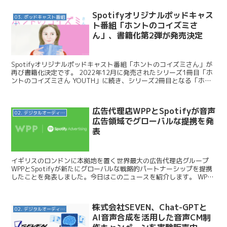
Spotifyオリジナルポッドキャス
03. ポッドキャスト番組
ト番組「ホントのコイズミさ
ん」、書籍化第2弾が発売決定
Spotifyオリジナルポッドキャスト番組「ホントのコイズミさん」が
再び書籍化決定です。 2022年12月に発売されたシリーズ1冊目「ホ
ントのコイズミさん YOUTH」に続き、シリーズ2冊目となる「ホン
トのコイズミさん WANDERING」...
広告代理店WPPとSpotifyが音声
02. デジタルオーディオ広告（音声広告）
広告領域でグローバルな提携を発
表
イギリスのロンドンに本拠地を置く世界最大の広告代理店グループ
WPPとSpotifyが新たにグローバルな戦略的パートナーシップを提携
したことを発表しました。今日はこのニュースを紹介します。 WPP
/ WPP & Spotify announ...
株式会社SEVEN、Chat-GPTと
02. デジタルオーディオ広告（音声広告）
AI音声合成を活用した音声CM制