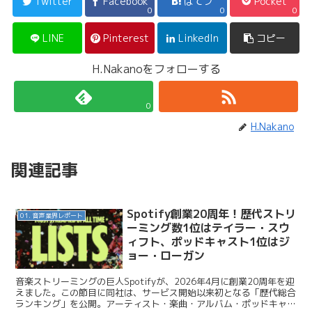
Twitter
Facebook
はてブ
Pocket
0
0
0
LINE
Pinterest
LinkedIn
コピー
H.Nakanoをフォローする
0
H.Nakano
関連記事
Spotify創業20周年！歴代ストリ
01. 音声業界レポート
ーミング数1位はテイラー・スウ
ィフト、ポッドキャスト1位はジ
ョー・ローガン
音楽ストリーミングの巨人Spotifyが、2026年4月に創業20周年を迎
えました。この節目に同社は、サービス開始以来初となる「歴代総合
ランキング」を公開。アーティスト・楽曲・アルバム・ポッドキャス