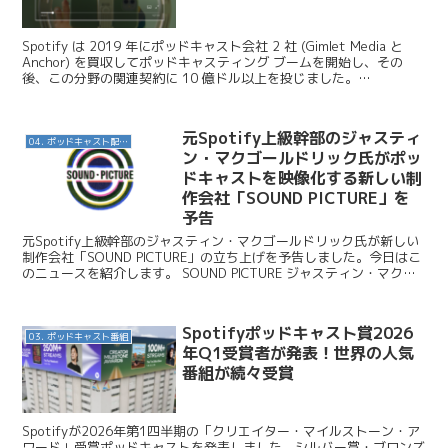
Spotify は 2019 年にポッドキャスト会社 2 社 (Gimlet Media と
Anchor) を買収してポッドキャスティング ブームを開始し、その
後、この分野の関連契約に 10 億ドル以上を投じました。
Bloomberg ...
元Spotify上級幹部のジャスティ
04. ポッドキャスト配信・制作等
ン・マクゴールドリック氏がポッ
ドキャストを映像化する新しい制
作会社「SOUND PICTURE」を
予告
元Spotify上級幹部のジャスティン・マクゴールドリック氏が新しい
制作会社「SOUND PICTURE」の立ち上げを予告しました。今日はこ
のニュースを紹介します。 SOUND PICTURE ジャスティン・マクゴ
ールドリック氏はイルミネー...
Spotifyポッドキャスト賞2026
03. ポッドキャスト番組
年Q1受賞者が発表！世界の人気
番組が続々受賞
Spotifyが2026年第1四半期の「クリエイター・マイルストーン・ア
ワード」受賞ポッドキャストを発表しました。シルバー賞・ブロンズ