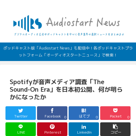
デジタルオーディオ広告（音声広告）やポッドキャストの最新情報
ポッドキャスト版「Audiostart News」も配信中！各ポッドキャストプラ
ットフォーム「オーディオスタートニュース」で検索！
Spotifyが音声メディア調査「The
Sound-On Era」を日本初公開、何が明ら
かになったか
Twitter
Facebook
はてブ
Pocket
0
0
0
LINE
Pinterest
LinkedIn
コピー