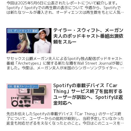
今回は2025年5月6日に公表されたレポートについて紹介します。
Spotify / Spotifyでの再生数の表示について 今週から、Spotifyで
は新たなツールが導入され、オーディエンスは再生数をもとに人気の
コンテンツをチェックできる...
テイラー・スウィフト、メーガン
03. ポッドキャスト番組
夫人のポッドキャスト番組出演依
頼をスルー
サセックス公爵メーガン夫人によるSpotify独占配信ポッドキャスト
番組「Archetypes」に関する新たな噂をWall Street Journalが報じ
ました。今度は、メーガン夫人が米国のシンガーソングライター、テ
イラー・スウィフトさ...
Spotifyの車載デバイス「Car
08. 音楽ストリーミングサービス
Thing」サービス終了を批判する
ユーザーが訴訟へ、Spotifyは返
金対応へ
先日お伝えしたSpotifyの車載デバイス「Car Thing」のサービス終
了について、ユーザーからの批判が殺到し、当初予定していなかった
返金も対応せざるをえなくなったとのこと。今日はこのニュースを紹
介します。 Spotify / Car ...