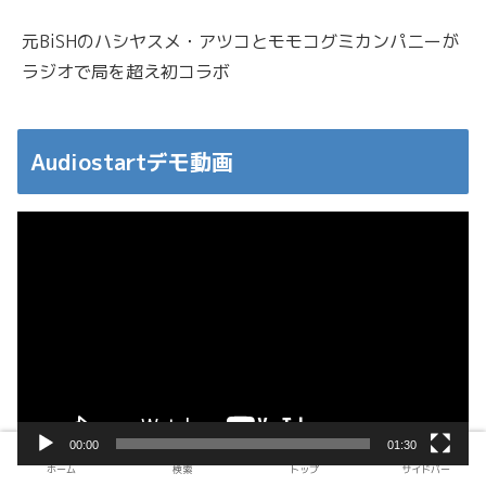
元BiSHのハシヤスメ・アツコとモモコグミカンパニーが
ラジオで局を超え初コラボ
Audiostartデモ動画
動
画
プ
レ
ー
ヤ
ー
00:00
01:30
ホーム
検索
トップ
サイドバー