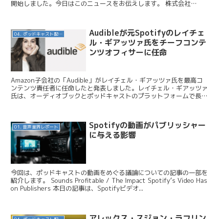
開始しました。今日はこのニュースをお伝えします。 株式会社
SEVEN / 【実験販売】AIの共演！ソラとTTS...
Audibleが元Spotifyのレイチェ
04. ポッドキャスト配信・制作等
ル・ギアッツァ氏をチーフコンテ
ンツオフィサーに任命
Amazon子会社の「Audible」がレイチェル・ギアッツァ氏を最高コ
ンテンツ責任者に任命したと発表しました。レイチェル・ギアッツァ
氏は、オーディオブックとポッドキャストのプラットフォームで長年
の経験を持つ人物です。今回はこのニュースを紹...
Spotifyの動画がパブリッシャー
01. 音声業界レポート
に与える影響
今回は、ポッドキャストの動画をめぐる議論についての記事の一部を
紹介します。 Sounds Profitable / The Impact Spotify’s Video Has
on Publishers 本日の記事は、Spotifyビデオ...
アレックス・スジョン・ラフリン