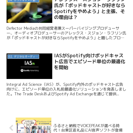
04. ポッドキャスト配信・制作等
氏が「ポッドキャストが好きなら
Spotifyをやめよう」と主張、そ
の理由は？
Defector Mediaの共同経営者兼スーパーバイジングプロデューサ
ー、オーディオプロデューサーのアレックス・スジョン・ラフリン氏
が「ポッドキャストが好きならSpotifyをやめよう」と題したブログ
記事を投稿しました。今日はこの記事をみ...
IASがSpotify向けポッドキャス
02. デジタルオーディオ広告（音声広告）
ト広告でエピソード単位の最適化
を開始
Integral Ad Science（IAS）が、Spotify内外のポッドキャスト広告
向けに、エピソード単位の入札前最適化ソリューションを発表しまし
た。The Trade DeskおよびSpotify Ad Exchangeを通じて提供...
ふるさと納税でVOICEPEAKが選べる時
代！台東区返礼品にAI音声ソフトが登場