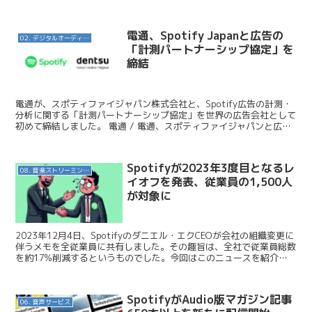
す。今日はこのニュー...
電通、Spotify Japanと広告の
02. デジタルオーディオ広告（音声広告）
「計測パートナーシップ協定」を
締結
電通が、スポティファイジャパン株式会社と、Spotify広告の計測・
分析に関する「計測パートナーシップ協定」を世界の広告会社として
初めて締結しました。 電通 / 電通、スポティファイジャパンと広告
の「計測パートナーシップ協定」を締結 このパ...
Spotifyが2023年3度目となるレ
08. 音楽ストリーミングサービス
イオフを発表、従業員の1,500人
が対象に
2023年12月4日、Spotifyのダニエル・エクCEOが会社の組織変更に
伴うメモを全従業員に共有しました。その趣旨は、全社で従業員総数
を約17%削減するというものでした。今回はこのニュースを紹介し
ます。 Spotify / An Upd...
SpotifyがAudio版マガジン記事
06. 音声サービス