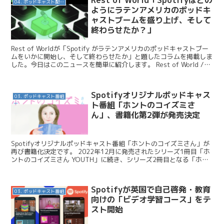
Rest of World「Spotifyはどの
04. ポッドキャスト配信・制作等
ようにラテンアメリカのポッドキ
ャストブームを盛り上げ、そして
終わらせたか？」
Rest of Worldが「Spotify がラテンアメリカのポッドキャストブー
ムをいかに開始し、そして終わらせたか」と題したコラムを掲載しま
した。今日はこのニュースを簡単に紹介します。 Rest of World /
Spotify c...
Spotifyオリジナルポッドキャス
03. ポッドキャスト番組
ト番組「ホントのコイズミさ
ん」、書籍化第2弾が発売決定
Spotifyオリジナルポッドキャスト番組「ホントのコイズミさん」が
再び書籍化決定です。 2022年12月に発売されたシリーズ1冊目「ホ
ントのコイズミさん YOUTH」に続き、シリーズ2冊目となる「ホン
トのコイズミさん WANDERING」...
Spotifyが英国で自己啓発・教育
03. ポッドキャスト番組
向けの「ビデオ学習コース」をテ
スト開始