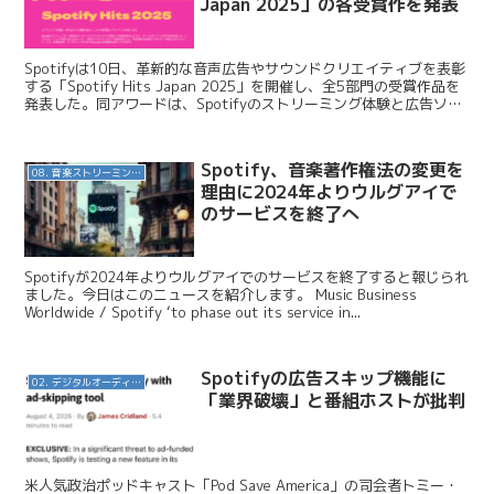
Japan 2025」の各受賞作を発表
Spotifyは10日、革新的な音声広告やサウンドクリエイティブを表彰
する「Spotify Hits Japan 2025」を開催し、全5部門の受賞作品を
発表した。同アワードは、Spotifyのストリーミング体験と広告ソリ
ューションを生かし...
Spotify、音楽著作権法の変更を
08. 音楽ストリーミングサービス
理由に2024年よりウルグアイで
のサービスを終了へ
Spotifyが2024年よりウルグアイでのサービスを終了すると報じられ
ました。今日はこのニュースを紹介します。 Music Business
Worldwide / Spotify ‘to phase out its service in...
Spotifyの広告スキップ機能に
02. デジタルオーディオ広告（音声広告）
「業界破壊」と番組ホストが批判
米人気政治ポッドキャスト「Pod Save America」の司会者トミー・