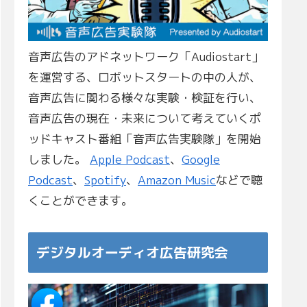
音声広告のアドネットワーク「Audiostart」
を運営する、ロボットスタートの中の人が、
音声広告に関わる様々な実験・検証を行い、
音声広告の現在・未来について考えていくポ
ッドキャスト番組「音声広告実験隊」を開始
しました。
Apple Podcast
、
Google
Podcast
、
Spotify
、
Amazon Music
などで聴
くことができます。
デジタルオーディオ広告研究会