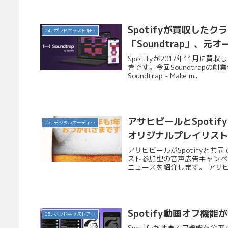
Spotifyが買収した
04. ポッドキャスト配信・制作等
「Soundtrap」、元
Spotifyが2017年11月に
きです。今回Soundtrapの
Soundtrap - Make m...
アサヒビールとSpot
02. デジタルオーディオ広告（音声広告）
オリジナルプレイリス
アサヒビールがSpotifyと
スト参加型の音声広告キャンペ
ニュースを紹介します。 アサヒビ
Spotify動画オフ
05. ポッドキャストアプリ
Spotifyが動画オフ機能を