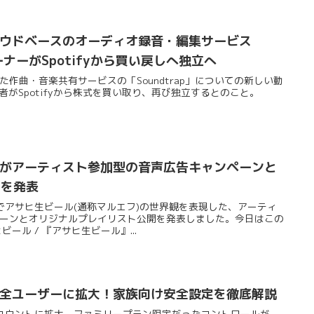
クラウドベースのオーディオ録音・編集サービス
オーナーがSpotifyから買い戻しへ独立へ
買収した作曲・音楽共有サービスの「Soundtrap」についての新しい動
創業者がSpotifyから株式を買い取り、再び独立するとのこと。
ifyがアーティスト参加型の音声広告キャンペーンと
トを発表
共同でアサヒ生ビール(通称マルエフ)の世界観を表現した、アーティ
ーンとオリジナルプレイリスト公開を発表しました。今日はこの
ール / 『アサヒ生ビール』...
機能が全ユーザーに拡大！家族向け安全設定を徹底解説
全アカウントに拡大。ファミリープラン限定だったコントロールが