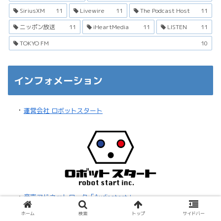
SiriusXM
11
Livewire
11
The Podcast Host
11
ニッポン放送
11
iHeartMedia
11
LISTEN
11
TOKYO FM
10
インフォメーション
・
運営会社 ロボットスタート
・
音声アドネットワーク「Audiostart」
ホーム
検索
トップ
サイドバー