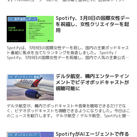
を1タップで飛ばせる仕組みで...
Spotify、3月8日の国際女性デー
01. 音声業界レポート
を祝福し、女性クリエイターを起
用
Spotifyは、3月8日の国際女性デーを祝し、国内の主要ポッドキャス
ト番組に焦点を当てたランキングを発表しました。 Spotify /
Spotify、3月8日の国際女性デーを祝福し、国内で人気の主要公式プ
レイリストのカバーに27組の女性...
デルタ航空、機内エンターテイン
03. ポッドキャスト番組
メントでビデオポッドキャストが
視聴可能に
デルタ航空が、機内でポッドキャストや音楽を聴取できるだけでな
く、ビデオポッドキャストも視聴できるようになりました。今日はこ
のニュースを紹介します。 デルタ航空 / デルタ航空、Spotifyと提携
し、機内エンターテインメントで音楽を提供 2...
SpotifyがAIエージェントで作る
05. ポッドキャストアプリ