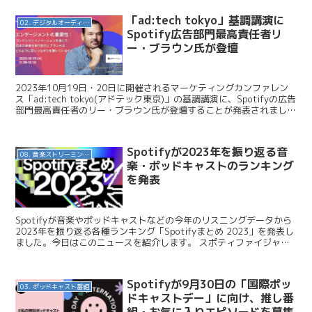
「ad:tech tokyo」基調講演に
02. デジタルオーディオ広告（音声広告）
Spotify広告部門最高責任者リ
ー・ブラウン氏が登壇
2023年10月19日・20日に開催されるマーケティングカンファレン
ス「ad:tech tokyo(アドテック東京)」の基調講演に、Spotifyの広告
部門最高責任者のリー・ブラウン氏が登壇することが発表されまし
た。今日はこのニュースを紹介...
Spotifyが2023年を振り返る音
08. 音楽ストリーミングサービス
楽・ポッドキャストのランキング
を発表
Spotifyが音楽やポッドキャストなどの今年のリスニングデータから
2023年を振り返る各種ランキング「Spotifyまとめ 2023」を発表し
ました。今日はこのニュースを紹介します。 スポティファイジャパ
ン / Spotifyが2023年...
Spotifyが9月30日の「国際ポッ
03. ポッドキャスト番組
ドキャストデー」に向け、推し番
組・お気に入りエピソードを募集