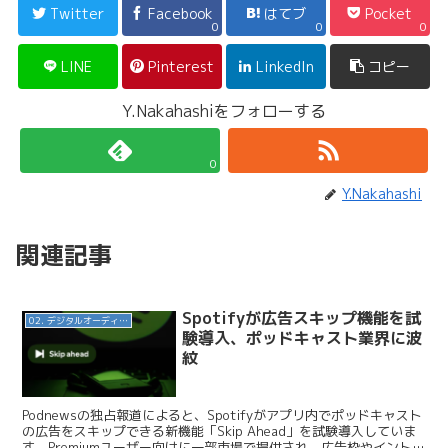
Twitter
Facebook
はてブ
Pocket
0
0
0
LINE
Pinterest
LinkedIn
コピー
Y.Nakahashiをフォローする
0
Y.Nakahashi
関連記事
Spotifyが広告スキップ機能を試
02. デジタルオーディオ広告（音声広告）
験導入、ポッドキャスト業界に波
紋
Podnewsの独占報道によると、Spotifyがアプリ内でポッドキャスト
の広告をスキップできる新機能「Skip Ahead」を試験導入していま
す。Premiumユーザー向けに一部市場で提供され、広告枠やイントロ