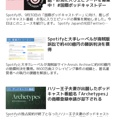
中！ #国際ポッドキャストデー
Spotifyが、9月30日の「国際ポッドキャストデー」に向け、推しポ
ッドキャスト番組・お気に入りエピソードの募集を開始しました。今
日はこのニュースを紹介します。 Spotify JapanのX(旧Twitter)の
ポストに返信・ハッシュタ...
Spotifyと大手レーベルが海賊版
08. 音楽ストリーミングサービス
訴訟で約480億円の勝訴判決を獲
得
Spotifyと大手3レーベルが海賊版サイトAnna's Archiveに約480億円
の賠償判決を獲得。8600万曲スクレイピング事件の経緯と、匿名運
営者への執行の課題を解説します。
ハリー王子夫妻が出願したポッド
03. ポッドキャスト番組
キャスト番組名「Archetypes」
の商標登録申請が却下される
Spotifyの独占契約が終了となったハリー王子夫妻のポッドキャスト