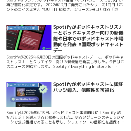
Spotifyオリジナルポッドキャスト番組「ホントのコイズミさん」が
再び書籍化決定です。 2022年12月に発売されたシリーズ1冊目「ホ
ントのコイズミさん YOUTH」に続き、シリーズ2冊目となる「ホン
トのコイズミさん WANDERING」...
Spotifyがポッドキャストリスナ
04. ポッドキャスト配信・制作等
ーとポッドキャスター向けの新機
能や日本でのポッドキャスト市場
動向を発表 #国際ポッドキャスト
デー
Spotifyが2023年9月30日の国際ポッドキャストデーに、ポッドキャ
ストリスナーとクリエイター向けの新機能を発表しました。今日はこ
のニュースを紹介します。 Spotify / Everything In Store for
Podca...
Spotifyがポッドキャストに認証
04. ポッドキャスト配信・制作等
バッジ導入、信頼性を可視化
Spotifyは2026年6月9日、ポッドキャスト番組向けに「Spotify 認
証バッジ」を導入すると発表しました。明るいグリーンのチェックマ
ークで公式番組であることを示し、クリエイターの信頼性を担保する
とともに、リスナーが誰の声を聴いてい...