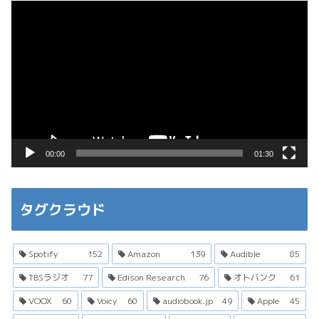
動
画
プ
レ
ー
ヤ
ー
00:00
01:30
タグクラウド
Spotify
152
Amazon
139
Audible
85
TBSラジオ
77
Edison Research
76
オトバンク
61
VOOX
60
Voicy
60
audiobook.jp
49
Apple
45