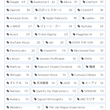
Google
43
Audiostart
42
Alexa
37
CoeFont
37
OpenAI
36
ロボットスタート
35
ChatGPT
34
Amazon Echo
32
Apple Podcasts
30
radiko
29
J-WAVE
27
ジェーン・スー
24
YouTube
24
Acast
23
Triton Digital
23
Magellan AI
21
YouTube Music
20
iab
20
OVER THE SUN
20
ElevenLabs
20
stand.fm
19
Westwood One
18
Libsyn
18
Sounds Profitable
18
PitPa
17
Podtrac
16
Podcast Studio Chronicle
16
電通
15
Whisper
15
Amazon Music
15
Cumulus Media
14
オトナル
14
吉本興業
14
JAVE
14
エーアイ
14
Nielsen
13
Spotify for Podcasters
13
SPINEAR
13
Audacy
12
Signal Hill Insights
12
ABCラジオ
12
Wondery
12
The Joe Rogan Experience
11