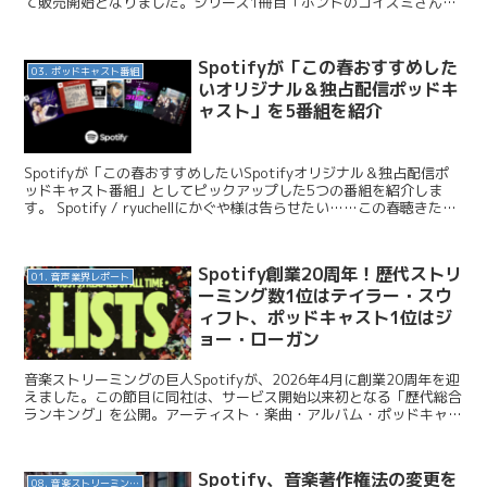
て販売開始となりました。シリーズ1冊目「ホントのコイズミさん
YOUTH」、シリーズ2冊目「ホントのコイズ...
Spotifyが「この春おすすめした
03. ポッドキャスト番組
いオリジナル＆独占配信ポッドキ
ャスト」を5番組を紹介
Spotifyが「この春おすすめしたいSpotifyオリジナル＆独占配信ポ
ッドキャスト番組」としてピックアップした5つの番組を紹介しま
す。 Spotify / ryuchellにかぐや様は告らせたい……この春聴きたい
Spotifyのポッドキ...
Spotify創業20周年！歴代ストリ
01. 音声業界レポート
ーミング数1位はテイラー・スウ
ィフト、ポッドキャスト1位はジ
ョー・ローガン
音楽ストリーミングの巨人Spotifyが、2026年4月に創業20周年を迎
えました。この節目に同社は、サービス開始以来初となる「歴代総合
ランキング」を公開。アーティスト・楽曲・アルバム・ポッドキャス
ト・オーディオブックすべての部門で、20年...
Spotify、音楽著作権法の変更を
08. 音楽ストリーミングサービス