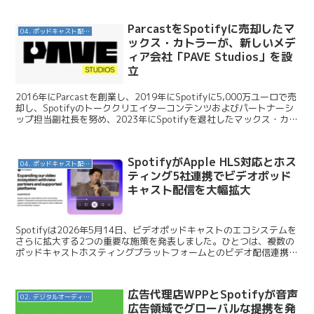
ParcastをSpotifyに売却したマ
04. ポッドキャスト配信・制作等
ックス・カトラーが、新しいメデ
ィア会社「PAVE Studios」を設
立
2016年にParcastを創業し、2019年にSpotifyに5,000万ユーロで売
却し、Spotifyのトーククリエイターコンテンツおよびパートナーシ
ップ担当副社長を努め、2023年にSpotifyを退社したマックス・カト
ラー氏が新たな...
SpotifyがApple HLS対応とホス
04. ポッドキャスト配信・制作等
ティング5社連携でビデオポッド
キャスト配信を大幅拡大
Spotifyは2026年5月14日、ビデオポッドキャストのエコシステムを
さらに拡大する2つの重要な施策を発表しました。ひとつは、複数の
ポッドキャストホスティングプラットフォームとのビデオ配信連携の
正式稼働。もうひとつは、Apple Pod...
広告代理店WPPとSpotifyが音声
02. デジタルオーディオ広告（音声広告）
広告領域でグローバルな提携を発