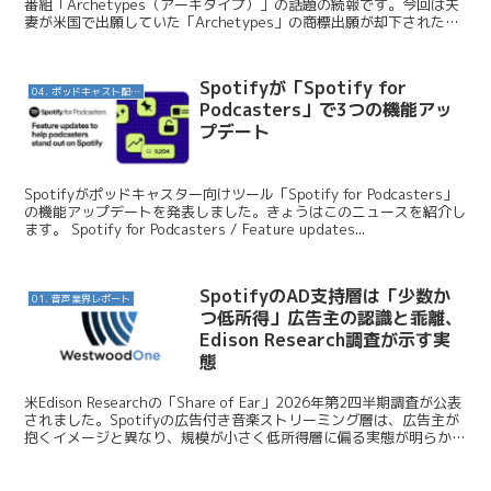
番組「Archetypes（アーキタイプ）」の話題の続報です。今回は夫
妻が米国で出願していた「Archetypes」の商標出願が却下されたと
いうニュースをお伝えします。 N...
Spotifyが「Spotify for
04. ポッドキャスト配信・制作等
Podcasters」で3つの機能アッ
プデート
Spotifyがポッドキャスター向けツール「Spotify for Podcasters」
の機能アップデートを発表しました。きょうはこのニュースを紹介し
ます。 Spotify for Podcasters / Feature updates...
SpotifyのAD支持層は「少数か
01. 音声業界レポート
つ低所得」広告主の認識と乖離、
Edison Research調査が示す実
態
米Edison Researchの「Share of Ear」2026年第2四半期調査が公表
されました。Spotifyの広告付き音楽ストリーミング層は、広告主が
抱くイメージと異なり、規模が小さく低所得層に偏る実態が明らかに
なったとWestw...