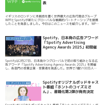
表
イギリスのロンドンに本拠地を置く世界最大の広告代理店グループ
WPPとSpotifyが新たにグローバルな戦略的パートナーシップを提携
したことを発表しました。今日はこのニュースを紹介します。 WPP
/ WPP & Spotify announ...
Spotify、日本発の広告アワード
02. デジタルオーディオ広告（音声広告）
「Spotify Advertising
Agency Awards 2025」初開催
Spotifyは2月27日、日本発かつグローバルで初の取り組みとなる広
告アワード「Spotify Advertising Agency Awards 2025」を開催
し、各部門の受賞企業・受賞者を発表した。世界で7億5100万人以
上が利用す...
Spotifyオリジナルポッドキャス
03. ポッドキャスト番組
ト番組「ホントのコイズミさ
ん」、書籍化第2弾が発売決定