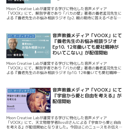
Moon Creative Labが運営する学びに特化した音声メディア
「VOOX」にて、解剖学者であり「バカの壁」著者の養老孟司先生に
よる『養老先生のお悩み相談ラジオ Ep2. 親の期待に答えるべきなの
か』が配信開始となりました。今日はこの...
音声教養メディア「VOOX」にて
07. オーディオブック
『養老先生のお悩み相談ラジオ
Ep10. 12年働いても愛社精神が
わいてこない』が配信開始
Moon Creative Labが運営する学びに特化した音声メディア
「VOOX」にて、解剖学者であり「バカの壁」著者の養老孟司先生に
よる『養老先生のお悩み相談ラジオ Ep10. 12年働いても愛社精神が
わいてこない』が配信開始となりました...
音声教養メディア「VOOX」にて
07. オーディオブック
『宇宙から愛と自由を考える』が
配信開始
Moon Creative Labが運営する学びに特化した音声メディア
「VOOX」にて、天文物理学者BossBさんによる『宇宙から愛と自由
を考える』が配信開始となりました。今回はこのニュースをお伝えし