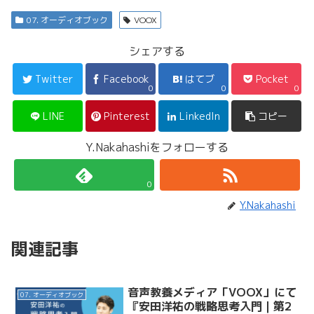
07. オーディオブック
VOOX
シェアする
Twitter
Facebook
はてブ
Pocket
0
0
0
LINE
Pinterest
LinkedIn
コピー
Y.Nakahashiをフォローする
0
Y.Nakahashi
関連記事
音声教養メディア「VOOX」にて
07. オーディオブック
『安田洋祐の戦略思考入門｜第2