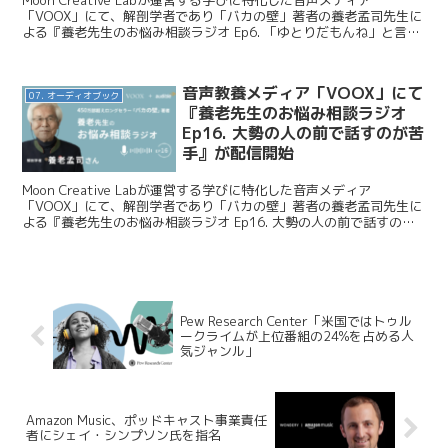
Moon Creative Labが運営する学びに特化した音声メディア
「VOOX」にて、解剖学者であり「バカの壁」著者の養老孟司先生に
よる『養老先生のお悩み相談ラジオ Ep6. 「ゆとりだもんね」と言わ
れて、腹が立つ』が配信開始となりました...
音声教養メディア「VOOX」にて
07. オーディオブック
『養老先生のお悩み相談ラジオ
Ep16. 大勢の人の前で話すのが苦
手』が配信開始
Moon Creative Labが運営する学びに特化した音声メディア
「VOOX」にて、解剖学者であり「バカの壁」著者の養老孟司先生に
よる『養老先生のお悩み相談ラジオ Ep16. 大勢の人の前で話すのが
苦手』が配信開始となりました。今日はこ...
Pew Research Center「米国ではトゥル
ークライムが上位番組の24%を占める人
気ジャンル」
Amazon Music、ポッドキャスト事業責任
者にシェイ・シンプソン氏を指名