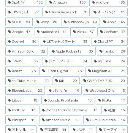
Spotify
152
Amazon
139
Audible
85
TBSラジオ
77
Edison Research
76
オトバンク
61
VOOX
60
Voicy
60
audiobook.jp
49
Apple
45
Google
43
Audiostart
42
Alexa
37
CoeFont
37
OpenAI
36
ロボットスタート
35
ChatGPT
34
Amazon Echo
32
Apple Podcasts
30
radiko
29
J-WAVE
27
ジェーン・スー
24
YouTube
24
Acast
23
Triton Digital
23
Magellan AI
21
YouTube Music
20
iab
20
OVER THE SUN
20
ElevenLabs
20
stand.fm
19
Westwood One
18
Libsyn
18
Sounds Profitable
18
PitPa
17
Podtrac
16
Podcast Studio Chronicle
16
電通
15
Whisper
15
Amazon Music
15
Cumulus Media
14
オトナル
14
吉本興業
14
JAVE
14
エーアイ
14