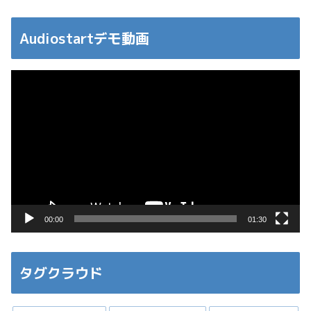
Audiostartデモ動画
動
画
プ
レ
ー
ヤ
ー
00:00
01:30
タグクラウド