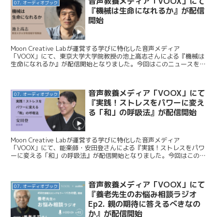
音声教養メディア「VOOX」にて
07. オーディオブック
『機械は生命になれるか』が配信
開始
Moon Creative Labが運営する学びに特化した音声メディア
「VOOX」にて、東京大学大学院教授の池上高志さんによる『機械は
生命になれるか』が配信開始となりました。今回はこのニュースをお
伝えします。 Moon Creative L...
音声教養メディア「VOOX」にて
07. オーディオブック
『実践！ストレスをパワーに変え
る「和」の呼吸法』が配信開始
Moon Creative Labが運営する学びに特化した音声メディア
「VOOX」にて、能楽師・安田登さんによる『実践！ストレスをパワ
ーに変える「和」の呼吸法』が配信開始となりました。今回はこのニ
ュースをお伝えします。 Moon Creat...
音声教養メディア「VOOX」にて
07. オーディオブック
『養老先生のお悩み相談ラジオ
Ep2. 親の期待に答えるべきなの
か』が配信開始