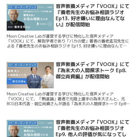
音声教養メディア「VOOX」にて
07. オーディオブック
『養老先生のお悩み相談ラジオ
Ep13. 好き嫌いに理由なんてな
い』が配信開始
Moon Creative Labが運営する学びに特化した音声メディア
「VOOX」にて、解剖学者であり「バカの壁」著者の養老孟司先生に
よる『養老先生のお悩み相談ラジオ Ep13. 好き嫌いに理由なんてな
い』が配信開始となりました。今日はこの...
音声教養メディア「VOOX」にて
07. オーディオブック
『為末大の人間探求トーク Ep8.
御立尚資編』が配信開始
Moon Creative Labが運営する学びに特化した音声メディア
「VOOX」にて、「熟達論」著者で元陸上選手の為末大さんと、元
BCG日本代表・御立尚資さんが語る「為末大の人間探求トーク Ep8.
御立尚資編」が配信開始となりました。今...
音声教養メディア「VOOX」にて
07. オーディオブック
『養老先生のお悩み相談ラジオ
Ep9. 他人の評価が気になってし