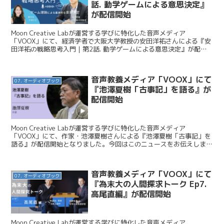
話. 動学ゲームによる意思決定』
が配信開始
Moon Creative Labが運営する学びに特化した音声メディア
「VOOX」にて、経済学者で大阪大学教授の安田洋祐さんによる『安
田洋祐の戦略思考入門｜第2話. 動学ゲームによる意思決定』が配信
開始となりました。今回はこのニュースをお伝...
音声教養メディア「VOOX」にて
07. オーディオブック
『池澤夏樹「古事記」を語る』が
配信開始
Moon Creative Labが運営する学びに特化した音声メディア
「VOOX」にて、作家・池澤夏樹さんによる『池澤夏樹「古事記」を
語る』が配信開始となりました。今回はこのニュースをお伝えしま
す。 Moon Creative Lab / ...
音声教養メディア「VOOX」にて
07. オーディオブック
『為末大の人間探求トーク Ep7.
高尾直編』が配信開始
Moon Creative Labが運営する学びに特化した音声メディア