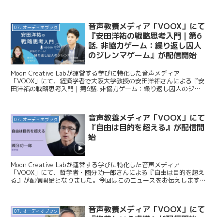
ます。 Moon Creative La...
音声教養メディア「VOOX」にて
07. オーディオブック
『安田洋祐の戦略思考入門｜第6
話. 非協力ゲーム：繰り返し囚人
のジレンマゲーム』が配信開始
Moon Creative Labが運営する学びに特化した音声メディア
「VOOX」にて、経済学者で大阪大学教授の安田洋祐さんによる『安
田洋祐の戦略思考入門｜第6話. 非協力ゲーム：繰り返し囚人のジレ
ンマゲーム』が配信開始となりました。今回は...
音声教養メディア「VOOX」にて
07. オーディオブック
『自由は目的を超える』が配信開
始
Moon Creative Labが運営する学びに特化した音声メディア
「VOOX」にて、哲学者・國分功一郎さんによる『自由は目的を超え
る』が配信開始となりました。今回はこのニュースをお伝えします。
Moon Creative Lab / 暇...
音声教養メディア「VOOX」にて
07. オーディオブック