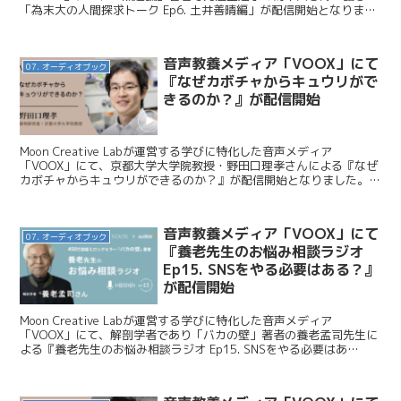
「為末大の人間探求トーク Ep6. 土井善晴編」が配信開始となりまし
た。今回はこのニュースをお伝えします。 ...
音声教養メディア「VOOX」にて
07. オーディオブック
『なぜカボチャからキュウリがで
きるのか？』が配信開始
Moon Creative Labが運営する学びに特化した音声メディア
「VOOX」にて、京都大学大学院教授・野田口理孝さんによる『なぜ
カボチャからキュウリができるのか？』が配信開始となりました。今
回はこのニュースをお伝えします。 Moon ...
音声教養メディア「VOOX」にて
07. オーディオブック
『養老先生のお悩み相談ラジオ
Ep15. SNSをやる必要はある？』
が配信開始
Moon Creative Labが運営する学びに特化した音声メディア
「VOOX」にて、解剖学者であり「バカの壁」著者の養老孟司先生に
よる『養老先生のお悩み相談ラジオ Ep15. SNSをやる必要はあ
る？』が配信開始となりました。今日はこの...