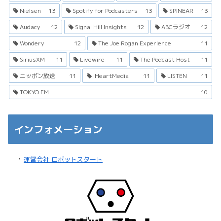
Nielsen
13
Spotify for Podcasters
13
SPINEAR
13
Audacy
12
Signal Hill Insights
12
ABCラジオ
12
Wondery
12
The Joe Rogan Experience
11
SiriusXM
11
Livewire
11
The Podcast Host
11
ニッポン放送
11
iHeartMedia
11
LISTEN
11
TOKYO FM
10
インフォメーション
・
運営会社 ロボットスタート