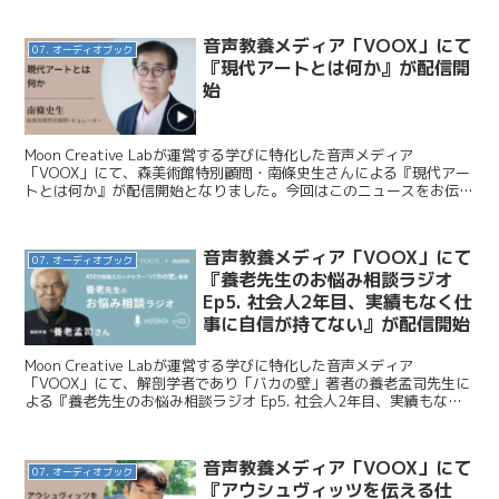
音声教養メディア「VOOX」にて
07. オーディオブック
『現代アートとは何か』が配信開
始
Moon Creative Labが運営する学びに特化した音声メディア
「VOOX」にて、森美術館特別顧問・南條史生さんによる『現代アー
トとは何か』が配信開始となりました。今回はこのニュースをお伝え
します。 Moon Creative Lab...
音声教養メディア「VOOX」にて
07. オーディオブック
『養老先生のお悩み相談ラジオ
Ep5. 社会人2年目、実績もなく仕
事に自信が持てない』が配信開始
Moon Creative Labが運営する学びに特化した音声メディア
「VOOX」にて、解剖学者であり「バカの壁」著者の養老孟司先生に
よる『養老先生のお悩み相談ラジオ Ep5. 社会人2年目、実績もなく
仕事に自信が持てない』が配信開始となり...
音声教養メディア「VOOX」にて
07. オーディオブック
『アウシュヴィッツを伝える仕