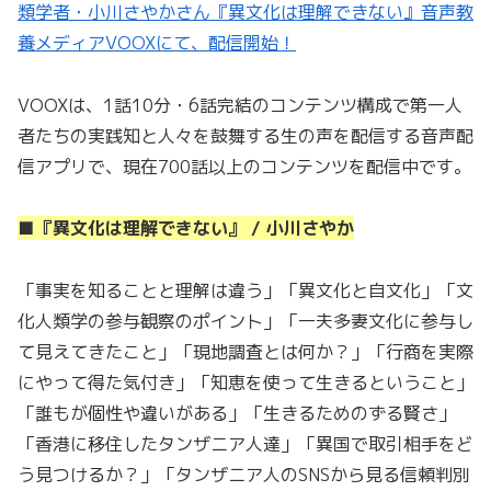
類学者・小川さやかさん『異文化は理解できない』音声教
養メディアVOOXにて、配信開始！
VOOXは、1話10分・6話完結のコンテンツ構成で第一人
者たちの実践知と人々を鼓舞する生の声を配信する音声配
信アプリで、現在700話以上のコンテンツを配信中です。
■『異文化は理解できない』 / 小川さやか
「事実を知ることと理解は違う」「異文化と自文化」「文
化人類学の参与観察のポイント」「一夫多妻文化に参与し
て見えてきたこと」「現地調査とは何か？」「行商を実際
にやって得た気付き」「知恵を使って生きるということ」
「誰もが個性や違いがある」「生きるためのずる賢さ」
「香港に移住したタンザニア人達」「異国で取引相手をど
う見つけるか？」「タンザニア人のSNSから見る信頼判別