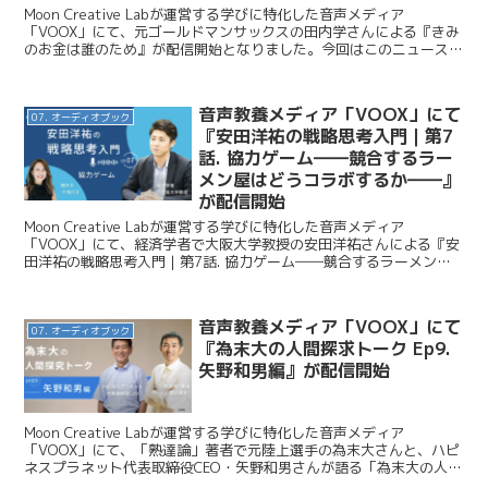
Moon Creative Labが運営する学びに特化した音声メディア
「VOOX」にて、元ゴールドマンサックスの田内学さんによる『きみ
のお金は誰のため』が配信開始となりました。今回はこのニュースを
お伝えします。 Moon Creative ...
音声教養メディア「VOOX」にて
07. オーディオブック
『安田洋祐の戦略思考入門｜第7
話. 協力ゲーム――競合するラー
メン屋はどうコラボするか――』
が配信開始
Moon Creative Labが運営する学びに特化した音声メディア
「VOOX」にて、経済学者で大阪大学教授の安田洋祐さんによる『安
田洋祐の戦略思考入門｜第7話. 協力ゲーム――競合するラーメン屋
はどうコラボするか――』が配信開始となりま...
音声教養メディア「VOOX」にて
07. オーディオブック
『為末大の人間探求トーク Ep9.
矢野和男編』が配信開始
Moon Creative Labが運営する学びに特化した音声メディア
「VOOX」にて、「熟達論」著者で元陸上選手の為末大さんと、ハピ
ネスプラネット代表取締役CEO・矢野和男さんが語る「為末大の人間
探求トーク Ep9. 矢野和男編」が配信開...