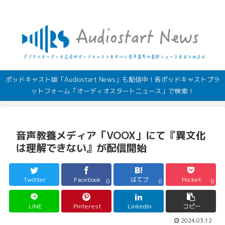
デジタルオーディオ広告（音声広告）やポッドキャストの最新情報
ポッドキャスト版「Audiostart News」も配信中！各ポッドキャストプラ
ットフォーム「オーディオスタートニュース」で検索！
音声教養メディア「VOOX」にて『異文化
は理解できない』が配信開始
Twitter
Facebook
はてブ
Pocket
0
0
0
LINE
Pinterest
LinkedIn
コピー
2024.03.12