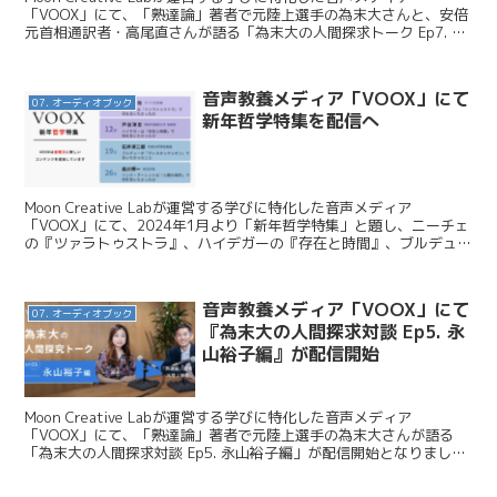
「VOOX」にて、「熟達論」著者で元陸上選手の為末大さんと、安倍
元首相通訳者・高尾直さんが語る「為末大の人間探求トーク Ep7. 高
尾直編」が配信開始となりました。今回は...
音声教養メディア「VOOX」にて
07. オーディオブック
新年哲学特集を配信へ
Moon Creative Labが運営する学びに特化した音声メディア
「VOOX」にて、2024年1月より「新年哲学特集」と題し、ニーチェ
の『ツァラトゥストラ』、ハイデガーの『存在と時間』、ブルデュー
の『ディスタンクシオン』、ハンナ・アーレ...
音声教養メディア「VOOX」にて
07. オーディオブック
『為末大の人間探求対談 Ep5. 永
山裕子編』が配信開始
Moon Creative Labが運営する学びに特化した音声メディア
「VOOX」にて、「熟達論」著者で元陸上選手の為末大さんが語る
「為末大の人間探求対談 Ep5. 永山裕子編」が配信開始となりまし
た。今回はこのニュースをお伝えします。 M...