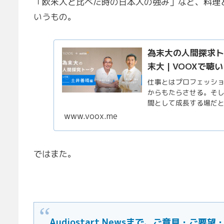
「欧米人と比べた時の日本人の強み」など、料理
いうもの。
為末大の人間探求ト
末大 | VOOXで聴
仕事とはプロフェッシ
からもたらさせる。そ
間として成長する場だと
れる機械が代替しつつ
www.voox.me
た我々人間は、これからど
ではまた。
Audiostart Newsまで、ご意見・