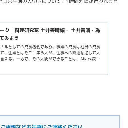
と日常生活の大切さについて、1時間対談が行われると
ーク｜料理研究家 土井善晴編・ 土井善晴・為
いてみよう
ョナルとしての成長機会であり、事業の成長は社員の成長
して、企業とはそこに集う人が、仕事への熟達を通して人
言える。一方で、その人間ができることは、AIに代表さ
ある。圧倒的な学習能力を備えた機械に対し、身体を伴っ
のよう...
ご要望・ご相談などお気軽にご連絡ください。