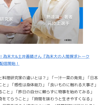
とのススメ！為末大&土井善晴さん『為末大の人間探求トーク
、配信開始！
と料理研究家の違いとは？」「一汁一菜の発見」「日本
こと」「感性は身体能力」「良いものに触れる大事さ」
ること」「昨日の自分に頼らずに物事を始めてみる」
奇をてらうこと」「時間を味わうと生きやすくなる」