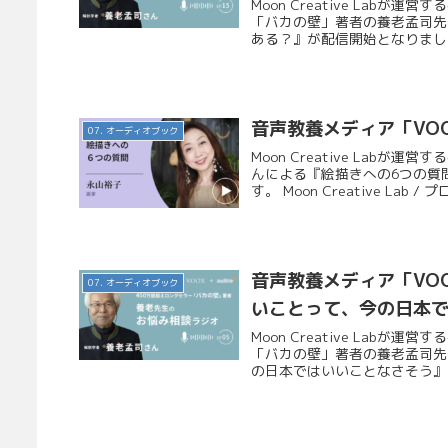
Moon Creative Lab
「バカの壁」著者の養老孟司先生
ある？』が配信開始となりました
音声教養メディア「VO
07. オーディオブック
Moon Creative Lab
んによる『絵描きへの6つの質
す。 Moon Creative Lab / プロ.
音声教養メディア「VOO
07. オーディオブック
いことって、今の日本
Moon Creative Lab
「バカの壁」著者の養老孟司先生
の日本ではいいことなさそう』が