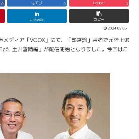
はてブ
Pocket
0
0
0
LinkedIn
コピー
2024.02.05
化した音声メディア「VOOX」にて、「熟達論」著者で元陸上選
Ep6. 土井善晴編」が配信開始となりました。今回はこ