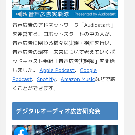
音声広告のアドネットワーク「Audiostart」
を運営する、ロボットスタートの中の人が、
音声広告に関わる様々な実験・検証を行い、
音声広告の現在・未来について考えていくポ
ッドキャスト番組「音声広告実験隊」を開始
しました。
Apple Podcast
、
Google
Podcast
、
Spotify
、
Amazon Music
などで聴
くことができます。
デジタルオーディオ広告研究会