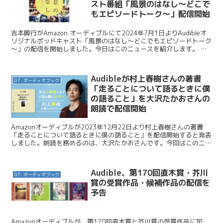
スト番組「風景のはなし～どこで
もエピソードトーク～」配信開始
吉本興行がAmazon オーディブルにて2024年7月1日よりAudibleオ
リジナルポッドキャスト「風景のはなし～どこでもエピソードトーク
～」の配信を開始しました。今日はこのニュースを紹介します。 吉
本興業 / 総勢38名の芸人の12の風...
Audibleが村上春樹さんの著書
07. オーディオブック
「走ることについて語るときに僕
の語ること」を大沢たかおさんの
朗読で配信開始
Amazonオーディブルが2023年12月22日より村上春樹さんの著書
「走ることについて語るときに僕の語ること」を配信開始すると発表
しました。朗読を務めるのは、大沢たかおさんです。今回はこのニュ
ースを紹介します。 Audible / 村上春...
Audible、第170回直木賞・芥川
07. オーディオブック
賞の受賞作品・候補作品の配信を
予告
Amazonオーディブルが、第170回直木賞と芥川賞の受賞作品に加