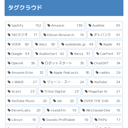
タグクラウド
Spotify
152
Amazon
139
Audible
85
TBSラジオ
77
Edison Research
76
オトバンク
61
VOOX
60
Voicy
60
audiobook.jp
49
Apple
45
Google
43
Audiostart
42
Alexa
37
CoeFont
37
OpenAI
36
ロボットスタート
35
ChatGPT
34
Amazon Echo
32
Apple Podcasts
30
radiko
29
J-WAVE
27
ジェーン・スー
24
YouTube
24
Acast
23
Triton Digital
23
Magellan AI
21
YouTube Music
20
iab
20
OVER THE SUN
20
ElevenLabs
20
stand.fm
19
Westwood One
18
Libsyn
18
Sounds Profitable
18
PitPa
17