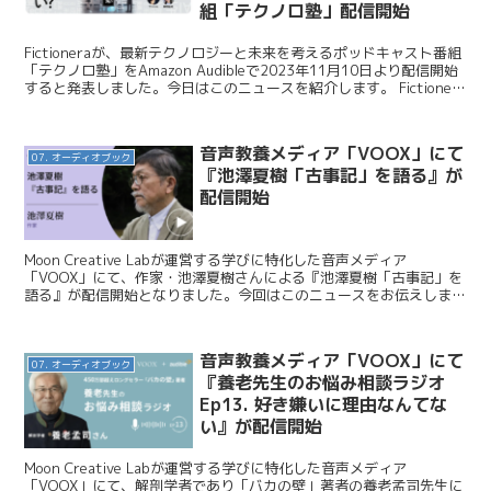
組「テクノロ塾」配信開始
Fictioneraが、最新テクノロジーと未来を考えるポッドキャスト番組
「テクノロ塾」をAmazon Audibleで2023年11月10日より配信開始
すると発表しました。今日はこのニュースを紹介します。 Fictionera
/ 草野絵美...
音声教養メディア「VOOX」にて
07. オーディオブック
『池澤夏樹「古事記」を語る』が
配信開始
Moon Creative Labが運営する学びに特化した音声メディア
「VOOX」にて、作家・池澤夏樹さんによる『池澤夏樹「古事記」を
語る』が配信開始となりました。今回はこのニュースをお伝えしま
す。 Moon Creative Lab / ...
音声教養メディア「VOOX」にて
07. オーディオブック
『養老先生のお悩み相談ラジオ
Ep13. 好き嫌いに理由なんてな
い』が配信開始
Moon Creative Labが運営する学びに特化した音声メディア
「VOOX」にて、解剖学者であり「バカの壁」著者の養老孟司先生に