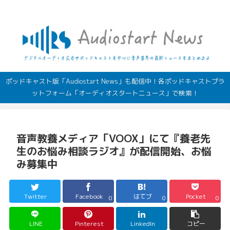
デジタルオーディオ広告（音声広告）やポッドキャストの最新情報
ポッドキャスト版「Audiostart News」も配信中！各ポッドキャストプラ
ットフォーム「オーディオスタートニュース」で検索！
音声教養メディア「VOOX」にて『養老先
生のお悩み相談ラジオ』が配信開始、お悩
み募集中
Twitter
Facebook
はてブ
Pocket
0
0
0
LINE
Pinterest
LinkedIn
コピー