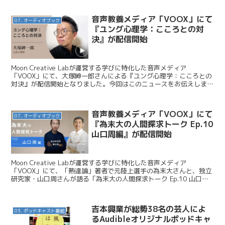
音声教養メディア「VOOX」にて
07. オーディオブック
『ユング心理学：こころとの対
決』が配信開始
Moon Creative Labが運営する学びに特化した音声メディア
「VOOX」にて、大塚紳一郎さんによる『ユング心理学：こころとの
対決』が配信開始となりました。今回はこのニュースをお伝えしま
す。 Moon Creative Lab / ...
音声教養メディア「VOOX」にて
07. オーディオブック
『為末大の人間探求トーク Ep.10
山口周編』が配信開始
Moon Creative Labが運営する学びに特化した音声メディア
「VOOX」にて、「熟達論」著者で元陸上選手の為末大さんと、独立
研究家・山口周さんが語る「為末大の人間探求トーク Ep.10 山口周
編」が配信開始となりました。今回はこの...
吉本興業が総勢38名の芸人によ
03. ポッドキャスト番組
るAudibleオリジナルポッドキャ