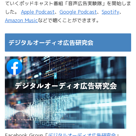
ていくポッドキャスト番組「音声広告実験隊」を開始しま
した。
Apple Podcast
、
Google Podcast
、
Spotify
、
Amazon Music
などで聴くことができます。
デジタルオーディオ広告研究会
Facebook Group「
デジタルオーディオ広告研究会
」