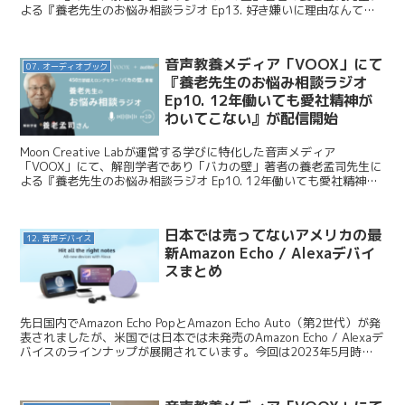
よる『養老先生のお悩み相談ラジオ Ep13. 好き嫌いに理由なんてな
い』が配信開始となりました。今日はこの...
音声教養メディア「VOOX」にて
07. オーディオブック
『養老先生のお悩み相談ラジオ
Ep10. 12年働いても愛社精神が
わいてこない』が配信開始
Moon Creative Labが運営する学びに特化した音声メディア
「VOOX」にて、解剖学者であり「バカの壁」著者の養老孟司先生に
よる『養老先生のお悩み相談ラジオ Ep10. 12年働いても愛社精神が
わいてこない』が配信開始となりました...
日本では売ってないアメリカの最
12. 音声デバイス
新Amazon Echo / Alexaデバイ
スまとめ
先日国内でAmazon Echo PopとAmazon Echo Auto（第2世代）が発
表されましたが、米国では日本では未発売のAmazon Echo / Alexaデ
バイスのラインナップが展開されています。今回は2023年5月時点
で日本...