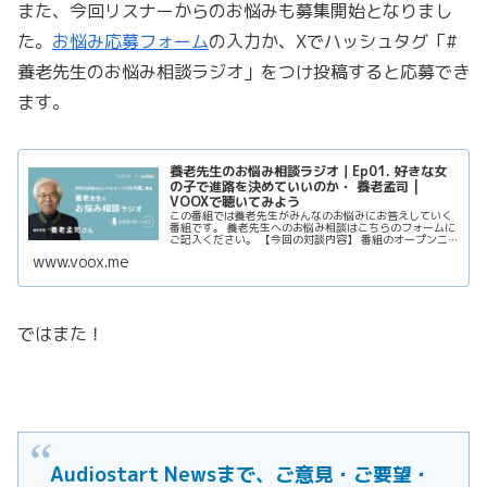
また、今回リスナーからのお悩みも募集開始となりまし
た。
お悩み応募フォーム
の入力か、Xでハッシュタグ「#
養老先生のお悩み相談ラジオ」をつけ投稿すると応募でき
ます。
養老先生のお悩み相談ラジオ｜Ep01. 好きな女
の子で進路を決めていいのか・ 養老孟司 |
VOOXで聴いてみよう
この番組では養老先生がみんなのお悩みにお答えしていく
番組です。 養老先生へのお悩み相談はこちらのフォームに
ご記入ください。 【今回の対談内容】 番組のオープンニ
ング/ 好きな女の子で進路を決めていいのか/ 自分が全て
www.voox.me
わかってるという錯覚/ 養老先生が解剖学を選んだ理由/
友達となんでも比較してしまう自分/ 違って当たり...
ではまた！
Audiostart Newsまで、ご意見・ご要望・