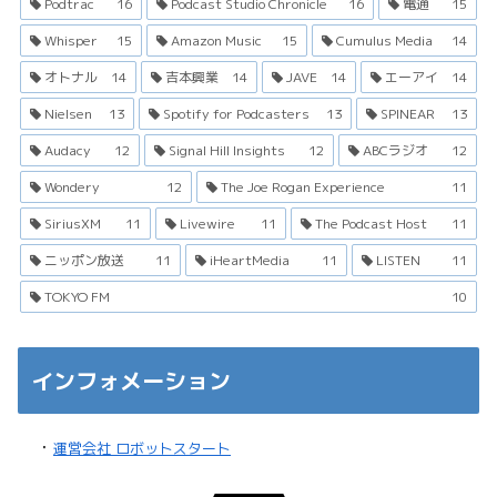
Podtrac
16
Podcast Studio Chronicle
16
電通
15
Whisper
15
Amazon Music
15
Cumulus Media
14
オトナル
14
吉本興業
14
JAVE
14
エーアイ
14
Nielsen
13
Spotify for Podcasters
13
SPINEAR
13
Audacy
12
Signal Hill Insights
12
ABCラジオ
12
Wondery
12
The Joe Rogan Experience
11
SiriusXM
11
Livewire
11
The Podcast Host
11
ニッポン放送
11
iHeartMedia
11
LISTEN
11
TOKYO FM
10
インフォメーション
・
運営会社 ロボットスタート