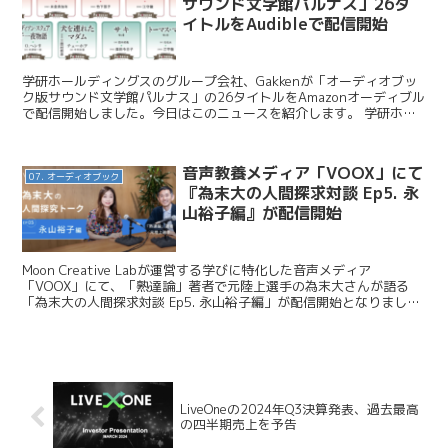
サウンド文学館パルナス」26タ
イトルをAudibleで配信開始
学研ホールディングスのグループ会社、Gakkenが「オーディオブッ
ク版サウンド文学館パルナス」の26タイトルをAmazonオーディブル
で配信開始しました。今日はこのニュースを紹介します。 学研ホー
ルディングス / 【「学研サウンド文学館パル...
音声教養メディア「VOOX」にて
07. オーディオブック
『為末大の人間探求対談 Ep5. 永
山裕子編』が配信開始
Moon Creative Labが運営する学びに特化した音声メディア
「VOOX」にて、「熟達論」著者で元陸上選手の為末大さんが語る
「為末大の人間探求対談 Ep5. 永山裕子編」が配信開始となりまし
た。今回はこのニュースをお伝えします。 M...
LiveOneの2024年Q3決算発表、過去最高
の四半期売上を予告