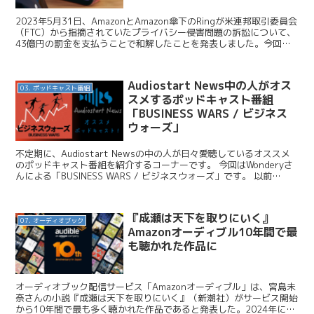
2023年5月31日、AmazonとAmazon傘下のRingが米連邦取引委員会
（FTC）から指摘されていたプライバシー侵害問題の訴訟について、
43億円の罰金を支払うことで和解したことを発表しました。今回は
このニュースについてお伝えします。...
Audiostart News中の人がオス
03. ポッドキャスト番組
スメするポッドキャスト番組
「BUSINESS WARS / ビジネス
ウォーズ」
不定期に、Audiostart Newsの中の人が日々愛聴しているオススメ
のポッドキャスト番組を紹介するコーナーです。 今回はWonderyさ
んによる「BUSINESS WARS / ビジネスウォーズ」です。 以前
Audiostart Ne...
『成瀬は天下を取りにいく』
07. オーディオブック
Amazonオーディブル10年間で最
も聴かれた作品に
オーディオブック配信サービス「Amazonオーディブル」は、宮島未
奈さんの小説『成瀬は天下を取りにいく』（新潮社）がサービス開始
から10年間で最も多く聴かれた作品であると発表した。2024年に本