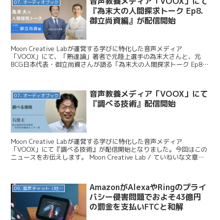
音声教養メディア「VOOX」にて
07. オーディオブック
『為末大の人間探求トーク Ep8.
御立尚資編』が配信開始
Moon Creative Labが運営する学びに特化した音声メディア
「VOOX」にて、「熟達論」著者で元陸上選手の為末大さんと、元
BCG日本代表・御立尚資さんが語る「為末大の人間探求トーク Ep8.
御立尚資編」が配信開始となりました。今...
音声教養メディア「VOOX」にて
07. オーディオブック
『調べる技術』配信開始
Moon Creative Labが運営する学びに特化した音声メディア
「VOOX」にて『調べる技術』が配信開始となりました。今回はこの
ニュースをお伝えします。 Moon Creative Lab / ていねいな文章大
全著者！国立国語研究所教...
AmazonがAlexaやRingのプライ
09. 音声チャット（対話AI）
バシー侵害問題でおよそ43億円
の罰金を支払いFTCと和解