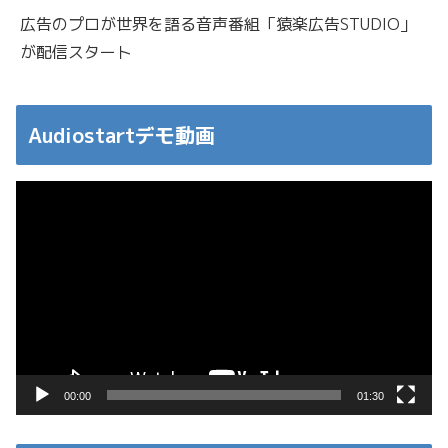
広告のプロが世界を語る音声番組「猿楽広告STUDIO」
が配信スタート
Audiostartデモ動画
動
画
プ
レ
ー
ヤ
ー
00:00
01:30