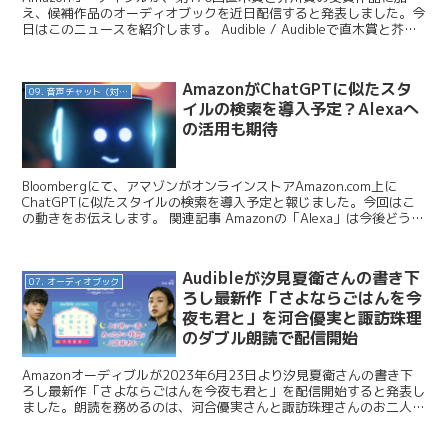
え、候補作品のオーディオブックを近日配信すると発表しました。今
日はこのニュースを紹介します。 Audible / Audibleで直木賞と芥川
賞の名作を聴こう！第170回直木...
AmazonがChatGPTに似たスタ
09. 音声チャット（対話AI）
イルの検索を導入予定？Alexaへ
の活用も期待
Bloombergにて、アマゾンがオンラインストアAmazon.com上に
ChatGPTに似たスタイルの検索を導入予定と報じました。今回はこ
の動きをお伝えします。 関連記事 Amazonの「Alexa」は今後どうな
るのか？ ChatGPT搭...
Audibleが汐見夏衛さんの書き下
07. オーディオブック
ろし最新作「さよならごはんを今
夜も君と」を河合優実と諏訪珠理
のダブル朗読で配信開始
Amazonオーディブルが2023年6月23日より汐見夏衛さんの書き下
ろし最新作「さよならごはんを今夜も君と」を配信開始すると発表し
ました。朗読を務めるのは、河合優実さんと諏訪珠理さんのお二人で
す。今回はこのニュースを紹介します。 Audi...