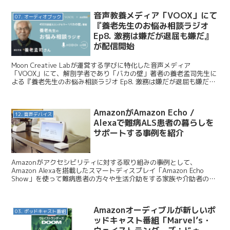
音声教養メディア「VOOX」にて
07. オーディオブック
『養老先生のお悩み相談ラジオ
Ep8. 激務は嫌だが退屈も嫌だ』
が配信開始
Moon Creative Labが運営する学びに特化した音声メディア
「VOOX」にて、解剖学者であり「バカの壁」著者の養老孟司先生に
よる『養老先生のお悩み相談ラジオ Ep8. 激務は嫌だが退屈も嫌だ』
が配信開始となりました。今日はこのニュ...
AmazonがAmazon Echo /
12. 音声デバイス
Alexaで難病ALS患者の暮らしを
サポートする事例を紹介
Amazonがアクセシビリティに対する取り組みの事例として、
Amazon Alexaを搭載したスマートディスプレイ「Amazon Echo
Show」を使って難病患者の方々や生活介助をする家族や介助者の活
用事例を紹介しました。どのように活用...
Amazonオーディブルが新しいポ
03. ポッドキャスト番組
ッドキャスト番組「Marvel’s・