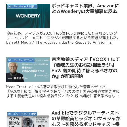
ポッドキャスト業界、Amazonに
04. ポッドキャスト配信・制作等
よるWonderyの大量解雇に反応
今週初め、アマゾンが2020年に3億ドルで買収したとされるワンダ
リー・ポッドキャスト・スタジオを閉鎖するという報道が浮上した。
Barrett Media / The Podcast Industry Reacts to Amazon In...
音声教養メディア「VOOX」にて
07. オーディオブック
『養老先生のお悩み相談ラジオ
Ep2. 親の期待に答えるべきなの
か』が配信開始
Moon Creative Labが運営する学びに特化した音声メディア
「VOOX」にて、解剖学者であり「バカの壁」著者の養老孟司先生に
よる『養老先生のお悩み相談ラジオ Ep2. 親の期待に答えるべきなの
か』が配信開始となりました。今日はこの...
Audibleでデジタルアーティスト
03. ポッドキャスト番組
の草野絵美とラジオDJサッシャが
ホストを務めるポッドキャスト番