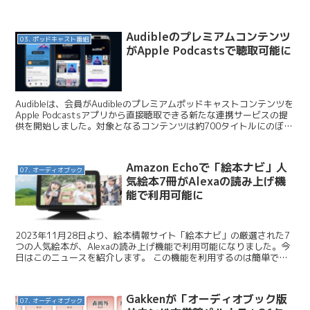
屋大賞を受賞し、シリーズ累計発行部数が160万...
Audibleのプレミアムコンテンツ
03. ポッドキャスト番組
がApple Podcastsで聴取可能に
Audibleは、会員がAudibleのプレミアムポッドキャストコンテンツを
Apple Podcastsアプリから直接聴取できる新たな連携サービスの提
供を開始しました。対象となるコンテンツは約700タイトルにのぼ
り、現時点では米国・英国のA...
Amazon Echoで「絵本ナビ」人
07. オーディオブック
気絵本7冊がAlexaの読み上げ機
能で利用可能に
2023年11月28日より、絵本情報サイト「絵本ナビ」の厳選された7
つの人気絵本が、Alexaの読み上げ機能で利用可能になりました。今
日はこのニュースを紹介します。 この機能を利用するのは簡単で、
Alexa搭載のEchoシリーズに、「アレク...
Gakkenが「オーディオブック版
07. オーディオブック