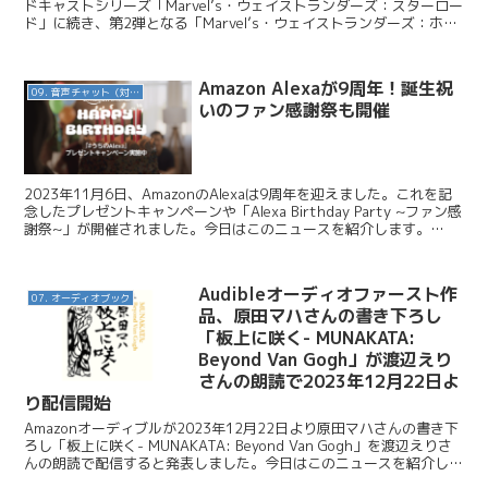
ドキャストシリーズ「Marvel’s・ウェイストランダーズ：スターロー
ド」に続き、第2弾となる「Marvel’s・ウェイストランダーズ：ホー
クアイ」日本語版を配信...
Amazon Alexaが9周年！誕生祝
09. 音声チャット（対話AI）
いのファン感謝祭も開催
2023年11月6日、AmazonのAlexaは9周年を迎えました。これを記
念したプレゼントキャンペーンや「Alexa Birthday Party ~ファン感
謝祭~」が開催されました。今日はこのニュースを紹介します。
Amazon / 「...
Audibleオーディオファースト作
07. オーディオブック
品、原田マハさんの書き下ろし
「板上に咲く- MUNAKATA:
Beyond Van Gogh」が渡辺えり
さんの朗読で2023年12月22日よ
り配信開始
Amazonオーディブルが2023年12月22日より原田マハさんの書き下
ろし「板上に咲く- MUNAKATA: Beyond Van Gogh」を渡辺えりさ
んの朗読で配信すると発表しました。今日はこのニュースを紹介しま
す。 Audible ...