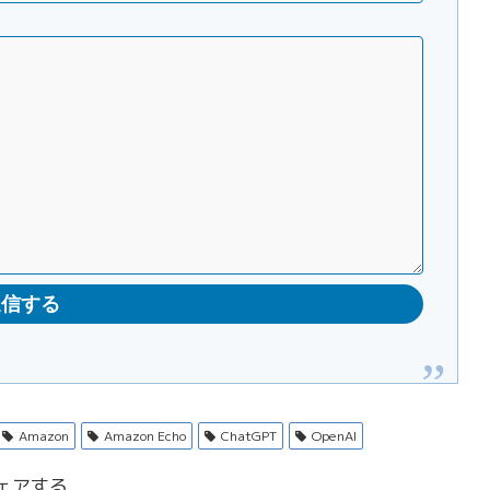
Amazon
Amazon Echo
ChatGPT
OpenAI
ェアする