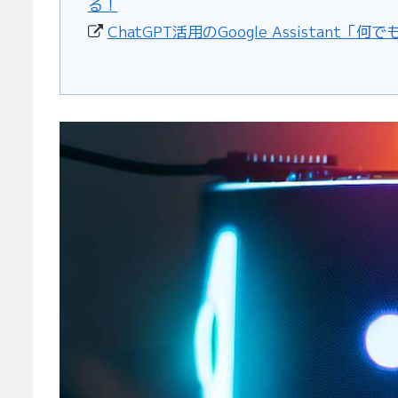
る！
ChatGPT活用のGoogle Assistan