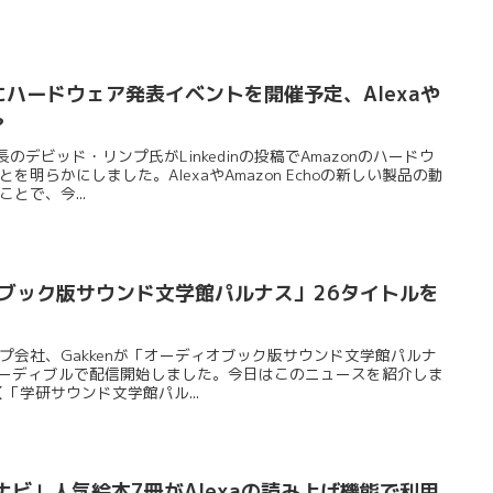
9月にハードウェア発表イベントを開催予定、Alexaや
？
長のデビッド・リンプ氏がLinkedinの投稿でAmazonのハードウ
明らかにしました。AlexaやAmazon Echoの新しい製品の動
とで、今...
ィオブック版サウンド文学館パルナス」26タイトルを
プ会社、Gakkenが「オーディオブック版サウンド文学館パルナ
nオーディブルで配信開始しました。今日はこのニュースを紹介しま
【「学研サウンド文学館パル...
絵本ナビ」人気絵本7冊がAlexaの読み上げ機能で利用