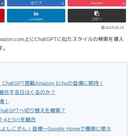
はてブ
Pocket
0
0
0
LinkedIn
コピー
2023.05.23
azon.com上にChatGPTに似たスタイルの検索を導入
す。
ChatGPT搭載Amazon Echoの登場に期待！
と融合する日はくるのか？
登場！
ChatGPTへ切り替えを模索？
T-4とSiriを融合
「何でもよしこさん」登場〜Google Homeで簡単に使え