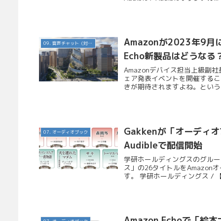
Amazonが2023年
09. 音声チャット（対話AI）
Echo新製品はどうなる
Amazonデバイス担当上級副社
ェア発表イベントを開催することを
きが期待されますよね。というこ
Gakkenが「オーデ
07. オーディオブック
Audibleで配信開始
学研ホールディングスのグルー
ス」の26タイトルをAmazo
す。 学研ホールディングス / 
Amazon Echoで「