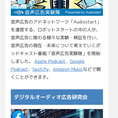
音声広告のアドネットワーク「Audiostart」
を運営する、ロボットスタートの中の人が、
音声広告に関わる様々な実験・検証を行い、
音声広告の現在・未来について考えていくポ
ッドキャスト番組「音声広告実験隊」を開始
しました。
Apple Podcast
、
Google
Podcast
、
Spotify
、
Amazon Music
などで聴
くことができます。
デジタルオーディオ広告研究会