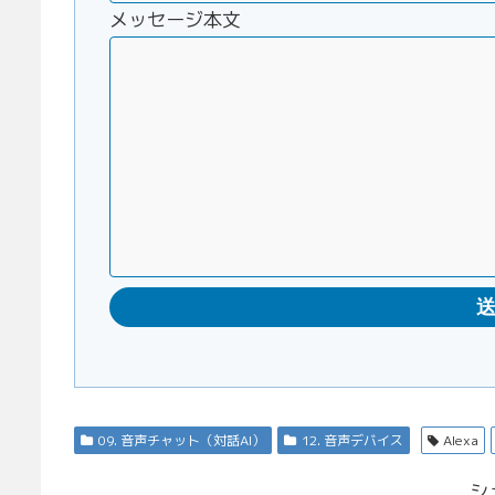
メッセージ本文
09. 音声チャット（対話AI）
12. 音声デバイス
Alexa
シ