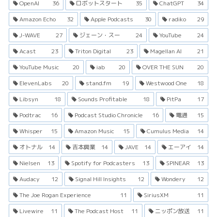
OpenAI
36
ロボットスタート
35
ChatGPT
34
Amazon Echo
32
Apple Podcasts
30
radiko
29
J-WAVE
27
ジェーン・スー
24
YouTube
24
Acast
23
Triton Digital
23
Magellan AI
21
YouTube Music
20
iab
20
OVER THE SUN
20
ElevenLabs
20
stand.fm
19
Westwood One
18
Libsyn
18
Sounds Profitable
18
PitPa
17
Podtrac
16
Podcast Studio Chronicle
16
電通
15
Whisper
15
Amazon Music
15
Cumulus Media
14
オトナル
14
吉本興業
14
JAVE
14
エーアイ
14
Nielsen
13
Spotify for Podcasters
13
SPINEAR
13
Audacy
12
Signal Hill Insights
12
Wondery
12
The Joe Rogan Experience
11
SiriusXM
11
Livewire
11
The Podcast Host
11
ニッポン放送
11