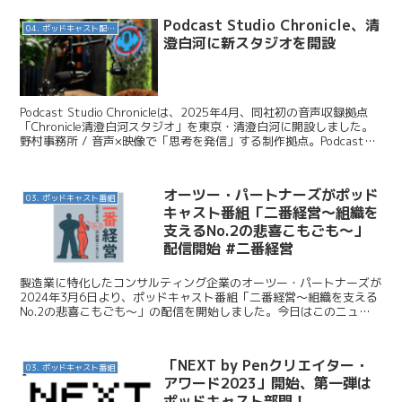
Podcast Studio Chronicle、清
04. ポッドキャスト配信・制作等
澄白河に新スタジオを開設
Podcast Studio Chronicleは、2025年4月、同社初の音声収録拠点
「Chronicle清澄白河スタジオ」を東京・清澄白河に開設しました。
野村事務所 / 音声×映像で「思考を発信」する制作拠点。Podcast
Stud...
オーツー・パートナーズがポッド
03. ポッドキャスト番組
キャスト番組「二番経営～組織を
支えるNo.2の悲喜こもごも～」
配信開始 #二番経営
製造業に特化したコンサルティング企業のオーツー・パートナーズが
2024年3月6日より、ポッドキャスト番組「二番経営～組織を支える
No.2の悲喜こもごも～」の配信を開始しました。今日はこのニュー
スを紹介します。 オーツー・パートナーズ / 【...
「NEXT by Penクリエイター・
03. ポッドキャスト番組
アワード2023」開始、第一弾は
ポッドキャスト部門！