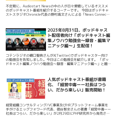
不定期に、Audiostart Newsの中の人が日々愛聴しているオススメ
のポッドキャスト番組を紹介するコーナーです。 今回はポッドキャ
ストスタジオChronicle代表の野村高文さんによる「News Connect
~あなたと経済をつなぐ...
2023年8月31日、ポッドキャス
04. ポッドキャスト配信・制作等
ト配信者向け「ポッドキャスト編
集ノウハウ勉強会〜録音・編集マ
ニアック編〜」生配信！
コテンラジオの樋口聖典さんがX(Twitter)でポッドキャスター向け
の勉強会を告知しました。今日はこの勉強会を紹介します。 「ポッ
ドキャスト編集ノウハウ勉強会〜録音・編集マニアック編〜」と題し
た勉強会で、2023年8月31日、18時〜22...
人気ポッドキャスト番組が書籍
03. ポッドキャスト番組
化、「経営中毒ーー社長はつら
い、だから楽しい」販売開始！
経営組織コンサルティング/VC事業及びHRプラットフォーム事業を
手がけるエッグフォワード代表、徳谷智史さんの著書「経営中毒ーー
社長はつらい、だから楽しい」が2月29日にPHP研究所から発売され