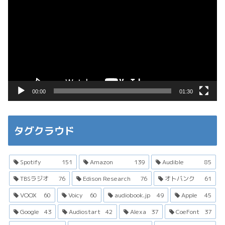
画
プ
レ
ー
ヤ
ー
00:00
01:30
タグクラウド
Spotify
151
Amazon
139
Audible
85
TBSラジオ
76
Edison Research
76
オトバンク
61
VOOX
60
Voicy
60
audiobook.jp
49
Apple
45
Google
43
Audiostart
42
Alexa
37
CoeFont
37