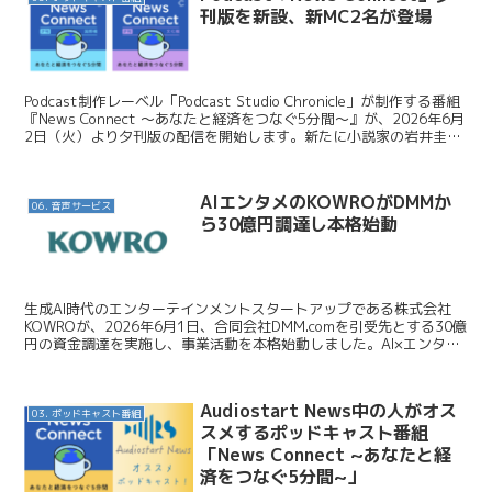
刊版を新設、新MC2名が登場
Podcast制作レーベル「Podcast Studio Chronicle」が制作する番組
『News Connect ～あなたと経済をつなぐ5分間～』が、2026年6月
2日（火）より夕刊版の配信を開始します。新たに小説家の岩井圭也
氏と経済...
AIエンタメのKOWROがDMMか
06. 音声サービス
ら30億円調達し本格始動
生成AI時代のエンターテインメントスタートアップである株式会社
KOWROが、2026年6月1日、合同会社DMM.comを引受先とする30億
円の資金調達を実施し、事業活動を本格始動しました。AI×エンタメ
を軸に複数事業を同時展開し、日本発のエ...
Audiostart News中の人がオス
03. ポッドキャスト番組
スメするポッドキャスト番組
「News Connect ~あなたと経
済をつなぐ5分間~」