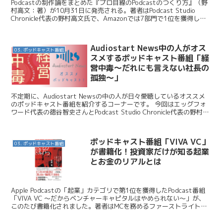
Podcastの制作論をまとめた『プロ目線のPodcastのつくり方』（野
村高文：著）が10月31日に発売される。著者はPodcast Studio
Chronicle代表の野村高文氏で、Amazonでは7部門で1位を獲得して
いる。 野村事...
Audiostart News中の人がオス
03. ポッドキャスト番組
スメするポッドキャスト番組「経
営中毒〜だれにも言えない社長の
孤独～」
不定期に、Audiostart Newsの中の人が日々愛聴しているオススメ
のポッドキャスト番組を紹介するコーナーです。 今回はエッグフォ
ワード代表の徳谷智史さんとPodcast Studio Chronicle代表の野村高
文さんによる「経営...
ポッドキャスト番組「VIVA VC」
03. ポッドキャスト番組
が書籍化！投資家だけが知る起業
とお金のリアルとは
Apple Podcastの「起業」カテゴリで第1位を獲得したPodcast番組
「VIVA VC 〜だからベンチャーキャピタルはやめられない〜」が、
このたび書籍化されました。著者はMCを務めるファーストライト・
キャピタル株式会社代表取締役・...