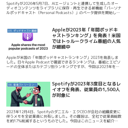
Spotifyが2026年5月7日、AIエージェントと連携して生成したオー
ディオコンテンツをライブラリに保存・再生できる新機能「パーソナ
ルポッドキャスト（Personal Podcasts）」のベータ提供を開始しま
した。Claude Cod...
Appleが2023年「年間ポッドキ
03. ポッドキャスト番組
ャストランキング」を発表！米国
ではトゥルークライム番組の人気
が継続中
Appleが米国の「年間ポッドキャストランキング」2023を発表しま
した。日々Apple Podcastで確認できるランキングは、番組とエピソ
ードの全体またはカテゴリ別ランキングですが、今回は2023年を通
じて、いくつかの切り口でのランキン...
Spotifyが2023年3度目となるレ
08. 音楽ストリーミングサービス
イオフを発表、従業員の1,500人
が対象に
2023年12月4日、Spotifyのダニエル・エクCEOが会社の組織変更に
伴うメモを全従業員に共有しました。その趣旨は、全社で従業員総数
を約17%削減するというものでした。今回はこのニュースを紹介し
ます。 Spotify / An Upd...