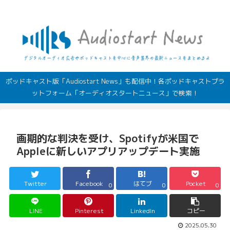
デジタルオーディオ広告（音声広告）やポッドキャストの最新情報
ポッドキャスト版「Audiostart News」も配信中！各ポッドキャストプラ
ットフォーム「オーディオスタートニュース」で検索！
画期的な判決を受け、Spotifyが米国で
Appleに新しいアプリアップデート実施
Twitter
Facebook
はてブ
Pocket
0
0
0
LINE
Pinterest
LinkedIn
コピー
2025.05.30