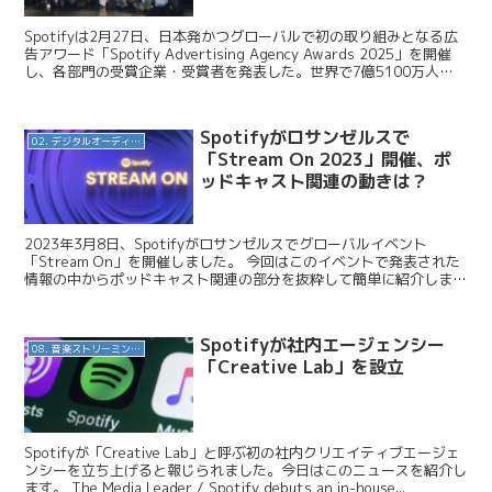
Spotifyは2月27日、日本発かつグローバルで初の取り組みとなる広
告アワード「Spotify Advertising Agency Awards 2025」を開催
し、各部門の受賞企業・受賞者を発表した。世界で7億5100万人以
上が利用す...
Spotifyがロサンゼルスで
02. デジタルオーディオ広告（音声広告）
「Stream On 2023」開催、ポ
ッドキャスト関連の動きは？
2023年3月8日、Spotifyがロサンゼルスでグローバルイベント
「Stream On」を開催しました。 今回はこのイベントで発表された
情報の中からポッドキャスト関連の部分を抜粋して簡単に紹介しま
す。 Spotify / 「Stream...
Spotifyが社内エージェンシー
08. 音楽ストリーミングサービス
「Creative Lab」を設立
Spotifyが「Creative Lab」と呼ぶ初の社内クリエイティブエージェ
ンシーを立ち上げると報じられました。今日はこのニュースを紹介し
ます。 The Media Leader / Spotify debuts an in-house...