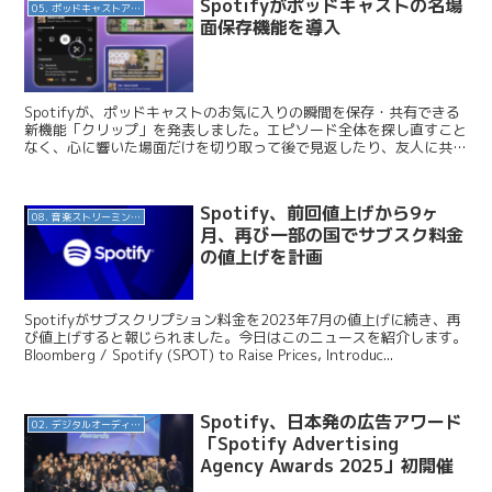
Spotifyがポッドキャストの名場
05. ポッドキャストアプリ
面保存機能を導入
Spotifyが、ポッドキャストのお気に入りの瞬間を保存・共有できる
新機能「クリップ」を発表しました。エピソード全体を探し直すこと
なく、心に響いた場面だけを切り取って後で見返したり、友人に共有
したりできます。モバイル向けに世界展開が始まって...
Spotify、前回値上げから9ヶ
08. 音楽ストリーミングサービス
月、再び一部の国でサブスク料金
の値上げを計画
Spotifyがサブスクリプション料金を2023年7月の値上げに続き、再
び値上げすると報じられました。今日はこのニュースを紹介します。
Bloomberg / Spotify (SPOT) to Raise Prices, Introduc...
Spotify、日本発の広告アワード
02. デジタルオーディオ広告（音声広告）
「Spotify Advertising
Agency Awards 2025」初開催