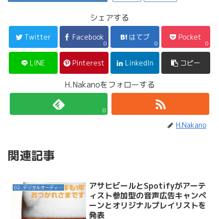
シェアする
Twitter
Facebook
はてブ
Pocket
0
0
0
LINE
Pinterest
LinkedIn
コピー
H.Nakanoをフォローする
0
H.Nakano
関連記事
アサヒビールとSpotifyがアーテ
02. デジタルオーディオ広告（音声広告）
ィスト参加型の音声広告キャンペ
ーンとオリジナルプレイリストを
発表