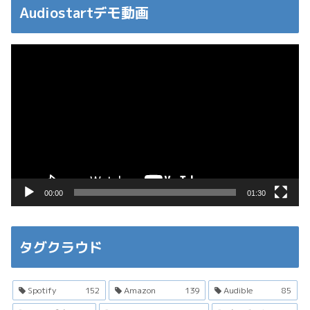
Audiostartデモ動画
動
画
プ
レ
ー
ヤ
ー
00:00
01:30
タグクラウド
Spotify
152
Amazon
139
Audible
85