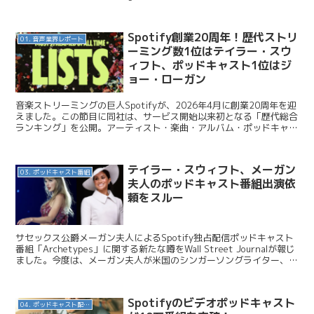
Siriと同じ...
Spotify創業20周年！歴代ストリ
01. 音声業界レポート
ーミング数1位はテイラー・スウ
ィフト、ポッドキャスト1位はジ
ョー・ローガン
音楽ストリーミングの巨人Spotifyが、2026年4月に創業20周年を迎
えました。この節目に同社は、サービス開始以来初となる「歴代総合
ランキング」を公開。アーティスト・楽曲・アルバム・ポッドキャス
ト・オーディオブックすべての部門で、20年...
テイラー・スウィフト、メーガン
03. ポッドキャスト番組
夫人のポッドキャスト番組出演依
頼をスルー
サセックス公爵メーガン夫人によるSpotify独占配信ポッドキャスト
番組「Archetypes」に関する新たな噂をWall Street Journalが報じ
ました。今度は、メーガン夫人が米国のシンガーソングライター、テ
イラー・スウィフトさ...
Spotifyのビデオポッドキャスト
04. ポッドキャスト配信・制作等