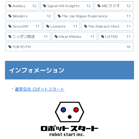
Audacy
12
Signal Hill Insights
12
ABCラジオ
12
Wondery
12
The Joe Rogan Experience
11
SiriusXM
11
Livewire
11
The Podcast Host
11
ニッポン放送
11
iHeartMedia
11
LISTEN
11
TOKYO FM
10
インフォメーション
・
運営会社 ロボットスタート