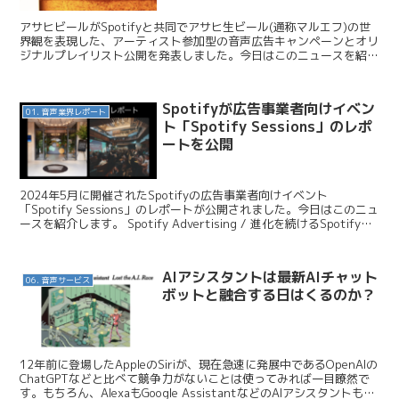
アサヒビールがSpotifyと共同でアサヒ生ビール(通称マルエフ)の世
界観を表現した、アーティスト参加型の音声広告キャンペーンとオリ
ジナルプレイリスト公開を発表しました。今日はこのニュースを紹介
します。 アサヒビール / 『アサヒ生ビール』...
Spotifyが広告事業者向けイベン
01. 音声業界レポート
ト「Spotify Sessions」のレポ
ートを公開
2024年5月に開催されたSpotifyの広告事業者向けイベント
「Spotify Sessions」のレポートが公開されました。今日はこのニュ
ースを紹介します。 Spotify Advertising / 進化を続けるSpotify広
告の現...
AIアシスタントは最新AIチャット
06. 音声サービス
ボットと融合する日はくるのか？
12年前に登場したAppleのSiriが、現在急速に発展中であるOpenAIの
ChatGPTなどと比べて競争力がないことは使ってみれば一目瞭然で
す。もちろん、AlexaもGoogle AssistantなどのAIアシスタントも