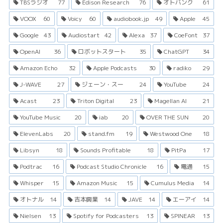
TBSラジオ
77
Edison Research
76
オトバンク
61
VOOX
60
Voicy
60
audiobook.jp
49
Apple
45
Google
43
Audiostart
42
Alexa
37
CoeFont
37
OpenAI
36
ロボットスタート
35
ChatGPT
34
Amazon Echo
32
Apple Podcasts
30
radiko
29
J-WAVE
27
ジェーン・スー
24
YouTube
24
Acast
23
Triton Digital
23
Magellan AI
21
YouTube Music
20
iab
20
OVER THE SUN
20
ElevenLabs
20
stand.fm
19
Westwood One
18
Libsyn
18
Sounds Profitable
18
PitPa
17
Podtrac
16
Podcast Studio Chronicle
16
電通
15
Whisper
15
Amazon Music
15
Cumulus Media
14
オトナル
14
吉本興業
14
JAVE
14
エーアイ
14
Nielsen
13
Spotify for Podcasters
13
SPINEAR
13